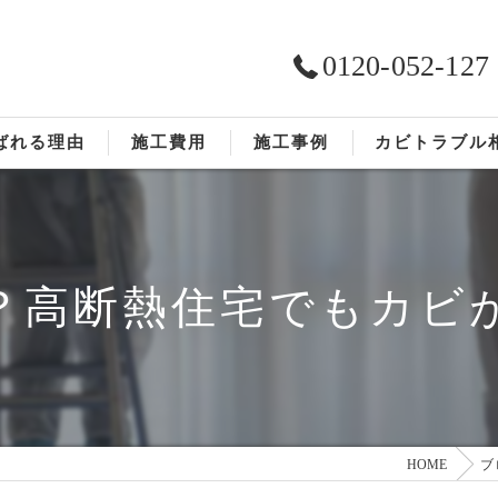
0120-052-127
ばれる理由
施工費用
施工事例
カビトラブル
ST工法®
お客様の声
依頼の流れ
？高断熱住宅でもカビ
HOME
ブ