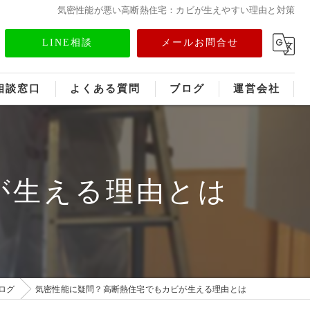
気密性能が悪い高断熱住宅：カビが生えやすい理由と対策
LINE相談
メールお問合せ
相談窓口
よくある質問
ブログ
運営会社
フランチャイズ募集
メディア情報
が生える理由とは
ログ
気密性能に疑問？高断熱住宅でもカビが生える理由とは