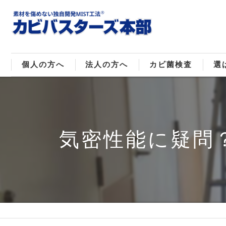
個人の方へ
法人の方へ
カビ菌検査
選
戸建てのカビ取り
販売住宅のカビ取り
カビ菌種類
MI
マンションのカビ取り
倉庫･工場のカビ取り
ご
気密性能に疑問
店舗のカビ取り
介護施設のカビ取り
レジャー施設のカビ取り
大浴場･ホテルのカビ取り