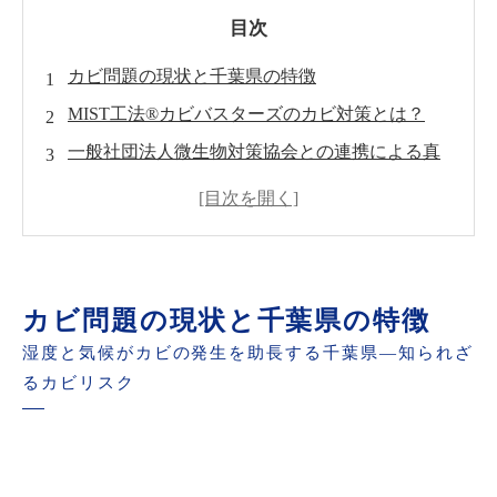
目次
カビ問題の現状と千葉県の特徴
MIST工法®カビバスターズのカビ対策とは？
一般社団法人微生物対策協会との連携による真
菌検査の重要性
カビバスターズ千葉（京葉ビルサービス）の迅
速な対応と実績
カビ問題を未然に防ぐための予防策
カビ問題の現状と千葉県の特徴
お問い合わせ方法と無料相談のご案内
湿度と気候がカビの発生を助長する千葉県—知られざ
るカビリスク