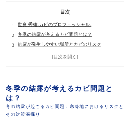
目次
世良 秀雄-カビのプロフェッシャル-
冬季の結露が考えるカビ問題とは？
結露が発生しやすい場所とカビのリスク
結露対策1：断熱性能を高めるリフォーム
結露対策2：結露防止フィルムの活用方法
冬季の室内環境改善に役立つその他の対策
まとめ：冬の結露によるカビ発生を予防、快適
冬季の結露が考えるカビ問題と
な住環境を守るために
は？
冬の結露が起こるカビ問題：寒冷地におけるリスクと
その対策深掘り