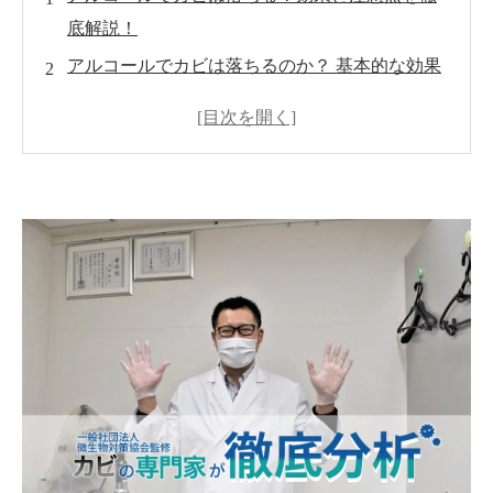
底解説！
アルコールでカビは落ちるのか？ 基本的な効果
とは
アルコールを使ったカビ取りのメリットと戦略
アルコールによるカビ取りの正しい手順
アルコールだけでは？再発防止の重要性
MIST工法®によるカビ除去の強み
アルコールと他のカビ取り方法の比較
まとめ：アルコールでのカビ取りは適材適所で
の活用を
よくある質問（FAQ）