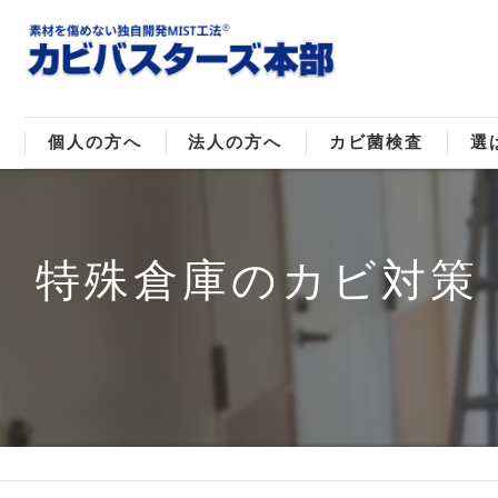
個人の方へ
法人の方へ
カビ菌検査
選
戸建てのカビ取り
販売住宅のカビ取り
カビ菌種類
MI
特殊倉庫のカビ対策
マンションのカビ取り
倉庫･工場のカビ取り
ご
店舗のカビ取り
介護施設のカビ取り
レジャー施設のカビ取り
大浴場･ホテルのカビ取り