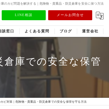
倉庫のカビ問題を解決する｜危険物・貴重品・防災倉庫を安全に保つ方法
LINE相談
メールお問合せ
相談窓口
よくある質問
ブログ
運営会社
フランチャイズ募集
災倉庫での安全な保管
メディア情報
のカビ対策｜危険物・貴重品・防災倉庫での安全な保管を守る方法