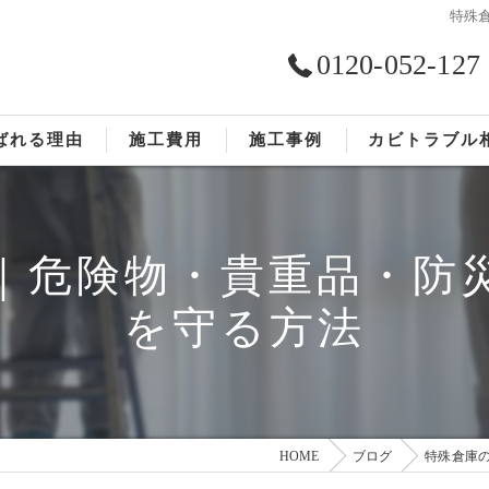
特殊
0120-052-127
ばれる理由
施工費用
施工事例
カビトラブル
ST工法®
お客様の声
｜危険物・貴重品・防
依頼の流れ
を守る方法
HOME
ブログ
特殊倉庫