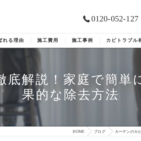
0120-052-127
ばれる理由
施工費用
施工事例
カビトラブル
ST工法®
お客様の声
徹底解説！家庭で簡単
依頼の流れ
果的な除去方法
HOME
ブログ
カーテンのカ