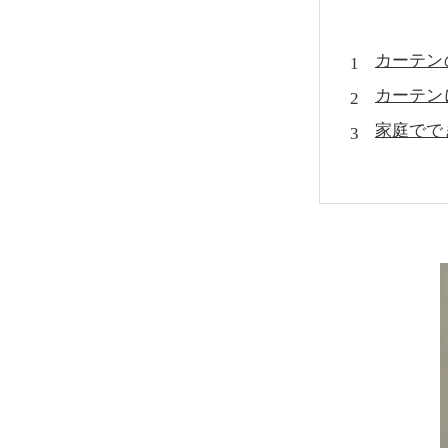
カーテン
カーテン
家庭でで
カーテン
万が一カ
MIST
まとめ：