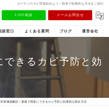
カーテンのカビ対策始めよう！簡単で効果的な方法をご紹介
LINE相談
メールお問合せ
相談窓口
よくある質問
ブログ
運営会社
フランチャイズ募集
にできるカビ予防と効
メディア情報
ビ対策徹底解説！家庭で簡単にできるカビ予防と効果的な除去方法