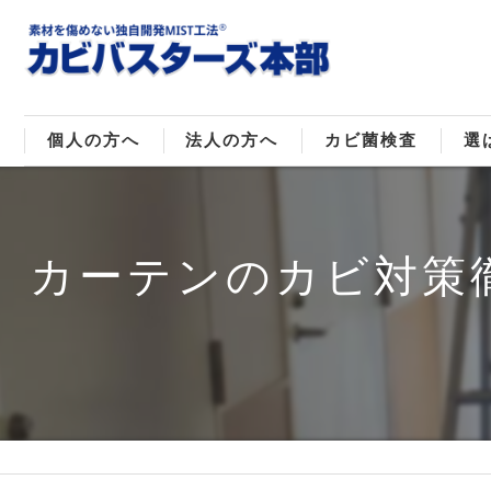
個人の方へ
法人の方へ
カビ菌検査
選
戸建てのカビ取り
販売住宅のカビ取り
カビ菌種類
MI
カーテンのカビ対策
マンションのカビ取り
倉庫･工場のカビ取り
ご
店舗のカビ取り
介護施設のカビ取り
レジャー施設のカビ取り
大浴場･ホテルのカビ取り