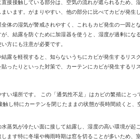
に直接接触している部分は、空気の流れが遮られるため、
しまいます。がまりやすい、他の部分に比べてカビが発生
屋全体の湿気が警戒されやすく、これもカビ発生の一因とな
が、結露を防ぐために加湿器を使うと、湿度が過剰になる
使い方にも注意が必要です。
や結露を軽視すると、知らないうちにカビが発生するリス
を貼ったりといった対策で、カーテンにカビが発生するリ
やすい場所です。 この「通気性不足」はカビの繁殖にとっ
と接触し特にカーテンを閉じたままの状態が長時間続くと、
の水蒸気が冷たい面に接して結露し、湿度の高い環境が起
速します特に冬場や梅雨時期は窓を切ることが多いため、室