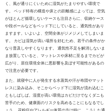
く、風が通りにくいために湿気がたまりやすい環境で
す。 ベッド特有の構造や床との距離感によっては、空気
がほとんど循環しないケースも注目さらに、収納ケース
や段ボールなどをベッド下にしていると、通気性があり
ますます。いよいよ、空間全体がジメジメしてしまいま
す。 カビは湿気が高い場所を好むため、若干の条件がか
なり普及しやすくなります。 通気性不足を解消しないま
ま放置していると、マットレスや床材に至るまでカビが
広がり、居住環境全体に悪影響を及ぼす可能性があるの
で注意が必要です。
また、就寝中に人が発生する水蒸気や汗が布団やマット
レスに染み込み、そこからベッド下に湿気が流れ込むこ
ともしばしば。湿度が高い環境はカビだけでなくダニも
苦手のため、健康面のリスクを高めることにもなるでし
ょう。 花粉症やアレルギー体質の方は特に、こうした通