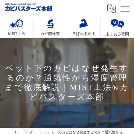
MIST工法
カビ菌検査
選ばれる理由
よくある質問
ベット下のカビはなぜ発生す
るのか？通気性から湿度管理
まで徹底解説｜MIST工法®カ
ビバスターズ本部
HOME
ブログ
ベット下のカビはなぜ発生するのか？通気性から湿度管理まで徹底解説｜MIST工法®カビバスターズ本部