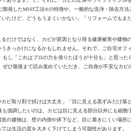
多々あります。で、それに、カビの正体やライフサイクル
に開発したMIST工法®の特徴や、一般的な洗浄・除去方
ていたけど、どうもうまくいかない」「リフォームでもま
えるだけではなく、カビが原因となり得る健康被害や建物
いうきっかけになるかもしれません。それで、ご自宅オフ
て、もし「これはプロの力を借りたほうが十分も」と思った
。 ぜひ最後まで読み進めていただき、ご自身が不安なカビ
やカビ取り剤で拭けば大丈夫」「目に見える黒ずみだけ落
が最も強調したいのは、カビは目に見える部分以外にも細胞
構造の建物は、壁の内側や床下など、目に着きにくい場所
っては生活の質を大きく下げてしまう可能性があります。