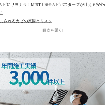
カビにサヨナラ！MIST工法®カビバスターズが叶える安
に
まされるカビの原因とリスク
T工法®カビバスターズとは？
T工法®によるカビ対策の特徴
査から施工までの流れ
例のご紹介
相談の目安
る質問
合わせ・ご相談方法