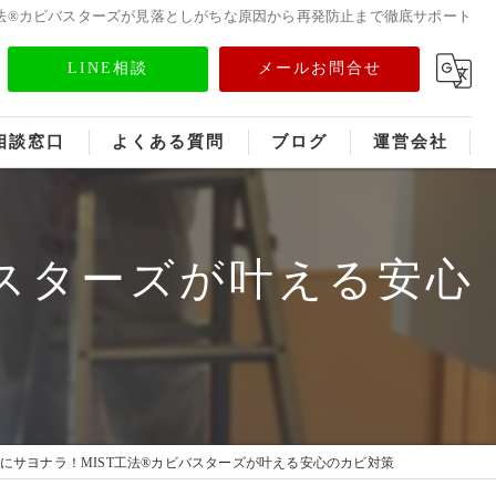
工法®カビバスターズが見落としがちな原因から再発防止まで徹底サポート
LINE相談
メールお問合せ
相談窓口
よくある質問
ブログ
運営会社
フランチャイズ募集
バスターズが叶える安心
メディア情報
にサヨナラ！MIST工法®カビバスターズが叶える安心のカビ対策