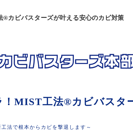
工法®カビバスターズが叶える安心のカビ対策
！MIST工法®カビバスタ
新工法で根本からカビを撃退します～