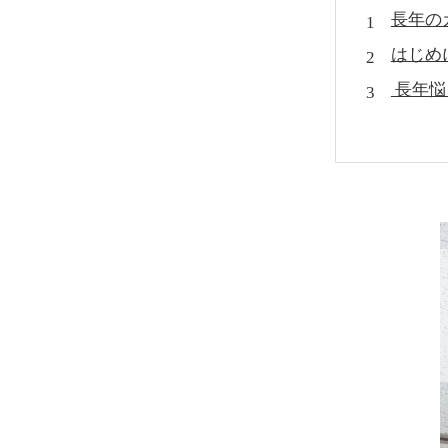
長年の
はじめ
長年悩
MIS
MIS
カビ調
施工事
費用や
よくあ
お問い
まとめ