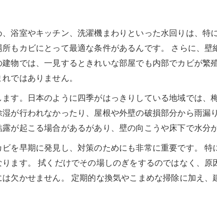
め、浴室やキッチン、洗濯機まわりといった水回りは、特
場所もカビにとって最適な条件があるんです。 さらに、壁
の建物では、一見するときれいな部屋でも内部でカビが繁
まれではありません。
します。日本のように四季がはっきりしている地域では、
除湿が行われなかったり、屋根や外壁の破損部分から雨漏
結露が起こる場合があるがあり、壁の向こうや床下で水分
カビを早期に発見し、対策のためにも非常に重要です。 特
なります。 拭くだけでその場しのぎをするのではなく、原
には欠かせません。 定期的な換気やこまめな掃除に加え、