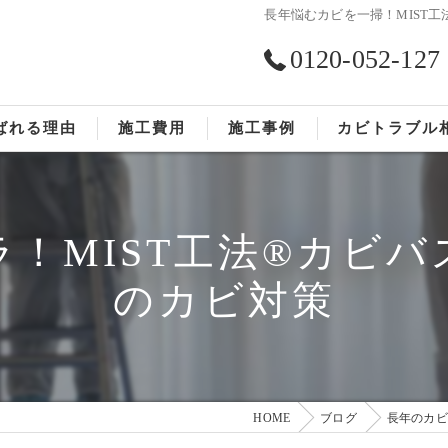
長年悩むカビを一掃！MIST
0120-052-127
ばれる理由
施工費用
施工事例
カビトラブル
ST工法®
お客様の声
！MIST工法®カビ
依頼の流れ
のカビ対策
HOME
ブログ
長年のカビ