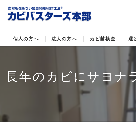
個人の方へ
法人の方へ
カビ菌検査
選
戸建てのカビ取り
販売住宅のカビ取り
カビ菌種類
MI
長年のカビにサヨナラ
マンションのカビ取り
倉庫･工場のカビ取り
ご
店舗のカビ取り
介護施設のカビ取り
レジャー施設のカビ取り
大浴場･ホテルのカビ取り