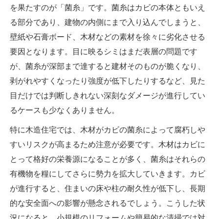
を果たすのが「菌糸」です。菌糸はカビの本体ともいえ
る部分であり、建物の内側にまで入り込んでしまうと、
壁紙や石膏ボード、木材などの素材を徐々に劣化させる
要因となります。目に映るシミはまだ表層の問題です
が、菌糸が深部まで達すると建材そのものが脆くなり、
剥がれやすくなったり強度が低下したりするなど、見た
目だけでは判断しきれない深刻なダメージが進行してい
るケースも少なくありません。
特に木造住宅では、木材がカビの菌糸によって腐朽しや
すいリスクが高まるため注意が必要です。木材はカビに
とって格好の栄養源になることが多く、菌糸はそれらの
有機物を糧にしてさらに勢力を拡大していきます。カビ
が進行すると、住まいの床や柱の耐久性が低下し、長期
的な安全面への影響が懸念されるでしょう。こうした状
況になると、小規模のリフォームや簡易的な清掃では対