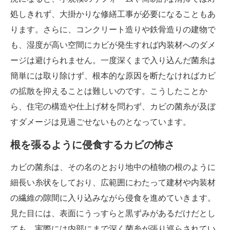
処しきれず、大掛かりな修繕工事が必要になることもあ
ります。さらに、コンクリート造りや鉄骨造りの建物で
も、湿度が高い空間にカビが発生すれば内装材へのダメ
ージは避けられません。一度深くまで入り込んだ菌糸は
簡単には取り除けず、根本的な原因を断たなければカビ
の拡散を抑えることは難しいのです。こうしたことか
ら、住宅の構造や仕上げ材を問わず、カビの菌糸が及ぼ
すダメージは見過ごせないものとなっています。
根を張るように侵食するカビの怖さ
カビの菌糸は、その名のとおり地中の植物の根のように
細長い糸状をしており、広範囲にわたって建材や内装材
の繊維の隙間に入り込みながら侵食を進めていきます。
見た目には、表面にうっすらと黒ずみがあるだけだとし
ても、実際には内部にまで深く菌糸が張り巡らされてい