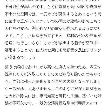
る可能性が高いのです。とくに湿度が高い場所や換気が
不十分な空間では、一度カビが発生するとあっという間
に菌糸が広がっていき、いつの間にか建物のあちこちで
カビ臭や変色、剥がれなどの症状が見られるようになり
ます。こうした症状を放置すると、建材の劣化や腐食が
急速に進行し、さらにはカビが放出する胞子が空気中に
蔓延することで、住人の健康にも悪影響を及ぼすリスク
が高まるでしょう。
菌糸は繊細でありながら高い生存力を持つため、表面を
洗浄したり拭き取ったりしてカビを取り除いたつもりで
も、内部に残った菌糸がまた再発の火種となってしまう
ケースが珍しくありません。このように根深く建材を蝕
むカビの除去には、専門知識と適切な手順に基づいた対
処が不可欠です。一般的な清掃用洗剤や消毒用アルコー