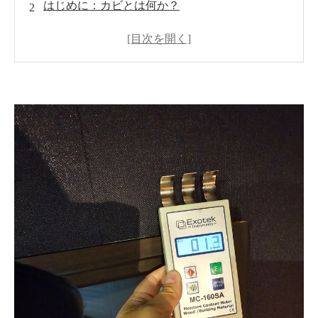
はじめに：カビとは何か？
カビが発生・繁殖しやすい環境条件
カビの胞子について
カビの菌糸について
健康への影響と建材へのダメージ
MIST工法®カビバスターズによる対策の特徴
事例紹介：MIST工法®で解決したカビ被害
日常でできるカビ対策＆メンテナンス
よくある質問（Q&A）
まとめ
お問い合わせ
世良 秀雄-カビのプロフェッシャル-