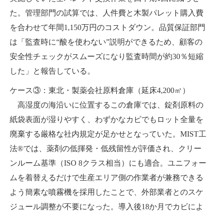
た。管理部門の試算では、人件費と木製パレット購入費
を合わせて年間1,150万円のコストダウン。品質保証部門
は「監査時に“酸を使わない”説明ができるため、顧客の
安全性チェックがスムーズになり監査時間が約30％短縮
した」と報告している。
ケース③：東北・製薬会社原料倉庫（延床4,200㎡）
高湿度の海沿いに位置するこの倉庫では、錠剤原料の
紙袋表面が湿りやすく、わずかなカビでもロット全量を
廃棄する厳格な社内規定が足かせとなっていた。MIST工
法®では、薬剤の低揮発・低残留性が評価され、クリー
ンルーム基準（ISO 8クラス相当）にも適合。ユニフォー
ムを着替えるだけで生産エリア側の作業者が兼務できる
よう簡素な噴霧機を採用したことで、外部業者とのスケ
ジュール調整が不要になった。導入後18か月でカビによ