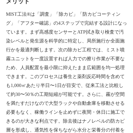
メリット
MIST工法®は「調査」「除カビ」「防カビコーティン
グ」「アフター確認」の4ステップで完結する設計になっ
ています。まず高感度センサーとATP拭き取り検査で汚
染レベルと発生源を科学的に特定し、局所施行か全面施
行かを最適判断します。次の除カビ工程では、ミスト噴
霧ユニットを一度設置すれば人力での擦り作業が不要な
ため、人員配置を最小限に抑えたまま広範囲を均一処理
できます。このプロセスは養生と薬剤反応時間を含めて
も1,000㎡あたり半日〜1日が目安で、従来工法と比較し
て約30〜50％の工期短縮が可能です。さらに、霧が空間
を満たすだけなので大型ラックや自動倉庫を移動させる
必要もなく、稼働ラインを止めずに夜間・休日に施工で
きるのが大きな利点です。除去後はナノレベルの防カビ
層を形成し、通気性を保ちながら水分と栄養分の付着を