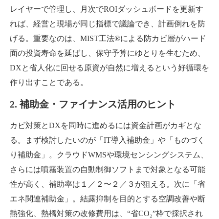
レイヤーで管理し、月次でROIダッシュボードを更新す
れば、経営と現場が同じ指標で議論でき、計画倒れを防
げる。重要なのは、MIST工法®による防カビ層がハード
面の投資寿命を延ばし、保守予算にゆとりを生むため、
DXと省人化に回せる原資が自然に増えるという好循環を
作り出すことである。
2. 補助金・ファイナンス活用のヒント
カビ対策とDXを同時に進めるには資金計画がカギとな
る。まず検討したいのが「IT導入補助金」や「ものづく
り補助金」。クラウドWMSや環境センシングシステム、
さらには噴霧装置の自動制御ソフトまで対象となる可能
性が高く、補助率は１／２〜２／３が狙える。次に「省
エネ関連補助金」。結露抑制を目的とする空調改善や断
熱強化、熱橋対策の改修費用は、“省CO₂”枠で採択され