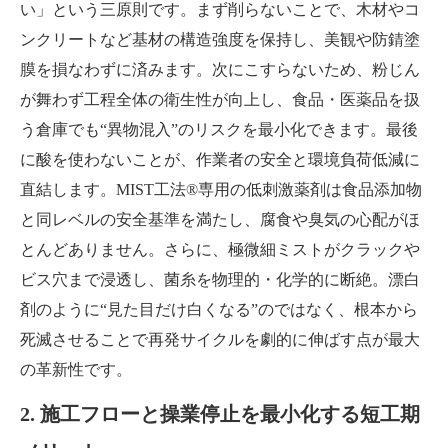
い」という三原則です。まず削らないことで、木材やコ
ンクリートなど基材の構造強度を保持し、美観や防錆塗
膜を損なわずに済みます。次にこすらないため、粉じん
が舞わず工程全体の衛生性が向上し、食品・医薬品を扱
う倉庫でも“異物混入”のリスクを最小化できます。最後
に酸を使わないことが、作業者の安全と環境負荷低減に
直結します。MIST工法®専用の低刺激薬剤は食品添加物
と同レベルの安全基準を満たし、腐食や臭気の心配がほ
とんどありません。さらに、極微細ミストがクラックや
ビス穴まで浸透し、菌糸を物理的・化学的に断絶。漂白
剤のように“見た目だけ白くなる”のではなく、根本から
死滅させることで再発サイクルを劇的に伸ばす点が最大
の革新性です。
2. 施工フローと操業停止を最小化する短工期