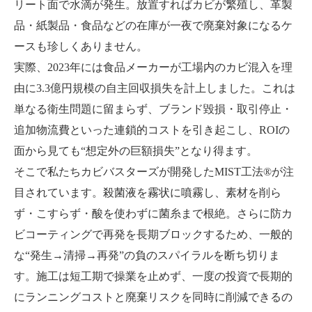
リート面で水滴が発生。放置すればカビが繁殖し、革製
品・紙製品・食品などの在庫が一夜で廃棄対象になるケ
ースも珍しくありません。
実際、2023年には食品メーカーが工場内のカビ混入を理
由に3.3億円規模の自主回収損失を計上しました。これは
単なる衛生問題に留まらず、ブランド毀損・取引停止・
追加物流費といった連鎖的コストを引き起こし、ROIの
面から見ても“想定外の巨額損失”となり得ます。
そこで私たちカビバスターズが開発したMIST工法®が注
目されています。殺菌液を霧状に噴霧し、素材を削ら
ず・こすらず・酸を使わずに菌糸まで根絶。さらに防カ
ビコーティングで再発を長期ブロックするため、一般的
な“発生→清掃→再発”の負のスパイラルを断ち切りま
す。施工は短工期で操業を止めず、一度の投資で長期的
にランニングコストと廃棄リスクを同時に削減できるの