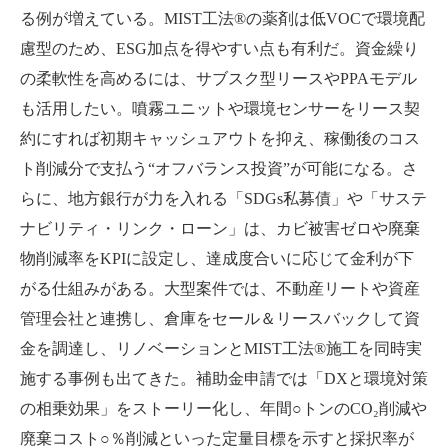
る例が増えている。MIST工法®の薬剤は低VOCで環境配
慮型のため、ESG加点を得やすい点も有利だ。資金繰り
の柔軟性を高めるには、サブスク型リースやPPAモデル
も活用したい。噴霧ユニットや環境センサーをリース契
約にすれば初期キャッシュアウトを抑え、稼働後のコス
ト削減分で支払う“オフバランス投資”が可能になる。さ
らに、地方銀行が力を入れる「SDGs私募債」や「サステ
ナビリティ・リンク・ローン」は、カビ被害ゼロや廃棄
物削減率をKPIに設定し、達成度合いに応じて金利が下
がる仕組みがある。大型案件では、不動産リートや資産
管理会社と連携し、倉庫をセール＆リースバックして資
金を調達し、リノベーションとMIST工法®施工を同時実
施する事例も出てきた。補助金申請では「DXと環境対策
の相乗効果」をストーリー化し、年間○トンのCO₂削減や
廃棄コスト○％削減といった定量目標を示すと採択率が