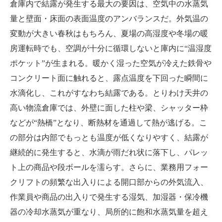
倉庫内で結露が発生する最大の要因は、空気中の水蒸気
量と壁面・床面の表面温度のアンバランスだ。外気温の
変動が大きい春秋はもちろん、夏場の高湿度や冬場の暖
房運転時でも、空調が十分に循環しないと庫内に“温湿度
ポケット”が生まれる。暖かく湿った空気が冷えた鉄骨や
コンクリート面に触れると、露点温度を下回った瞬間に
水滴化し、これがすなわち結露である。とりわけ天井の
高い物流倉庫では、外壁に面した柱や梁、シャッター枠
などが“熱橋”となり、断熱材を通過して熱が逃げる。こ
の部分は内部でもっとも温度が低くなりやすく、結露が
継続的に発生すると、水滴が雨だれ状に落下し、パレッ
ト上の商品や段ボールを濡らす。さらに、業務用フォー
クリフトの頻繁な出入りによる開口部からの外気流入、
作業員や商品の出入りで発生する湿気、加湿器・保冷機
器の冷却水蒸気が重なり、局所的に飽和水蒸気量を超え