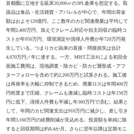
首都圏に立地する延床20,000㎡の3PL倉庫を想定する。取
扱品は食品・生活雑貨・アパレルが中心で、年間出荷金
額はおよそ120億円。ここ数年のカビ関連廃棄は平均して
年間2,400万円、加えてクレーム対応や自主回収の臨時コ
ストが年950万円、環境測定や清掃人件費が年720万円発
生している。つまりカビ由来の直接・間接損失は合計
4,070万円／年に達する。一方、MIST工法®による初回全
面施工費用は、現地調査・除カビ・防カビ層形成・アフ
ターフォローを含めて約2,200万円と試算される。施工後
は再発率を大幅に抑制できるため、廃棄ロスは年間400万
円程度まで圧縮、クレームも激減し臨時コストは年150万
円に低下、清掃人件費も半減し年360万円で済む。結果と
して、年間のカビ関連支出は910万円に減少し、差し引き
年間3,160万円の経費削減が見込める。投資額を単純に除
すると回収期間は約8.4か月。さらに翌年以降は定期モニ