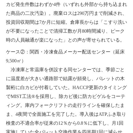
カビ発生件数はわずか4件（いずれも外部から持ち込まれ
た商品の二次汚染）。廃棄ロスは290万円まで削減され、
投資回収期間は7か月に短縮。倉庫長からは「こすり洗い
が不要になったことで清掃工数が月80時間減り、ピーク
時の人員融通が楽になった」との声が寄せられている。
ケース②：関西・冷凍食品メーカー配送センター（延床
9,500㎡）
冷凍庫と常温庫を併設する同センターでは、季節ごと
に温度差が大きい通路部で結露が頻発し、パレットの木
製桁に白カビが付着していた。HACCP更新のタイミング
でMIST工法®を採用し、除カビ後に防カビゲルをコーテ
ィング。庫内フォークリフトの走行ラインを確保したま
ま、4夜間で全面施工を完了した。導入後はATPふき取り
検査の不適合率が従来の12％から0.8％に低下し、月1回
実施していた全パレット交換作業を四半期1回に減らせ