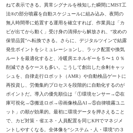
ねて表示できる。異常シグナルを検知した瞬間にMIST工
法®の部分噴霧を自動スケジュールに組み込み、夜間の
無人時間帯に処置する運用を確立すれば、作業員は「カ
ビが出てから動く」受け身の清掃から解放され、“攻めの
保管品質”へ転換できる。さらに、デジタルツインで結露
発生ポイントをシミュレーションし、ラック配置や換気
ルートを最適化すると、冷暖房エネルギーを５〜１０％
削減できるケースも多い。こうして創出した余剰キャッ
シュを、自律走行ロボット（AMR）や自動検品ゲートに
再投資し、労働集約プロセスを段階的に自動化するのが
ポイントだ。導入の優先順位は「①環境センサー→②在
庫可視化→③搬送ロボ→④画像検品AI→⑤自律噴霧ユニ
ット」の順が効果的。最初に環境データを押さえること
で、カビ対策・省エネ・人員配置を同じKPIでマネジメ
ントしやすくなる。全体像を“システム・人・環境”の３