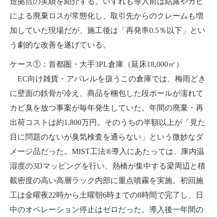
造拠点の実績を紹介する。いずれも導入前は結露やカビ
による廃棄ロスが常態化し、取引先からのクレームも増
加していた現場だが、施工後は「再発率0.5％以下」とい
う劇的な改善を遂げている。
ケース①：首都圏・大手3PL倉庫（延床18,000㎡）
EC向け雑貨・アパレルを扱うこの倉庫では、梅雨どき
に壁面の鉄骨が冷え、商品を梱包した段ボールが濡れて
カビ臭を放つ事案が毎年発生していた。年間の廃棄・再
出荷コストは約1,800万円。そのうちの半額以上が「見た
目に問題のないが臭気検査を通らない」という微妙なダ
メージ品だった。MIST工法®導入にあたっては、庫内温
湿度の3Dマッピングを行い、熱橋が集中する梁周辺と積
載密度の高い高層ラック内部に重点噴霧を実施。初回施
工は金曜夜22時から土曜朝6時までの8時間で完了し、日
中のオペレーション停止はゼロだった。導入後一年間の