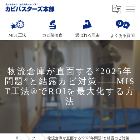
MIST工法
カビ菌検査
選ばれる理由
よくある質問
物流倉庫が直面する“2025年
問題”と結露カビ対策――MIS
T工法®でROIを最大化する方
法
HOME
ブログ
物流倉庫が直面する“2025年問題”と結露カビ対策――MIST工法®でROIを最大化する方法