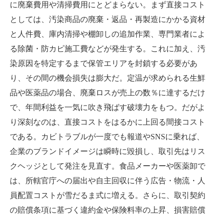
に廃棄費用や清掃費用にとどまらない。まず直接コスト
としては、汚染商品の廃棄・返品・再製造にかかる資材
と人件費、庫内清掃や棚卸しの追加作業、専門業者によ
る除菌・防カビ施工費などが発生する。これに加え、汚
染原因を特定するまで保管エリアを封鎖する必要があ
り、その間の機会損失は膨大だ。定温が求められる生鮮
品や医薬品の場合、廃棄ロスが売上の数％に達するだけ
で、年間利益を一気に吹き飛ばす破壊力をもつ。だがよ
り深刻なのは、直接コストをはるかに上回る間接コスト
である。カビトラブルが一度でも報道やSNSに乗れば、
企業のブランドイメージは瞬時に毀損し、取引先はリス
クヘッジとして発注を見直す。食品メーカーや医薬卸で
は、所轄官庁への届出や自主回収に伴う広告・物流・人
員配置コストが雪だるま式に増える。さらに、取引契約
の賠償条項に基づく違約金や保険料率の上昇、損害賠償