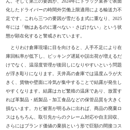
ん。そして第三の要因が、2024年にトラック業界で表面
化したドライバーの時間外労働上限適用による輸送力不
足です。これら三つの要因が雪だるま式に重なり、2025
年には「物はあるのに運べない・さばけない」という状
態が顕在化すると警戒されています。
とりわけ倉庫現場に目を向けると、人手不足により在
庫回転率が低下し、ピッキング遅延や誤出荷が増えるだ
けでなく、温湿度管理が後回しになりやすいという問題
が浮き彫りになります。天井高の倉庫では温度ムラが大
きく、貨物や壁面に冷気が集中することで結露が発生し
やすくなります。結露はカビ繁殖の温床であり、放置す
れば革製品・紙製品・加工食品などの保管品質を大きく
損ないます。カビ被害が明るみに出れば、商品の廃棄ロ
スはもちろん、取引先からのクレーム対応や自主回収、
さらにはブランド価値の棄損という形で巨額の間接コス