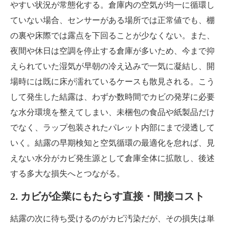
やすい状況が常態化する。倉庫内の空気が均一に循環し
ていない場合、センサーがある場所では正常値でも、棚
の裏や床際では露点を下回ることが少なくない。また、
夜間や休日は空調を停止する倉庫が多いため、今まで抑
えられていた湿気が早朝の冷え込みで一気に凝結し、開
場時には既に床が濡れているケースも散見される。こう
して発生した結露は、わずか数時間でカビの発芽に必要
な水分環境を整えてしまい、未梱包の食品や紙製品だけ
でなく、ラップ包装されたパレット内部にまで浸透して
いく。結露の早期検知と空気循環の最適化を怠れば、見
えない水分がカビ発生源として倉庫全体に拡散し、後述
する多大な損失へとつながる。
2. カビが企業にもたらす直接・間接コスト
結露の次に待ち受けるのがカビ汚染だが、その損失は単