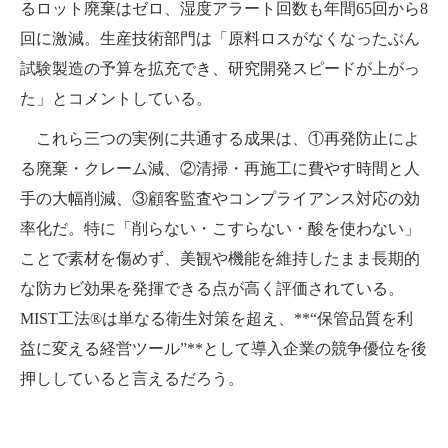
るロット廃棄はゼロ、湿度アラート回数も年間65回から8
回に激減。生産技術部門は「原料ロスがなくなったぶん
試験製造の予算を拡充でき、研究開発スピードが上がっ
た」とコメントしている。
これら三つの実例に共通する成果は、①再発防止によ
る廃棄・クレーム減、②清掃・再施工に費やす時間と人
手の大幅削減、③顧客監査やコンプライアンス対応の効
率化だ。特に「削らない・こすらない・酸を使わない」
ことで素材を傷めず、美観や機能を維持したまま長期的
な防カビ効果を発揮できる点が高く評価されている。
MIST工法®は単なる衛生対策を超え、**“保管品質を利
益に変える経営ツール”**として導入企業の競争優位を後
押ししていると言えるだろう。