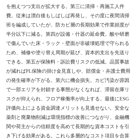
を抱えつつ支出が拡大する。第三に清掃・再施工人件
費。従来は漂白後もしばしば再発し、その度に夜間清掃
班を編成していたが、防カビ層の長期効果で作業頻度が
半分以下に減る。第四が設備・什器の延命費。酸や研磨
で傷んでいた床・ラック・壁面が非破壊処理で守られる
ため、補修や塗り替え周期が延び、資本的支出を先送り
できる。第五が保険料・訴訟費リスクの低減。品質事故
が減ればPL保険の掛け金見直しや、賠償金・弁護士費用
の発生確率が下がる。第六に機会損失。カビ汚染が原因
で一部エリアを封鎖する事態がなくなれば、滞留在庫リ
スクが抑えられ、フロア稼働率が向上する。最後にESG
評価向上による資金調達メリットも見逃せない。安全な
薬剤と廃棄物削減は環境指標の改善につながり、金融機
関や荷主からの信頼度を高めて長期的な資本コストを引
き下げる効果がある。これら多層的なコスト項目を合算