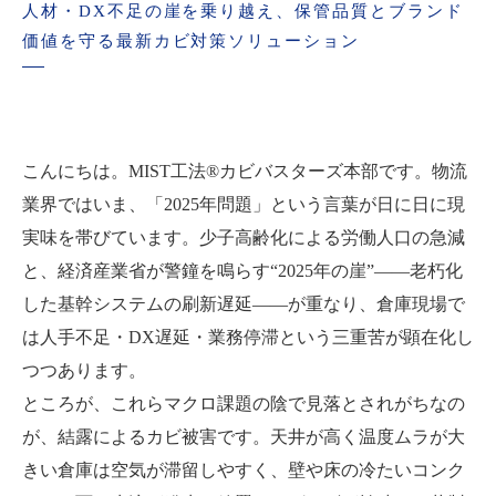
人材・DX不足の崖を乗り越え、保管品質とブランド
価値を守る最新カビ対策ソリューション
こんにちは。MIST工法®カビバスターズ本部です。物流
業界ではいま、「2025年問題」という言葉が日に日に現
実味を帯びています。少子高齢化による労働人口の急減
と、経済産業省が警鐘を鳴らす“2025年の崖”――老朽化
した基幹システムの刷新遅延――が重なり、倉庫現場で
は人手不足・DX遅延・業務停滞という三重苦が顕在化し
つつあります。
ところが、これらマクロ課題の陰で見落とされがちなの
が、結露によるカビ被害です。天井が高く温度ムラが大
きい倉庫は空気が滞留しやすく、壁や床の冷たいコンク