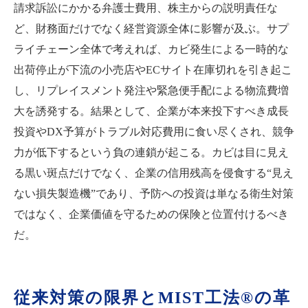
請求訴訟にかかる弁護士費用、株主からの説明責任な
ど、財務面だけでなく経営資源全体に影響が及ぶ。サプ
ライチェーン全体で考えれば、カビ発生による一時的な
出荷停止が下流の小売店やECサイト在庫切れを引き起こ
し、リプレイスメント発注や緊急便手配による物流費増
大を誘発する。結果として、企業が本来投下すべき成長
投資やDX予算がトラブル対応費用に食い尽くされ、競争
力が低下するという負の連鎖が起こる。カビは目に見え
る黒い斑点だけでなく、企業の信用残高を侵食する“見え
ない損失製造機”であり、予防への投資は単なる衛生対策
ではなく、企業価値を守るための保険と位置付けるべき
だ。
従来対策の限界とMIST工法®の革