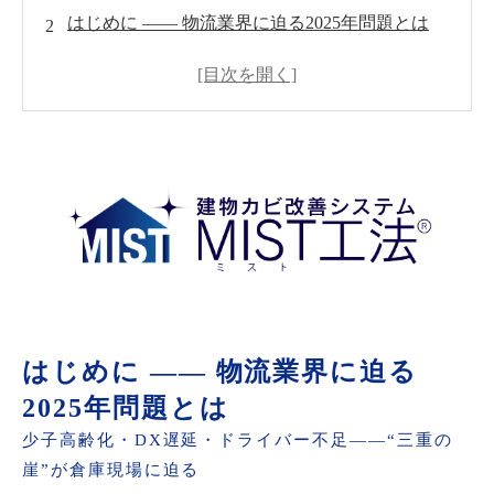
はじめに ―― 物流業界に迫る2025年問題とは
倉庫内で深刻化する結露・カビ被害の実態
従来対策の限界とMIST工法®の革新性
投資対効果を数値で検証 ―― ROIシミュレーシ
ョン
成功事例紹介 ―― 導入企業の声と具体的効果
2025年問題を乗り越える実行プラン
よくある質問（FAQ）
まとめ ―― 結露カビ対策こそ企業価値を高める
投資
はじめに ―― 物流業界に迫る
2025年問題とは
少子高齢化・DX遅延・ドライバー不足――“三重の
崖”が倉庫現場に迫る