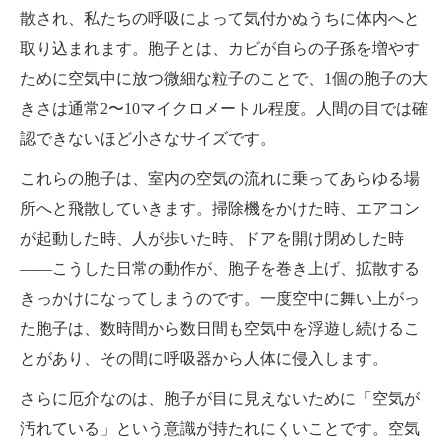
散され、私たちの呼吸によって気付かぬうちに体内へと
取り込まれます。胞子とは、カビが自らの子孫を増やす
ために空気中に放つ微細な粒子のことで、1個の胞子の大
きさは通常2〜10マイクロメートル程度。人間の目では確
認できないほど小さなサイズです。
これらの胞子は、室内の空気の流れに乗ってあらゆる場
所へと飛散していきます。掃除機をかけた時、エアコン
が起動した時、人が歩いた時、ドアを開け閉めした時
――こうした日常の動作が、胞子を巻き上げ、拡散する
きっかけになってしまうのです。一度空中に舞い上がっ
た胞子は、数時間から数日間も空気中を浮遊し続けるこ
とがあり、その間に呼吸器から人体に侵入します。
さらに厄介なのは、胞子が目に見えないために「空気が
汚れている」という意識が持たれにくいことです。空気