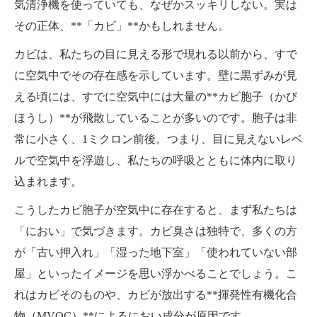
気清浄機を使っていても、なぜかスッキリしない。実は
その正体、**「カビ」**かもしれません。
カビは、私たちの目に見える形で現れる以前から、すで
に空気中でその存在感を示しています。壁に黒ずみが見
える頃には、すでに空気中には大量の**カビ胞子（かび
ほうし）**が飛散していることが多いのです。胞子は非
常に小さく、1ミクロン前後。つまり、目に見えないレベ
ルで空気中を浮遊し、私たちの呼吸とともに体内に取り
込まれます。
こうしたカビ胞子が空気中に存在すると、まず私たちは
「におい」で気づきます。カビ臭さは独特で、多くの方
が「古い押入れ」「湿った地下室」「使われていない部
屋」といったイメージを思い浮かべることでしょう。こ
れはカビそのものや、カビが放出する**揮発性有機化合
物（MVOC）**によるにおい成分が原因です。