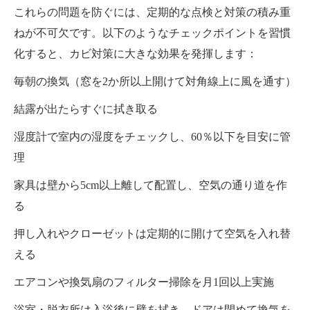
これらの問題を防ぐには、定期的な点検と対策の積み重
ねが不可欠です。以下のようなチェックポイントを習慣
化すると、カビ対策に大きな効果を発揮します：
毎朝の換気（窓を2か所以上開けて対角線上に風を通す）
結露が出たらすぐに拭き取る
湿度計で室内の湿度をチェックし、60％以下を目安に管
理
家具は壁から5cm以上離して配置し、空気の通り道を作
る
押し入れやクローゼットは定期的に開けて空気を入れ替
える
エアコンや換気扇のフィルター掃除を月1回以上実施
浴室・脱衣所は入浴後に壁を拭き、ドアは閉めて換気を