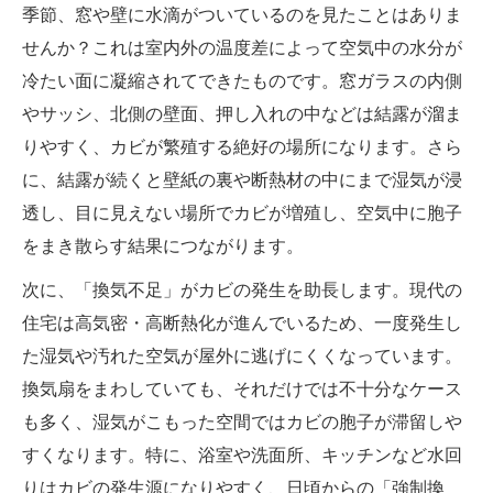
季節、窓や壁に水滴がついているのを見たことはありま
せんか？これは室内外の温度差によって空気中の水分が
冷たい面に凝縮されてできたものです。窓ガラスの内側
やサッシ、北側の壁面、押し入れの中などは結露が溜ま
りやすく、カビが繁殖する絶好の場所になります。さら
に、結露が続くと壁紙の裏や断熱材の中にまで湿気が浸
透し、目に見えない場所でカビが増殖し、空気中に胞子
をまき散らす結果につながります。
次に、「換気不足」がカビの発生を助長します。現代の
住宅は高気密・高断熱化が進んでいるため、一度発生し
た湿気や汚れた空気が屋外に逃げにくくなっています。
換気扇をまわしていても、それだけでは不十分なケース
も多く、湿気がこもった空間ではカビの胞子が滞留しや
すくなります。特に、浴室や洗面所、キッチンなど水回
りはカビの発生源になりやすく、日頃からの「強制換