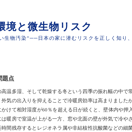
、風を通し、水を溜めない
ご相談ください
住環境と微生物リスク
い生物汚染”──日本の家に潜むリスクを正しく知り
問題点
の高温多湿、そして乾燥する冬という四季の振れ幅の中で
、外気の出入りを抑えることで冷暖房効率は高まりました
けて相対湿度が60％を超える日が続くと、壁体内や押入れ
には暖房で室温が上がる一方、窓や北面の壁が外気で冷や
長時間残存するとレジオネラ属や非結核性抗酸菌などの細