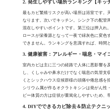
2. 発生しやすい場所ランキング【キ
最もカビ繁殖リスクが高い場所は浴室です。
なります。次いでキッチン。シンク下の配管
混在しやすいポイントです。第三位は押入れ
ロースが栄養源となって一夜で緑灰色に変色
できません。ランキングを意識すれば、時間
3. 健康被害：アレルギー・喘息・マイ
室内カビは主に三つの経路で人体に悪影響を及
し、くしゃみや鼻水だけでなく喘息の気管支収
くとシックハウス症候群様の頭痛や倦怠感を
シリウム属が作るオクラトキシンは発がん性
ピー体質の方は症状が重篤化しやすいため、
4. DIYでできるカビ除去＆防止テクニ