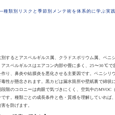
──種類別リスクと季節別メンテ術を体系的に学ぶ実
大別するとアスペルギルス属、クラドスポリウム属、ペニ
アスペルギルスはエアコン内部や畳に多く、25〜30 ℃
を作り、鼻炎や結膜炎を悪化させる主要因です。ペニシリ
肝毒性が懸念されます。黒カビは漏水箇所や壁紙裏で綿状
段階のコロニーは肉眼で気づきにくく、空気中のMVOC
介です。種類ごとの成長条件と色・質感を理解していれば
被害を防げます。