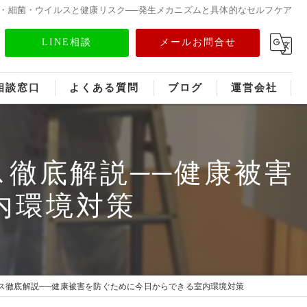
・細菌・ウイルスと健康リスク──発生メカニズムと具体的なセルフケア
LINE相談
メールお問合せ
相談窓口
よくある質問
ブログ
運営会社
フランチャイズ募集
徹底解説──健康被害
メディア情報
内環境対策
ス徹底解説──健康被害を防ぐために今日からできる室内環境対策