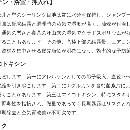
ッチン・浴室・押入れ】
天井と壁のシーリング目地は常に水分を保持し、シャンプ
周囲は配管結露と調理時の蒸気で湿度が高く、油煙が付着
。通気の悪さと寝具の汗由来の湿気でクラドスポリウムが
することもあります。その他、窓枠下部の結露帯、エアコ
と資材を集中させる優先順位が明確になり、効率的な予防
コトキシン
ぼします。第一にアレルゲンとしての胞子吸入。直径2〜4 
縮を引き起こします。第二にβ‑グルカンを含む菌糸片に
招くことがあります。第三はマイコトキシン。特にスタキ
・腎毒性を指摘され、微量であっても長期暴露はリスクと
早期除去と空気質改善が不可欠です。
ック