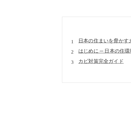
日本の住まいを脅かす
はじめに ─ 日本の住
カビ対策完全ガイド
水回りの細菌リスクと
ウイルスを室内で生か
日本の住宅に潜む“隠
セルフチェック＆メン
実例紹介：プロに相談
よくある質問（FAQ）