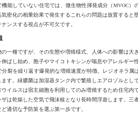
で機能していない住宅では、微生物性揮発成分（MVOC）
高気密化の相乗効果で発生するこれらの問題は放置すると
テナンスする視点が不可欠です。
識
物の一種ですが、その生態や増殖様式、人体への影響は大
を伸ばし始め、胞子やマイコトキシンが喘息やアレルギー
で分裂を繰り返す爆発的な増殖速度が特徴。レジオネラ属は
します。緑膿菌は加湿器タンク内で繁殖しエアロゾルとし
ウイルスは宿主細胞を利用してのみ増殖するため住宅内で
ンザは乾燥した空気で飛沫核となり長時間浮遊します。三
など適切な予防策を選ぶ第一歩です。