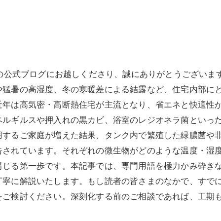
部の公式ブログにお越しくださり、誠にありがとうございま
や猛暑の高湿度、冬の寒暖差による結露など、住宅内部に
近年は高気密・高断熱住宅が主流となり、省エネと快適性
ペルギルスや押入れの黒カビ、浴室のレジオネラ菌といっ
用するご家庭が増えた結果、タンク内で繁殖した緑膿菌や非
告されています。それぞれの微生物がどのような温度・湿
講じる第一歩です。本記事では、専門用語を極力かみ砕き
丁寧に解説いたします。もし読者の皆さまのなかで、すで
をご検討ください。深刻化する前のご相談であれば、工期