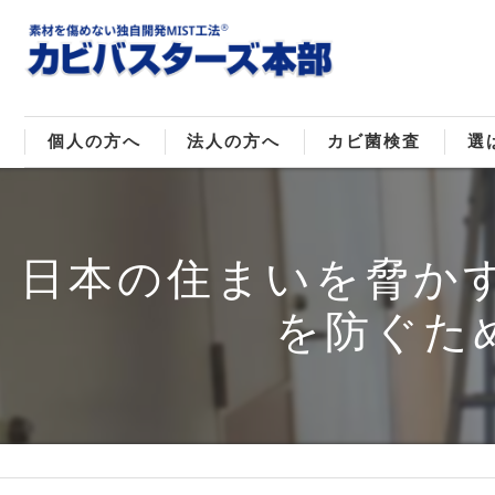
個人の方へ
法人の方へ
カビ菌検査
選
戸建てのカビ取り
販売住宅のカビ取り
カビ菌種類
MI
日本の住まいを脅か
マンションのカビ取り
倉庫･工場のカビ取り
ご
を防ぐた
店舗のカビ取り
介護施設のカビ取り
レジャー施設のカビ取り
大浴場･ホテルのカビ取り