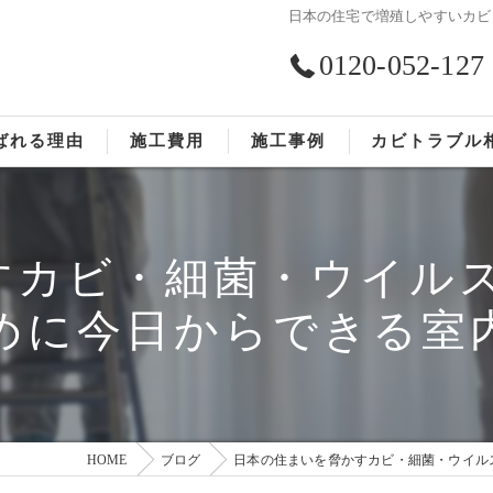
日本の住宅で増殖しやすいカビ
0120-052-127
ばれる理由
施工費用
施工事例
カビトラブル
ST工法®
お客様の声
すカビ・細菌・ウイルス
依頼の流れ
めに今日からできる室
HOME
ブログ
日本の住まいを脅かすカビ・細菌・ウイル