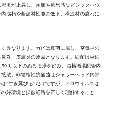
の濃度が上昇し、頭痛や倦怠感などシックハウ
壁内腐朽や断熱材性能の低下、構造材の腐れに
きく異なります。カビは真菌に属し、空気中の
性鼻炎、皮膚炎の原因となります。細菌は単細
50 ℃以下のぬるま湯を好み、浴槽循環配管内
て拡散、非結核性抗酸菌はシャワーヘッド内部
は“生き延びる”だけですが、ノロウイルスは
者の好環境と拡散経路を正しく理解すること