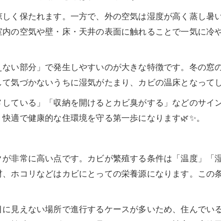
涼しく保たれます。一方で、外の空気は湿度が高く蒸し暑
室内の空気や壁・床・天井の表面に触れることで一気に冷
えない部分」で発生しやすいのが大きな特徴です。冬の窓
して気づかないうちに湿気がたまり、カビの温床となって
メしている」「収納を開けるとカビ臭がする」などのサイ
快適で健康的な住環境を守る第一歩になります🌿✨。
クが非常に高い点です。カビが繁殖する条件は「温度」「湿
材、ホコリなどはカビにとっての栄養源になります。この
目に見えない場所で進行するケースが多いため、住んでい