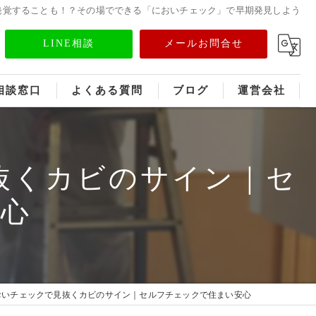
発覚することも！？その場でできる「においチェック」で早期発見しよう
LINE相談
メールお問合せ
相談窓口
よくある質問
ブログ
運営会社
フランチャイズ募集
抜くカビのサイン｜セ
メディア情報
心
おいチェックで見抜くカビのサイン｜セルフチェックで住まい安心