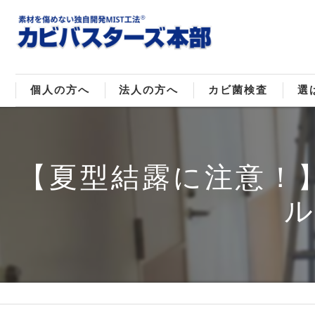
個人の方へ
法人の方へ
カビ菌検査
選
戸建てのカビ取り
販売住宅のカビ取り
カビ菌種類
MI
【夏型結露に注意！
マンションのカビ取り
倉庫･工場のカビ取り
ご
店舗のカビ取り
介護施設のカビ取り
レジャー施設のカビ取り
大浴場･ホテルのカビ取り