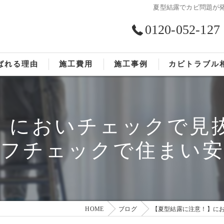
夏型結露でカビ問題が
0120-052-127
ばれる理由
施工費用
施工事例
カビトラブル
ST工法®
お客様の声
】においチェックで見
依頼の流れ
ルフチェックで住まい安
HOME
ブログ
【夏型結露に注意！】に