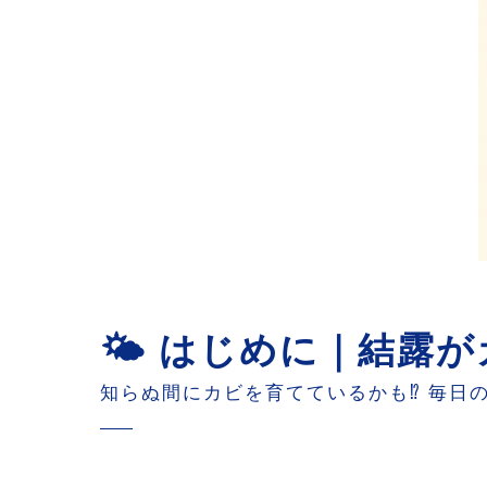
🌤 はじめに｜結露
知らぬ間にカビを育てているかも⁉️ 毎