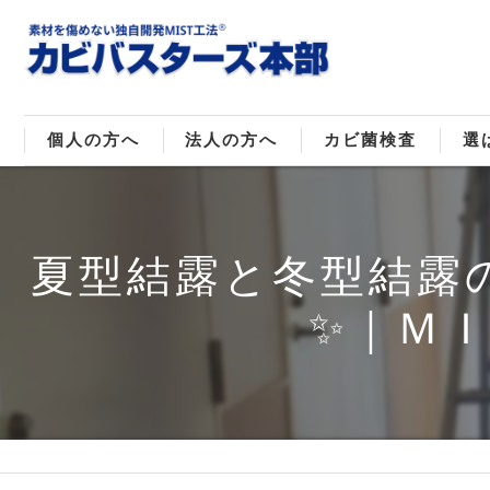
個人の方へ
法人の方へ
カビ菌検査
選
戸建てのカビ取り
販売住宅のカビ取り
カビ菌種類
MI
夏型結露と冬型結露
マンションのカビ取り
倉庫･工場のカビ取り
ご
✨｜Ｍ
店舗のカビ取り
介護施設のカビ取り
レジャー施設のカビ取り
大浴場･ホテルのカビ取り