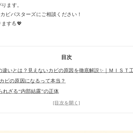
がります。
®カビバスターズにご相談ください！
す💪💖
目次
の違いとは？見えないカビの原因を徹底解説✨｜ＭＩＳＴ
がカビの原因になるって本当？
知られざる“内部結露”の正体
窓際の水滴だけじゃない！
いを比較！チェックリストで確認しよう
見える化”する！真菌検査と空気質測定の重要性
防するための生活習慣＆環境改善ポイント