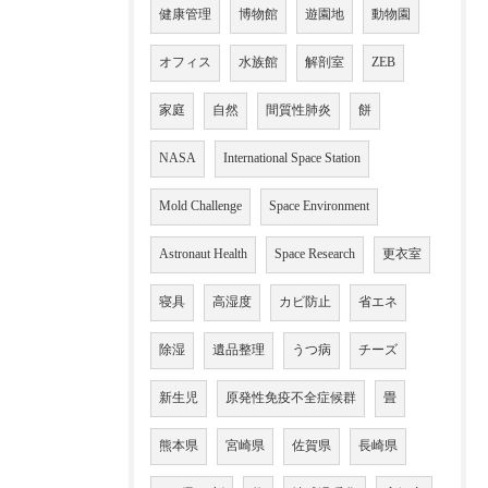
健康管理
博物館
遊園地
動物園
オフィス
水族館
解剖室
ZEB
家庭
自然
間質性肺炎
餅
NASA
International Space Station
Mold Challenge
Space Environment
Astronaut Health
Space Research
更衣室
寝具
高湿度
カビ防止
省エネ
除湿
遺品整理
うつ病
チーズ
新生児
原発性免疫不全症候群
畳
熊本県
宮崎県
佐賀県
長崎県