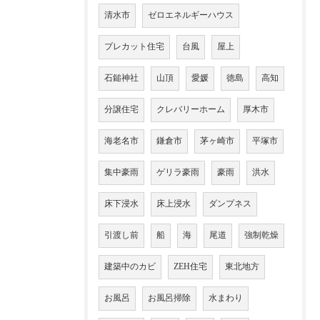
清水市
ゼロエネルギーハウス
プレカット住宅
台風
屋上
石鎚神社
山頂
愛媛
徳島
高知
分譲住宅
クレバリーホーム
厚木市
海老名市
鎌倉市
茅ヶ崎市
平塚市
集中豪雨
ゲリラ豪雨
豪雨
洪水
床下浸水
床上浸水
ダンプネス
引渡し前
船
海
尾道
強制乾燥
建築中のカビ
ZEH住宅
東北地方
お風呂
お風呂掃除
水まわり