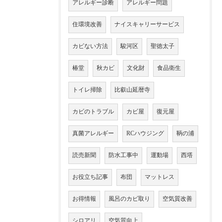
アレルギー診断
アレルギー問題
住環境改善
ナイスキャリーサービス
カビない方法
駿河区
聖徳太子
椿堂
秋カビ
文化財
食品衛生
トイレ掃除
比叡山延暦寺
カビのトラブル
カビ屋
復元屋
真菌アレルギー
RCハウジング
鞆の浦
読売新聞
防水工事中
運動場
西塔
お役立ち記事
布団
マットレス
お得情報
風呂のカビ取り
空気質改善
シロアリ
空気質向上