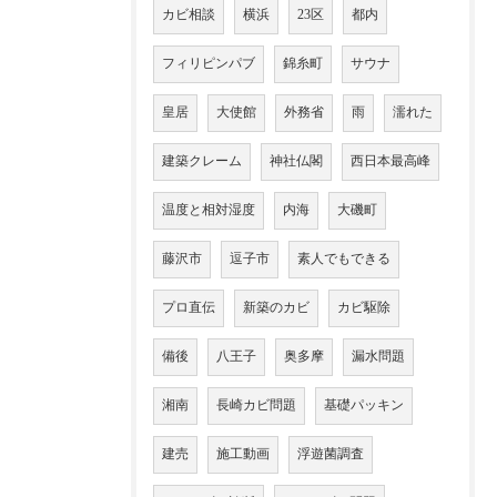
カビ相談
横浜
23区
都内
フィリピンパブ
錦糸町
サウナ
皇居
大使館
外務省
雨
濡れた
建築クレーム
神社仏閣
西日本最高峰
温度と相対湿度
内海
大磯町
藤沢市
逗子市
素人でもできる
プロ直伝
新築のカビ
カビ駆除
備後
八王子
奥多摩
漏水問題
湘南
長崎カビ問題
基礎パッキン
建売
施工動画
浮遊菌調査