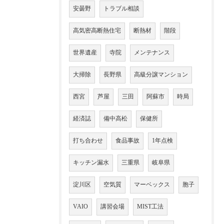
安曇野
トラブル相談
高気密高断熱住宅
断熱材
階段
世界遺産
寺院
メンテナンス
大掃除
長野県
高級分譲マンション
西宮
芦屋
三田
阿蘇市
時局
経済誌
備中高松
保健所
打ち合わせ
食品事故
1年点検
キッチン漏水
三重県
岐阜県
淀川区
空気質
マーベックス
胞子
VAIO
講習会場
MIST工法