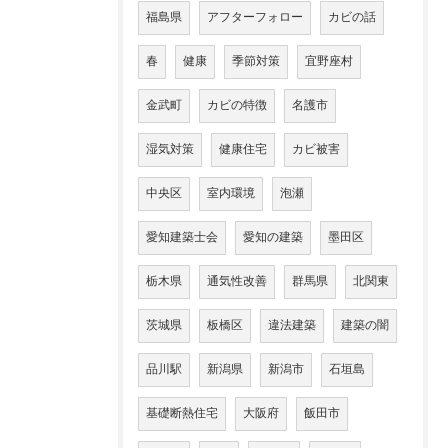
福島県
アフターフォロー
カビの話
春
健康
季節対策
宜野座村
金武町
カビの特徴
名護市
湿気対策
健康住宅
カビ被害
中央区
室内環境
泡瀬
愛知建築士会
愛知の建築
墨田区
栃木県
通気性改善
群馬県
北関東
茨城県
板橋区
違法建築
建築の闇
品川駅
新潟県
新潟市
石垣島
基礎断熱住宅
大阪府
飯田市