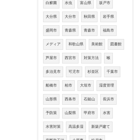
白癬菌
水虫
富山県
坂戸市
大分県
大分市
秋田県
岩手県
盛岡市
青森県
青森市
福島市
メディア
和歌山県
美術館
図書館
芦屋市
西宮市
対策方法
喉
多治見市
可児市
杉並区
千葉市
船橋市
柏市
大垣市
湿度管理
山形県
西条市
石鎚山
長浜市
予防策
山梨県
甲府市
水害
水害対策
高温多湿
新築戸建て