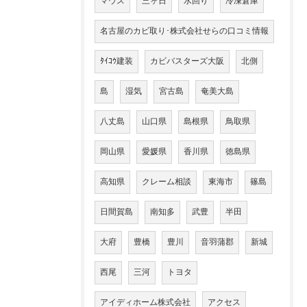
マウス
三ヶ日
水回り
冷凍倉庫
名古屋のカビ取り･株式会社せらの口コミ情報
ﾀｲｺｳ建装
カビバスターズ大阪
北側
島
湿気
宮古島
奄美大島
八丈島
山口県
島根県
鳥取県
岡山県
愛媛県
香川県
徳島県
高知県
クレーム相談
東海市
篠島
日間賀島
南知多
武豊
半田
大府
豊橋
豊川
音羽蒲郡
新城
西尾
三河
トヨタ
アイディホーム株式会社
アクセス