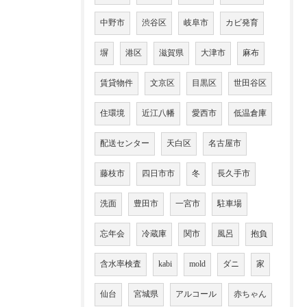
中野市
渋谷区
岐阜市
カビ発育
塀
港区
滋賀県
大津市
麻布
賃貸物件
文京区
目黒区
世田谷区
住環境
近江八幡
愛西市
低温倉庫
配送センター
天白区
名古屋市
藤枝市
四日市市
冬
長久手市
洗面
豊田市
一宮市
駐車場
忘年会
冷蔵庫
関市
風呂
抱負
含水率検査
kabi
mold
ダニ
家
仙台
宮城県
アルコール
赤ちゃん