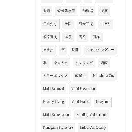
雷雨
線状降水帯
加湿器
湿度
日当たり
予防
製造工場
白アリ
模様替え
温泉
再発
建物
皮膚炎
癌
掃除
キャンピングカー
車
クロカビ
ピンクカビ
細菌
カラーボックス
南城市
Hiroshima City
Mold Removal
Mold Prevention
Healthy Living
Mold Issues
Okayama
Mold Remediation
Building Maintenance
Kanagawa Prefecture
Indoor Air Quality