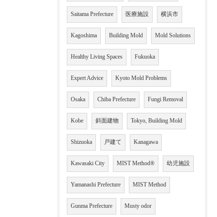
Saitama Prefecture
医療施設
横浜市
Kagoshima
Building Mold
Mold Solutions
Healthy Living Spaces
Fukuoka
Expert Advice
Kyoto Mold Problems
Osaka
Chiba Prefecture
Fungi Removal
Kobe
斜面建物
Tokyo, Building Mold
Shizuoka
戸建て
Kanagawa
Kawasaki City
MIST Method®
幼児施設
Yamanashi Prefecture
MIST Method
Gunma Prefecture
Musty odor