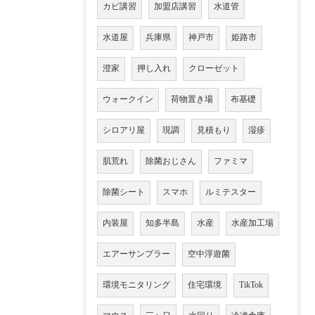
カビ講習
加盟店講習
水道管
水道屋
兵庫県
神戸市
姫路市
澄家
押し入れ
クローゼット
ウォークイン
荷物置き場
布基礎
シロアリ屋
現調
見積もり
湿疹
肌荒れ
除菌おじさん
ファミマ
除菌シート
スマホ
ルミテスター
内装屋
知多半島
水産
水産加工場
エアーサンプラー
空中浮遊菌
環境モニタリング
住宅環境
TikTok