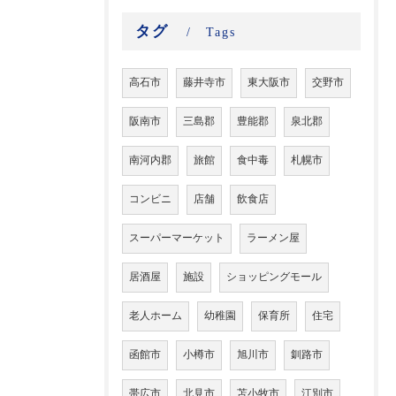
タグ
Tags
高石市
藤井寺市
東大阪市
交野市
阪南市
三島郡
豊能郡
泉北郡
南河内郡
旅館
食中毒
札幌市
コンビニ
店舗
飲食店
スーパーマーケット
ラーメン屋
居酒屋
施設
ショッピングモール
老人ホーム
幼稚園
保育所
住宅
函館市
小樽市
旭川市
釧路市
帯広市
北見市
苫小牧市
江別市