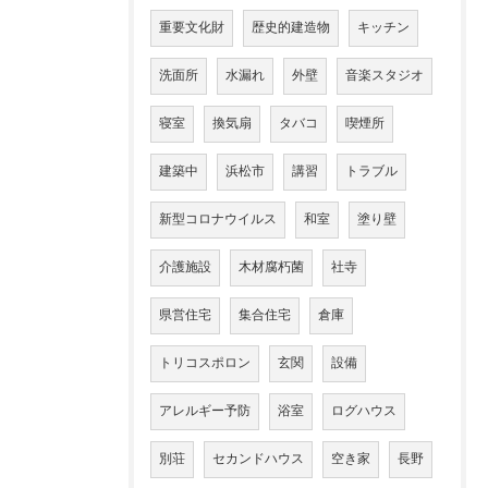
重要文化財
歴史的建造物
キッチン
洗面所
水漏れ
外壁
音楽スタジオ
寝室
換気扇
タバコ
喫煙所
建築中
浜松市
講習
トラブル
新型コロナウイルス
和室
塗り壁
介護施設
木材腐朽菌
社寺
県営住宅
集合住宅
倉庫
トリコスポロン
玄関
設備
アレルギー予防
浴室
ログハウス
別荘
セカンドハウス
空き家
長野