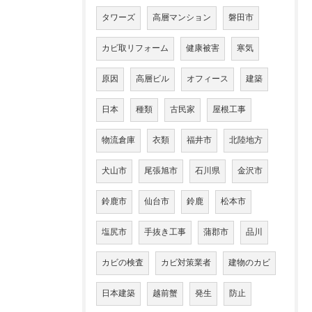
タワーズ
高層マンション
磐田市
カビ取リフォーム
健康被害
寒気
原因
高層ビル
オフィース
建築
日本
種類
古民家
屋根工事
物流倉庫
衣類
福井市
北陸地方
犬山市
尾張旭市
石川県
金沢市
鈴鹿市
仙台市
鈴鹿
松本市
塩尻市
手抜き工事
蒲郡市
品川
カビの検査
カビ対策業者
建物のカビ
日本建築
越前蟹
発生
防止