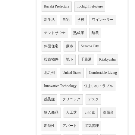
Ibaraki Prefecture
Tochigi Prefecture
新生活
自宅
学校
ワインセラー
テントサウナ
熟成庫
酪農
斜面住宅
蕨市
Saitama City
投資物件
地下
千葉港
Kitakyushu
北九州
United States
Comfortable Living
Innovative Technology
住まいのトラブル
感染症
クリニック
デスク
輸入商品
人工芝
カビ毒
洗面台
断熱性
アパート
湿気管理