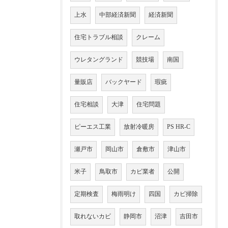
上水
中部経済新聞
経済新聞
住宅トラブル相談
クレーム
ウレタングランド
競技場
南国
量販店
バックヤード
瑕疵
住宅相談
大津
住宅問題
ピーエス工業
放射冷暖房
PS HR-C
瀬戸市
岡山市
倉敷市
津山市
米子
鳥取市
カビ業者
公開
定期検査
梅雨明け
四国
カビ掃除
取れないカビ
静岡市
沼津
吉田市