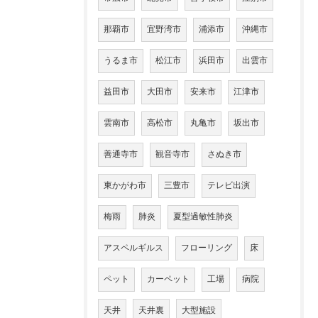
那覇市
宜野湾市
浦添市
沖縄市
うるま市
松江市
浜田市
出雲市
益田市
大田市
安来市
江津市
雲南市
高松市
丸亀市
坂出市
善通寺市
観音寺市
さぬき市
東かがわ市
三豊市
テレビ出演
梅雨
肺炎
夏型過敏性肺炎
アスペルギルス
フローリング
床
ペット
カーペット
工場
病院
天井
天井裏
大型施設