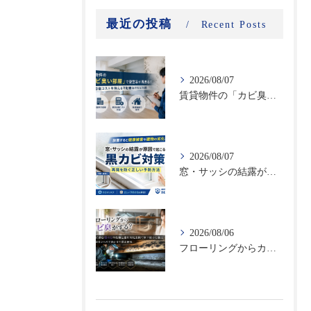
最近の投稿
Recent Posts
2026/08/07
賃貸物件の「カビ臭い部屋」で空室率が高まる！原状回復コストを抑える不動産向けカビ対策
2026/08/07
窓・サッシの結露が原因で起こる黒カビ対策｜再発を防ぐ正しい予防方法
2026/08/06
フローリングからカビ臭がする？床下に潜む黒カビの恐怖と建材劣化を防ぐ床下除カビ施工｜原因調査から再発防止まで徹底解説