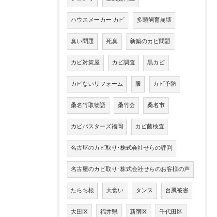
ハウスメーカー カビ
多頭飼育崩壊
臭い問題
死臭
新築のカビ問題
カビ対策屋
カビ調査
黒カビ
カビないリフォーム
服
カビ予防
桑名竹取物語
桑竹会
桑名市
カビバスターズ福岡
カビ菌検査
名古屋のカビ取り･株式会社せらの評判
名古屋のカビ取り･株式会社せらのお客様の声
たらち根
大食い
タンス
台風被害
大田区
福井県
新宿区
千代田区