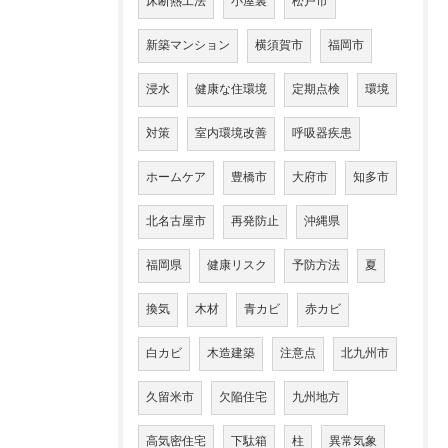
床断熱工法
小屋裏
松戸市
新築マンション
横須賀市
福岡市
浸水
健康な住環境
定期点検
環境
対策
室内環境改善
呼吸器疾患
ホームケア
豊橋市
大府市
知多市
北名古屋市
再発防止
沖縄県
福岡県
健康リスク
予防方法
夏
換気
木材
青カビ
赤カビ
白カビ
木造建築
注意点
北九州市
久留米市
欠陥住宅
九州地方
高気密住宅
下駄箱
柱
異常気象