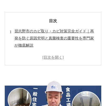
目次
習志野市のカビ取り・カビ対策完全ガイド｜再
発を防ぐ原因究明と真菌検査の重要性を専門家
が徹底解説
習志野市でカビ被害が増加中？海沿い環境と高
気密住宅が生む見えないリスク
習志野市のカビは壁の中で進行している？見え
ない内部カビの危険性
習志野市でカビが何度も再発する理由とは？本
当の原因を突き止める重要性
習志野市でカビが心配なら真菌検査を｜見えな
いカビ菌を“数値”で確認する重要性