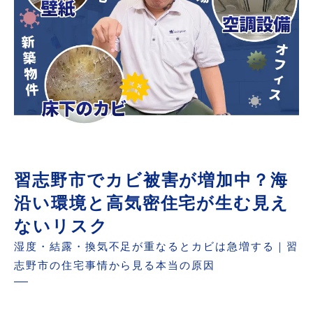
習志野市のカビ対策は“調査力”が決め手｜含水
率検査・壁内調査・負圧測定の重要性
習志野市で実際に増えているカビ被害とは？住
宅タイプ別トラブル事例
習志野市でカビが再発する理由はここにある｜
市販のカビ取りと専門調査の決定的な違い
習志野市でこの症状が出たら要注意｜放置する
習志野市でカビ被害が増加中？海
と危険なカビのサインとは
沿い環境と高気密住宅が生む見え
習志野市でカビを根本解決する方法｜除去より
ないリスク
も大切な“原因改善”という考え方
湿度・結露・換気不足が重なるとカビは急増する｜習
習志野市で深刻なカビ問題にお悩みなら｜再発
志野市の住宅事情から見る本当の原因
を繰り返す前に専門相談を