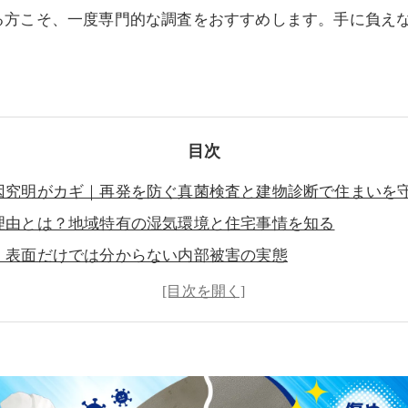
る方こそ、一度専門的な調査をおすすめします。手に負え
目次
因究明がカギ｜再発を防ぐ真菌検査と建物診断で住まいを
理由とは？地域特有の湿気環境と住宅事情を知る
｜表面だけでは分からない内部被害の実態
か？目に見えないリスクを“数値”で把握する重要性
見落とされがちな空気バランスの問題
善”をしなければ再発する本当の理由
してはいけない室内環境リスク