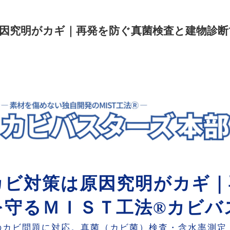
因究明がカギ｜再発を防ぐ真菌検査と建物診断
カビ対策は原因究明がカギ｜
を守るＭＩＳＴ工法®カビバ
のカビ問題に対応。真菌（カビ菌）検査・含水率測定