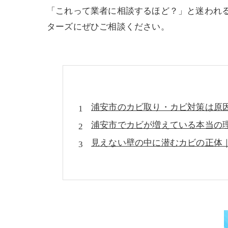
「これって業者に相談するほど？」と迷われ
ターズにぜひご相談ください。
浦安市のカビ取り・カビ対策は原
浦安市でカビが増えている本当の
見えない壁の中に潜むカビの正体
真菌（カビ菌）検査がなぜ必要なの
室内の“負圧”がカビを呼び込む？
なぜカビは繰り返すのか？“原因改
カビは健康にも影響する？見過ご