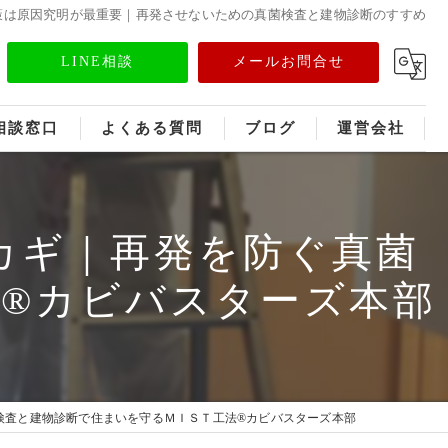
策は原因究明が最重要｜再発させないための真菌検査と建物診断のすすめ
LINE相談
メールお問合せ
相談窓口
よくある質問
ブログ
運営会社
フランチャイズ募集
カギ｜再発を防ぐ真菌
メディア情報
®カビバスターズ本部
検査と建物診断で住まいを守るＭＩＳＴ工法®カビバスターズ本部