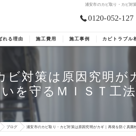
浦安市のカビ取り・カビ対
0120-052-127
ばれる理由
施工費用
施工事例
カビトラブル
依頼の流れ
お客様の声
カビ対策は原因究明が
まいを守るＭＩＳＴ工法
ブログ
浦安市のカビ取り・カビ対策は原因究明がカギ｜再発を防ぐ真菌