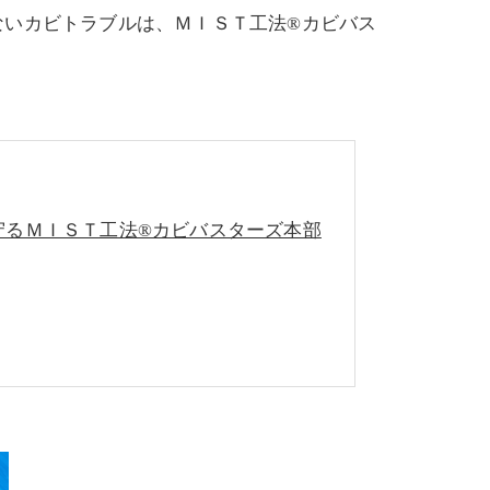
ないカビトラブルは、ＭＩＳＴ工法®カビバス
守るＭＩＳＴ工法®カビバスターズ本部