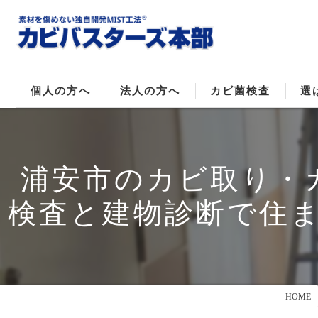
個人の方へ
法人の方へ
カビ菌検査
選
戸建てのカビ取り
販売住宅のカビ取り
カビ菌種類
ご
浦安市のカビ取り・
マンションのカビ取り
倉庫･工場のカビ取り
検査と建物診断で住
店舗のカビ取り
介護施設のカビ取り
レジャー施設のカビ取り
HOME
大浴場･ホテルのカビ取り