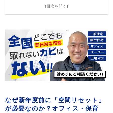
なぜ新年度前に「空間リセット」が必要なの
か？オフィス・保育園・病院で今すぐ見直すべ
きカビリスク
原因を突き止めなければ再発する？現代建築に
潜むカビ発生の本当の理由
法人施設が選ぶべきカビ対策とは？休業日・夜
間対応で業務を止めない「空間リセット」の考
え方
見た目だけでは判断できない？真菌（カビ菌）
検査で“空気の安全性”を数値化する重要性
カビが発生する本当の原因とは？再発を防ぐた
めに知っておくべき3つのポイント
新年度を安心して迎えるために｜法人様が今す
なぜ新年度前に「空間リセット」
ぐ行うべきカビ対策チェックリスト
が必要なのか？オフィス・保育