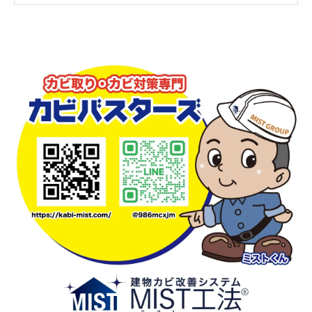
とは？
関西4社連携だからできる迅速対応と安心サポー
ト
カビを放置すると住宅と健康にどんな影響があ
るの？
関西のカビ問題はＭＩＳＴ工法®カビバスター
ズへご相談ください
カビを防ぐために普段からできる住まいの湿気
対策
「どこへ相談したらいいかわからない…」そん
な時こそＭＩＳＴ工法®カビバスターズへ