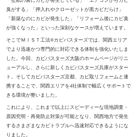
「壁紙の裏にカビが発生している」「エアコンからカビ
臭がする」「押入れやクローゼットが黒カビだらけ」
「新築なのにカビが発生した」「リフォーム後にカビ臭
が強くなった」といった深刻なケースが増えています。
そこでＭＩＳＴ工法®カビバスターズでは、関西エリア
でより迅速かつ専門的に対応できる体制を強化いたしま
した。今回、
カビバスターズ大阪
のホームページがリニ
ューアルし、さらに新しく
カビバスターズ兵庫
がスター
ト。そして
カビバスターズ京都
、
カビ取リフォーム
と連
携することで、関西エリアを4社体制で幅広くサポートで
きる環境が整いました。
これにより、これまで以上にスピーディーな現地調査・
原因究明・再発防止対策が可能となり、関西地方で発生
するさまざまなカビトラブルへ迅速対応できるようにな
りました。