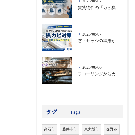
2026/08/07
賃貸物件の「カビ臭い部屋」で空室率が高まる！原状回復コストを抑える不動産向けカビ対策
2026/08/07
窓・サッシの結露が原因で起こる黒カビ対策｜再発を防ぐ正しい予防方法
2026/08/06
フローリングからカビ臭がする？床下に潜む黒カビの恐怖と建材劣化を防ぐ床下除カビ施工｜原因調査から再発防止まで徹底解説
タグ
Tags
高石市
藤井寺市
東大阪市
交野市