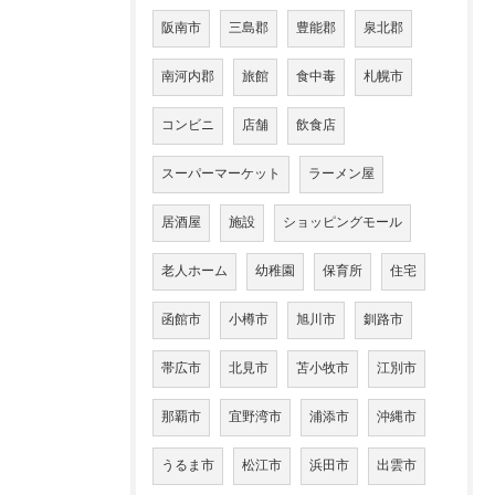
阪南市
三島郡
豊能郡
泉北郡
南河内郡
旅館
食中毒
札幌市
コンビニ
店舗
飲食店
スーパーマーケット
ラーメン屋
居酒屋
施設
ショッピングモール
老人ホーム
幼稚園
保育所
住宅
函館市
小樽市
旭川市
釧路市
帯広市
北見市
苫小牧市
江別市
那覇市
宜野湾市
浦添市
沖縄市
うるま市
松江市
浜田市
出雲市