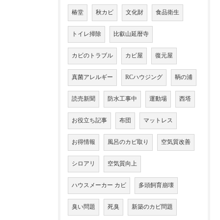
椿堂
秋カビ
文化財
食品衛生
トイレ掃除
比叡山延暦寺
カビのトラブル
カビ屋
復元屋
真菌アレルギー
RCハウジング
鞆の浦
読売新聞
防水工事中
運動場
西塔
お役立ち記事
布団
マットレス
お得情報
風呂のカビ取り
空気質改善
シロアリ
空気質向上
ハウスメーカー カビ
多頭飼育崩壊
臭い問題
死臭
新築のカビ問題