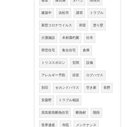
寝室
換気扇
タバコ
喫煙所
建築中
浜松市
講習
トラブル
新型コロナウイルス
和室
塗り壁
介護施設
木材腐朽菌
社寺
県営住宅
集合住宅
倉庫
トリコスポロン
玄関
設備
アレルギー予防
浴室
ログハウス
別荘
セカンドハウス
空き家
長野
安曇野
トラブル相談
高気密高断熱住宅
断熱材
階段
世界遺産
寺院
メンテナンス