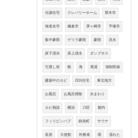
分譲住宅
クレバリーホーム
厚木市
海老名市
鎌倉市
茅ヶ崎市
平塚市
集中豪雨
ゲリラ豪雨
豪雨
洪水
床下浸水
床上浸水
ダンプネス
引渡し前
船
海
尾道
強制乾燥
建築中のカビ
ZEH住宅
東北地方
お風呂
お風呂掃除
水まわり
カビ相談
横浜
23区
都内
フィリピンパブ
錦糸町
サウナ
皇居
大使館
外務省
雨
濡れた