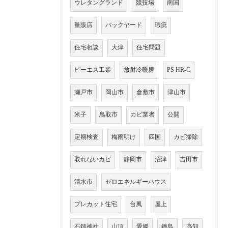
ウレタングランド
競技場
南国
量販店
バックヤード
瑕疵
住宅相談
大津
住宅問題
ピーエス工業
放射冷暖房
PS HR-C
瀬戸市
岡山市
倉敷市
津山市
米子
鳥取市
カビ業者
公開
定期検査
梅雨明け
四国
カビ掃除
取れないカビ
静岡市
沼津
吉田市
清水市
ゼロエネルギーハウス
プレカット住宅
台風
屋上
石鎚神社
山頂
愛媛
徳島
高知