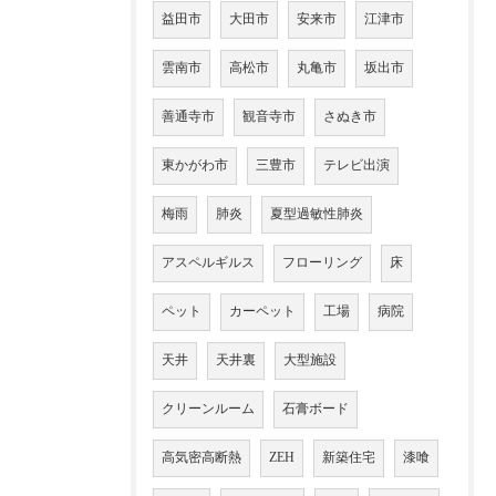
益田市
大田市
安来市
江津市
雲南市
高松市
丸亀市
坂出市
善通寺市
観音寺市
さぬき市
東かがわ市
三豊市
テレビ出演
梅雨
肺炎
夏型過敏性肺炎
アスペルギルス
フローリング
床
ペット
カーペット
工場
病院
天井
天井裏
大型施設
クリーンルーム
石膏ボード
高気密高断熱
ZEH
新築住宅
漆喰