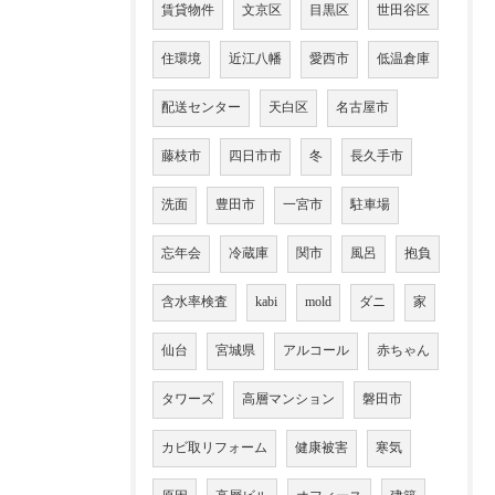
賃貸物件
文京区
目黒区
世田谷区
住環境
近江八幡
愛西市
低温倉庫
配送センター
天白区
名古屋市
藤枝市
四日市市
冬
長久手市
洗面
豊田市
一宮市
駐車場
忘年会
冷蔵庫
関市
風呂
抱負
含水率検査
kabi
mold
ダニ
家
仙台
宮城県
アルコール
赤ちゃん
タワーズ
高層マンション
磐田市
カビ取リフォーム
健康被害
寒気