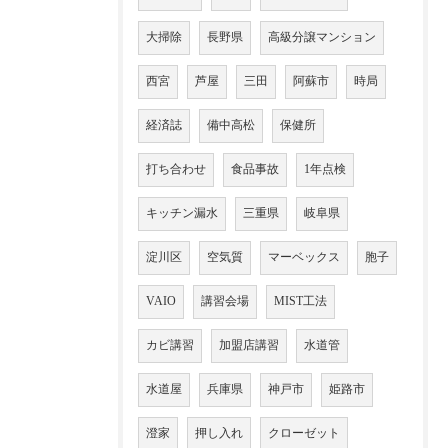
大掃除
長野県
高級分譲マンション
西宮
芦屋
三田
阿蘇市
時局
経済誌
備中高松
保健所
打ち合わせ
食品事故
1年点検
キッチン漏水
三重県
岐阜県
淀川区
空気質
マーベックス
胞子
VAIO
講習会場
MIST工法
カビ講習
加盟店講習
水道管
水道屋
兵庫県
神戸市
姫路市
澄家
押し入れ
クローゼット