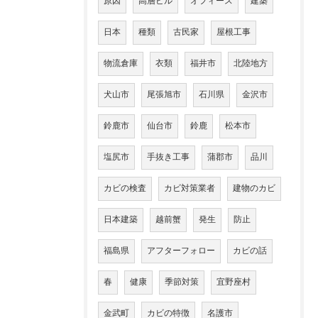
原因
高層ビル
オフィース
建築
日本
種類
古民家
屋根工事
物流倉庫
衣類
福井市
北陸地方
犬山市
尾張旭市
石川県
金沢市
鈴鹿市
仙台市
鈴鹿
松本市
塩尻市
手抜き工事
蒲郡市
品川
カビの検査
カビ対策業者
建物のカビ
日本建築
越前蟹
発生
防止
福島県
アフターフォロー
カビの話
春
健康
季節対策
宜野座村
金武町
カビの特徴
名護市