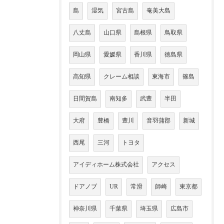
島
湿気
宮古島
奄美大島
八丈島
山口県
島根県
鳥取県
岡山県
愛媛県
香川県
徳島県
高知県
クレーム相談
東海市
篠島
日間賀島
南知多
武豊
半田
大府
豊橋
豊川
音羽蒲郡
新城
西尾
三河
トヨタ
アイディホーム株式会社
アクセス
ドアノブ
UR
常滑
師崎
東京都
神奈川県
千葉県
埼玉県
広島市