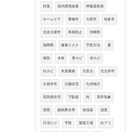
対策
室内環境改善
呼吸器疾患
ホームケア
豊橋市
大府市
知多市
北名古屋市
再発防止
沖縄県
福岡県
健康リスク
予防方法
夏
換気
木材
青カビ
赤カビ
白カビ
木造建築
注意点
北九州市
久留米市
欠陥住宅
九州地方
高気密住宅
下駄箱
柱
異常気象
雷雨
線状降水帯
加湿器
湿度
日当たり
予防
製造工場
白アリ