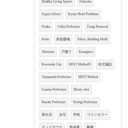
Healthy Living Spaces
Fukuoka
Expert Advice
Kyoto Mold Problems
Osaka
Chiba Prefecture
Fungi Removal
Kobe
斜面建物
Tokyo, Building Mold
Shizuoka
戸建て
Kanagawa
Kawasaki City
MIST Method®
幼児施設
Yamanashi Prefecture
MIST Method
Gunma Prefecture
Musty odor
Ibaraki Prefecture
Tochigi Prefecture
新生活
自宅
学校
ワインセラー
テントサウナ
熟成庫
酪農