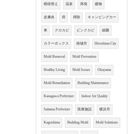
模様替え
温泉
再発
建物
皮膚炎
癌
掃除
キャンピングカー
車
クロカビ
ピンクカビ
細菌
カラーボックス
南城市
Hiroshima City
Mold Removal
Mold Prevention
Healthy Living
Mold Issues
Okayama
Mold Remediation
Building Maintenance
Kanagawa Prefecture
Indoor Air Quality
Saitama Prefecture
医療施設
横浜市
Kagoshima
Building Mold
Mold Solutions