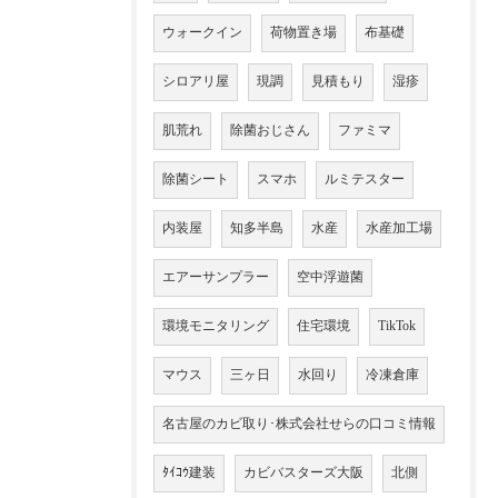
ウォークイン
荷物置き場
布基礎
シロアリ屋
現調
見積もり
湿疹
肌荒れ
除菌おじさん
ファミマ
除菌シート
スマホ
ルミテスター
内装屋
知多半島
水産
水産加工場
エアーサンプラー
空中浮遊菌
環境モニタリング
住宅環境
TikTok
マウス
三ヶ日
水回り
冷凍倉庫
名古屋のカビ取り･株式会社せらの口コミ情報
ﾀｲｺｳ建装
カビバスターズ大阪
北側