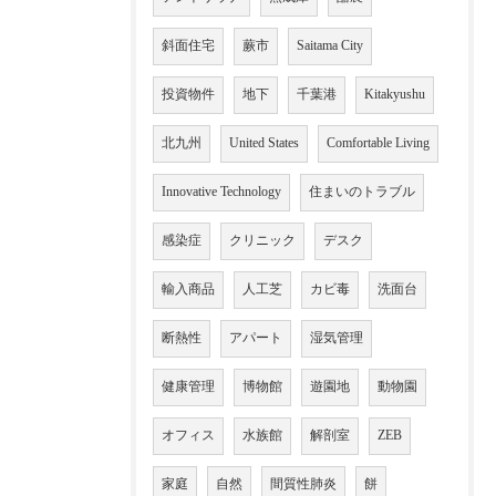
斜面住宅
蕨市
Saitama City
投資物件
地下
千葉港
Kitakyushu
北九州
United States
Comfortable Living
Innovative Technology
住まいのトラブル
感染症
クリニック
デスク
輸入商品
人工芝
カビ毒
洗面台
断熱性
アパート
湿気管理
健康管理
博物館
遊園地
動物園
オフィス
水族館
解剖室
ZEB
家庭
自然
間質性肺炎
餅