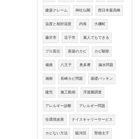
建築クレーム
神社仏閣
西日本最高峰
温度と相対湿度
内海
大磯町
藤沢市
逗子市
素人でもできる
プロ直伝
新築のカビ
カビ駆除
備後
八王子
奥多摩
漏水問題
湘南
長崎カビ問題
基礎パッキン
建売
施工動画
浮遊菌調査
アレルギー診断
アレルギー問題
住環境改善
ナイスキャリーサービス
カビない方法
駿河区
聖徳太子