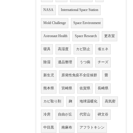
NASA
International Space Station
Mold Challenge
Space Environment
Astronaut Health
Space Research
更衣室
寝具
高湿度
カビ防止
省エネ
除湿
遺品整理
うつ病
チーズ
新生児
原発性免疫不全症候群
畳
熊本県
宮崎県
佐賀県
長崎県
カビ取り剤
麹
地球温暖化
高気密
冷房
自由が丘
代官山
碑文谷
中目黒
南麻布
アフラトキシン