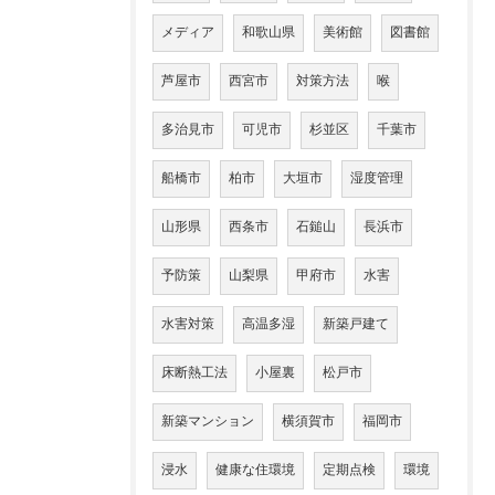
メディア
和歌山県
美術館
図書館
芦屋市
西宮市
対策方法
喉
多治見市
可児市
杉並区
千葉市
船橋市
柏市
大垣市
湿度管理
山形県
西条市
石鎚山
長浜市
予防策
山梨県
甲府市
水害
水害対策
高温多湿
新築戸建て
床断熱工法
小屋裏
松戸市
新築マンション
横須賀市
福岡市
浸水
健康な住環境
定期点検
環境