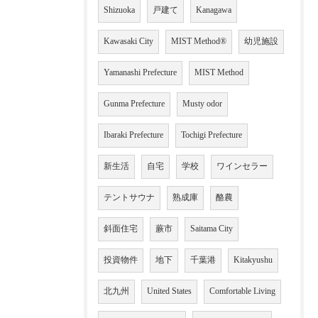
Shizuoka
戸建て
Kanagawa
Kawasaki City
MIST Method®
幼児施設
Yamanashi Prefecture
MIST Method
Gunma Prefecture
Musty odor
Ibaraki Prefecture
Tochigi Prefecture
新生活
自宅
学校
ワインセラー
テントサウナ
熟成庫
酪農
斜面住宅
蕨市
Saitama City
投資物件
地下
千葉港
Kitakyushu
北九州
United States
Comfortable Living