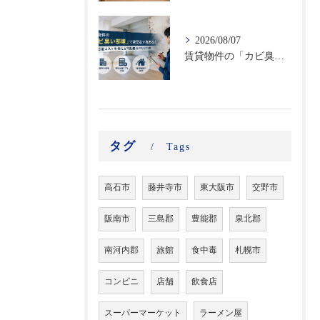
2026/08/07
賃貸物件の「カビ臭い部屋」で空室率が高まる！原状回復コストを抑える不動産向けカビ対策
タグ
Tags
高石市
藤井寺市
東大阪市
交野市
阪南市
三島郡
豊能郡
泉北郡
南河内郡
旅館
食中毒
札幌市
コンビニ
店舗
飲食店
スーパーマーケット
ラーメン屋