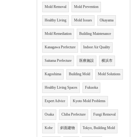
Mold Removal
Mold Prevention
Healthy Living
Mold Issues
Okayama
Mold Remediation
Building Maintenance
Kanagawa Prefecture
Indoor Air Quality
Saitama Prefecture
医療施設
横浜市
Kagoshima
Building Mold
Mold Solutions
Healthy Living Spaces
Fukuoka
Expert Advice
Kyoto Mold Problems
Osaka
Chiba Prefecture
Fungi Removal
Kobe
斜面建物
Tokyo, Building Mold