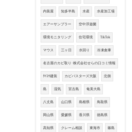
内装屋
知多半島
水産
水産加工場
エアーサンプラー
空中浮遊菌
環境モニタリング
住宅環境
TikTok
マウス
三ヶ日
水回り
冷凍倉庫
名古屋のカビ取り･株式会社せらの口コミ情報
ﾀｲｺｳ建装
カビバスターズ大阪
北側
島
湿気
宮古島
奄美大島
八丈島
山口県
島根県
鳥取県
岡山県
愛媛県
香川県
徳島県
高知県
クレーム相談
東海市
篠島