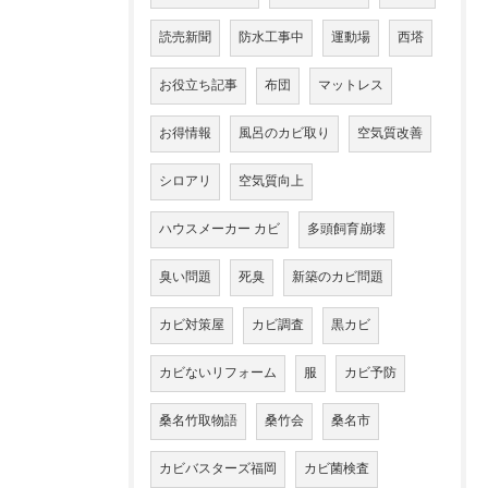
読売新聞
防水工事中
運動場
西塔
お役立ち記事
布団
マットレス
お得情報
風呂のカビ取り
空気質改善
シロアリ
空気質向上
ハウスメーカー カビ
多頭飼育崩壊
臭い問題
死臭
新築のカビ問題
カビ対策屋
カビ調査
黒カビ
カビないリフォーム
服
カビ予防
桑名竹取物語
桑竹会
桑名市
カビバスターズ福岡
カビ菌検査