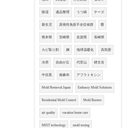
除湿
遺品整理
うつ病
チーズ
新生児
原発性免疫不全症候群
畳
熊本県
宮崎県
佐賀県
長崎県
カビ取り剤
麹
地球温暖化
高気密
冷房
自由が丘
代官山
碑文谷
中目黒
南麻布
アフラトキシン
Mold Removal Japan
Embassy Mold Solutions
Residential Mold Control
Mold Busters
air quality
vacation home care
MIST technology
mold testing