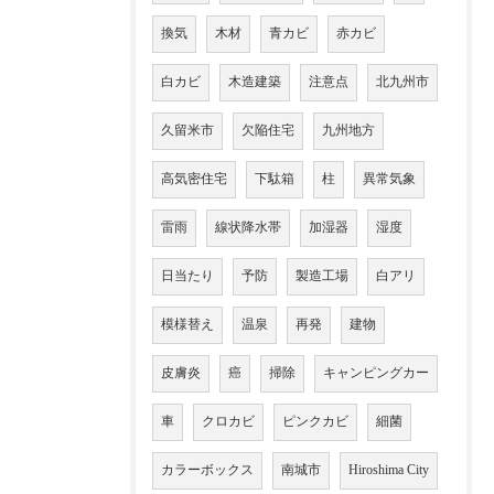
換気
木材
青カビ
赤カビ
白カビ
木造建築
注意点
北九州市
久留米市
欠陥住宅
九州地方
高気密住宅
下駄箱
柱
異常気象
雷雨
線状降水帯
加湿器
湿度
日当たり
予防
製造工場
白アリ
模様替え
温泉
再発
建物
皮膚炎
癌
掃除
キャンピングカー
車
クロカビ
ピンクカビ
細菌
カラーボックス
南城市
Hiroshima City