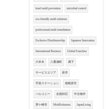
hotel mold prevention
microbial control
eco-friendly mold solutions
professional mold remediation
Exclusive Distributorship
Japanese Innovation
International Business
Global Franchise
六本木
八重瀬町
廊下
サービスエリア
萩市
宇宙ステーション
相模原市
バルコニー
全国対応
中古物件
茅ケ崎市
MoldSolutions
JapanLiving