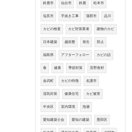
鈴鹿市
仙台市
鈴鹿
松本市
塩尻市
手抜き工事
蒲郡市
品川
カビの検査
カビ対策業者
建物のカビ
日本建築
越前蟹
発生
防止
福島県
アフターフォロー
カビの話
春
健康
季節対策
宜野座村
金武町
カビの特徴
名護市
湿気対策
健康住宅
カビ被害
中央区
室内環境
泡瀬
愛知建築士会
愛知の建築
墨田区