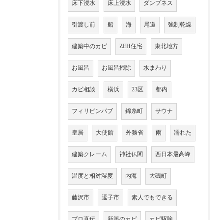
床下浸水
床上浸水
ダンプネス
引渡し前
船
海
尾道
強制乾燥
建築中のカビ
ZEH住宅
東北地方
お風呂
お風呂掃除
水まわり
カビ相談
横浜
23区
都内
フィリピンパブ
錦糸町
サウナ
皇居
大使館
外務省
雨
濡れた
建築クレーム
神社仏閣
西日本最高峰
温度と相対湿度
内海
大磯町
藤沢市
逗子市
素人でもできる
プロ直伝
新築のカビ
カビ駆除