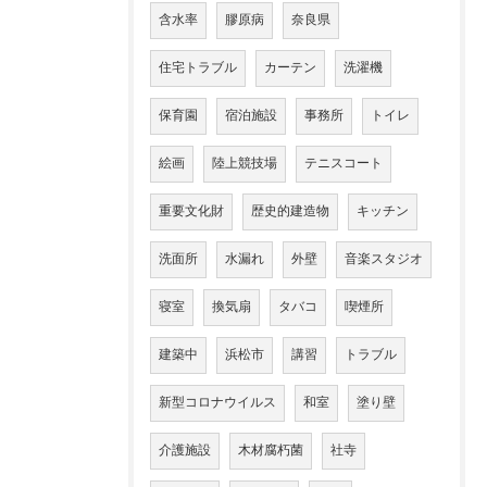
含水率
膠原病
奈良県
住宅トラブル
カーテン
洗濯機
保育園
宿泊施設
事務所
トイレ
絵画
陸上競技場
テニスコート
重要文化財
歴史的建造物
キッチン
洗面所
水漏れ
外壁
音楽スタジオ
寝室
換気扇
タバコ
喫煙所
建築中
浜松市
講習
トラブル
新型コロナウイルス
和室
塗り壁
介護施設
木材腐朽菌
社寺