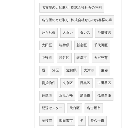
名古屋のカビ取り･株式会社せらの評判
名古屋のカビ取り･株式会社せらのお客様の声
たらち根
大食い
タンス
台風被害
大田区
福井県
新宿区
千代田区
中野市
渋谷区
岐阜市
カビ発育
塀
港区
滋賀県
大津市
麻布
賃貸物件
文京区
目黒区
世田谷区
住環境
近江八幡
愛西市
低温倉庫
配送センター
天白区
名古屋市
藤枝市
四日市市
冬
長久手市