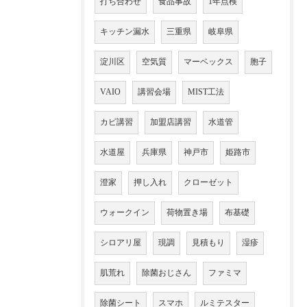
打ち合わせ
食品事故
1年点検
キッチン漏水
三重県
岐阜県
淀川区
空気質
マーベックス
胞子
VAIO
講習会場
MIST工法
カビ講習
加盟店講習
水道管
水道屋
兵庫県
神戸市
姫路市
澄家
押し入れ
クローゼット
ウォークイン
荷物置き場
布基礎
シロアリ屋
現調
見積もり
湿疹
肌荒れ
除菌おじさん
ファミマ
除菌シート
スマホ
ルミテスター