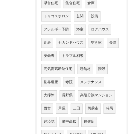
県営住宅
集合住宅
倉庫
トリコスポロン
玄関
設備
アレルギー予防
浴室
ログハウス
別荘
セカンドハウス
空き家
長野
安曇野
トラブル相談
高気密高断熱住宅
断熱材
階段
世界遺産
寺院
メンテナンス
大掃除
長野県
高級分譲マンション
西宮
芦屋
三田
阿蘇市
時局
経済誌
備中高松
保健所