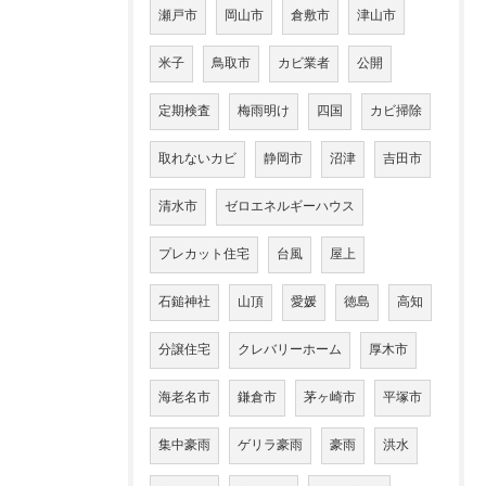
瀬戸市
岡山市
倉敷市
津山市
米子
鳥取市
カビ業者
公開
定期検査
梅雨明け
四国
カビ掃除
取れないカビ
静岡市
沼津
吉田市
清水市
ゼロエネルギーハウス
プレカット住宅
台風
屋上
石鎚神社
山頂
愛媛
徳島
高知
分譲住宅
クレバリーホーム
厚木市
海老名市
鎌倉市
茅ヶ崎市
平塚市
集中豪雨
ゲリラ豪雨
豪雨
洪水