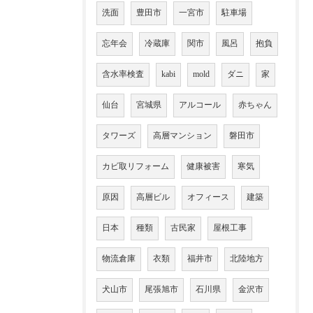
洗面
豊田市
一宮市
駐車場
忘年会
冷蔵庫
関市
風呂
抱負
含水率検査
kabi
mold
ダニ
家
仙台
宮城県
アルコール
赤ちゃん
タワーズ
高層マンション
磐田市
カビ取リフォーム
健康被害
寒気
原因
高層ビル
オフィース
建築
日本
種類
古民家
屋根工事
物流倉庫
衣類
福井市
北陸地方
犬山市
尾張旭市
石川県
金沢市