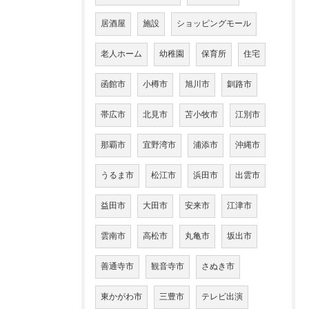
居酒屋
施設
ショッピングモール
老人ホーム
幼稚園
保育所
住宅
函館市
小樽市
旭川市
釧路市
帯広市
北見市
苫小牧市
江別市
那覇市
宜野湾市
浦添市
沖縄市
うるま市
松江市
浜田市
出雲市
益田市
大田市
安来市
江津市
雲南市
高松市
丸亀市
坂出市
善通寺市
観音寺市
さぬき市
東かがわ市
三豊市
テレビ出演