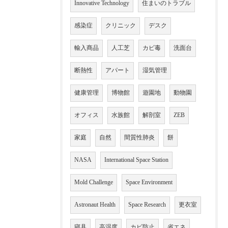
Innovative Technology
住まいのトラブル
感染症
クリニック
デスク
輸入商品
人工芝
カビ毒
洗面台
断熱性
アパート
湿気管理
健康管理
博物館
遊園地
動物園
オフィス
水族館
解剖室
ZEB
家庭
自然
間質性肺炎
餅
NASA
International Space Station
Mold Challenge
Space Environment
Astronaut Health
Space Research
更衣室
寝具
高湿度
カビ防止
省エネ