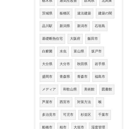
栃木県
通気性改善
群馬県
北関東
茨城県
板橋区
違法建築
建築の闇
品川駅
新潟県
新潟市
石垣島
基礎断熱住宅
大阪府
飯田市
白癬菌
水虫
富山県
坂戸市
大分県
大分市
秋田県
岩手県
盛岡市
青森県
青森市
福島市
メディア
和歌山県
美術館
図書館
芦屋市
西宮市
対策方法
喉
多治見市
可児市
杉並区
千葉市
船橋市
柏市
大垣市
湿度管理