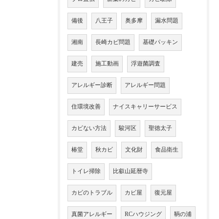
備後
八王子
奥多摩
漏水問題
湘南
長崎カビ問題
基礎パッキン
建売
施工動画
浮遊菌調査
アレルギー診断
アレルギー問題
住環境改善
ナイスキャリーサービス
カビない方法
駿河区
聖徳太子
椿堂
秋カビ
文化財
食品衛生
トイレ掃除
比叡山延暦寺
カビのトラブル
カビ屋
復元屋
真菌アレルギー
RCハウジング
鞆の浦