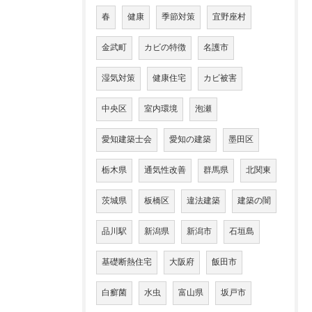
春
健康
季節対策
宜野座村
金武町
カビの特徴
名護市
湿気対策
健康住宅
カビ被害
中央区
室内環境
泡瀬
愛知建築士会
愛知の建築
墨田区
栃木県
通気性改善
群馬県
北関東
茨城県
板橋区
違法建築
建築の闇
品川駅
新潟県
新潟市
石垣島
基礎断熱住宅
大阪府
飯田市
白癬菌
水虫
富山県
坂戸市