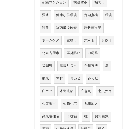
新築マンション
横須賀市
福岡市
浸水
健康な住環境
定期点検
環境
対策
室内環境改善
呼吸器疾患
ホームケア
豊橋市
大府市
知多市
北名古屋市
再発防止
沖縄県
福岡県
健康リスク
予防方法
夏
換気
木材
青カビ
赤カビ
白カビ
木造建築
注意点
北九州市
久留米市
欠陥住宅
九州地方
高気密住宅
下駄箱
柱
異常気象