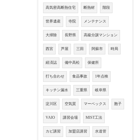
高気密高断熱住宅
断熱材
階段
世界遺産
寺院
メンテナンス
大掃除
長野県
高級分譲マンション
西宮
芦屋
三田
阿蘇市
時局
経済誌
備中高松
保健所
打ち合わせ
食品事故
1年点検
キッチン漏水
三重県
岐阜県
淀川区
空気質
マーベックス
胞子
VAIO
講習会場
MIST工法
カビ講習
加盟店講習
水道管