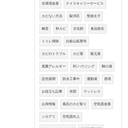
住環境改善
ナイスキャリーサービス
カビない方法
駿河区
聖徳太子
椿堂
秋カビ
文化財
食品衛生
トイレ掃除
比叡山延暦寺
カビのトラブル
カビ屋
復元屋
真菌アレルギー
RCハウジング
鞆の浦
読売新聞
防水工事中
運動場
西塔
お役立ち記事
布団
マットレス
お得情報
風呂のカビ取り
空気質改善
シロアリ
空気質向上