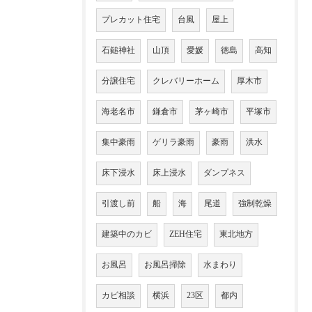
プレカット住宅
台風
屋上
石鎚神社
山頂
愛媛
徳島
高知
分譲住宅
クレバリーホーム
厚木市
海老名市
鎌倉市
茅ヶ崎市
平塚市
集中豪雨
ゲリラ豪雨
豪雨
洪水
床下浸水
床上浸水
ダンプネス
引渡し前
船
海
尾道
強制乾燥
建築中のカビ
ZEH住宅
東北地方
お風呂
お風呂掃除
水まわり
カビ相談
横浜
23区
都内