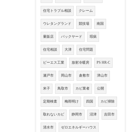
住宅トラブル相談
クレーム
ウレタングランド
競技場
南国
量販店
バックヤード
瑕疵
住宅相談
大津
住宅問題
ピーエス工業
放射冷暖房
PS HR-C
瀬戸市
岡山市
倉敷市
津山市
米子
鳥取市
カビ業者
公開
定期検査
梅雨明け
四国
カビ掃除
取れないカビ
静岡市
沼津
吉田市
清水市
ゼロエネルギーハウス