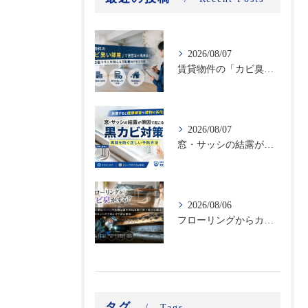
2026/08/07
賃貸物件の「カビ臭い部屋」で空室率が高まる！原状回復コストを抑える不動産向けカビ対策
2026/08/07
窓・サッシの結露が原因で起こる黒カビ対策｜再発を防ぐ正しい予防方法
2026/08/06
フローリングからカビ臭がする？床下に潜む黒カビの恐怖と建材劣化を防ぐ床下除カビ施工｜原因調査から再発防止まで徹底解説
タグ
Tags