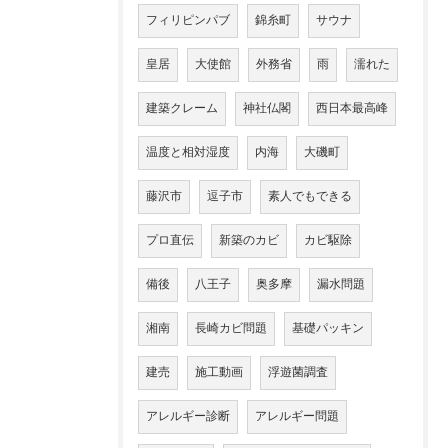
フィリピンパブ
錦糸町
サウナ
皇居
大使館
外務省
雨
濡れた
建築クレーム
神社仏閣
西日本最高峰
温度と相対湿度
内海
大磯町
藤沢市
逗子市
素人でもできる
プロ直伝
新築のカビ
カビ駆除
備後
八王子
奥多摩
漏水問題
湘南
長崎カビ問題
基礎パッキン
建売
施工動画
浮遊菌調査
アレルギー診断
アレルギー問題