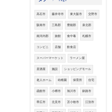
高石市
藤井寺市
東大阪市
交野市
阪南市
三島郡
豊能郡
泉北郡
南河内郡
旅館
食中毒
札幌市
コンビニ
店舗
飲食店
スーパーマーケット
ラーメン屋
居酒屋
施設
ショッピングモール
老人ホーム
幼稚園
保育所
住宅
函館市
小樽市
旭川市
釧路市
帯広市
北見市
苫小牧市
江別市