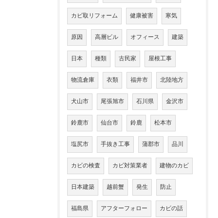
カビ取リフォーム
健康被害
寒気
原因
高層ビル
オフィース
建築
日本
種類
古民家
屋根工事
物流倉庫
衣類
福井市
北陸地方
犬山市
尾張旭市
石川県
金沢市
鈴鹿市
仙台市
鈴鹿
松本市
塩尻市
手抜き工事
蒲郡市
品川
カビの検査
カビ対策業者
建物のカビ
日本建築
越前蟹
発生
防止
福島県
アフターフォロー
カビの話