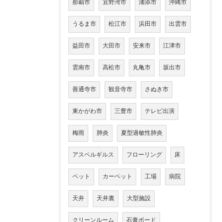
那覇市
宜野湾市
浦添市
沖縄市
うるま市
松江市
浜田市
出雲市
益田市
大田市
安来市
江津市
雲南市
高松市
丸亀市
坂出市
善通寺市
観音寺市
さぬき市
東かがわ市
三豊市
テレビ出演
梅雨
肺炎
夏型過敏性肺炎
アスペルギルス
フローリング
床
ペット
カーペット
工場
病院
天井
天井裏
大型施設
クリーンルーム
石膏ボード