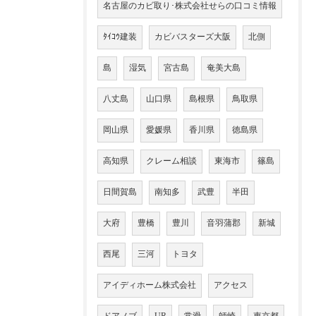
名古屋のカビ取り･株式会社せらの口コミ情報
ﾀｲｺｳ建装
カビバスターズ大阪
北側
島
湿気
宮古島
奄美大島
八丈島
山口県
島根県
鳥取県
岡山県
愛媛県
香川県
徳島県
高知県
クレーム相談
東海市
篠島
日間賀島
南知多
武豊
半田
大府
豊橋
豊川
音羽蒲郡
新城
西尾
三河
トヨタ
アイディホーム株式会社
アクセス