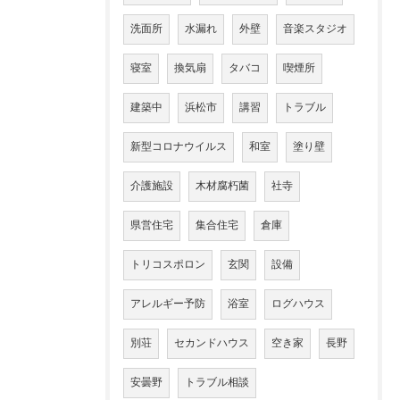
洗面所
水漏れ
外壁
音楽スタジオ
寝室
換気扇
タバコ
喫煙所
建築中
浜松市
講習
トラブル
新型コロナウイルス
和室
塗り壁
介護施設
木材腐朽菌
社寺
県営住宅
集合住宅
倉庫
トリコスポロン
玄関
設備
アレルギー予防
浴室
ログハウス
別荘
セカンドハウス
空き家
長野
安曇野
トラブル相談