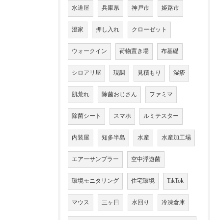
水道屋
兵庫県
神戸市
姫路市
澄家
押し入れ
クローゼット
ウォークイン
荷物置き場
布基礎
シロアリ屋
現調
見積もり
湿疹
肌荒れ
除菌おじさん
ファミマ
除菌シート
スマホ
ルミテスター
内装屋
知多半島
水産
水産加工場
エアーサンプラー
空中浮遊菌
環境モニタリング
住宅環境
TikTok
マウス
三ヶ日
水回り
冷凍倉庫