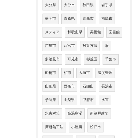
大分県
大分市
秋田県
岩手県
盛岡市
青森県
青森市
福島市
メディア
和歌山県
美術館
図書館
芦屋市
西宮市
対策方法
喉
多治見市
可児市
杉並区
千葉市
船橋市
柏市
大垣市
湿度管理
山形県
西条市
石鎚山
長浜市
予防策
山梨県
甲府市
水害
水害対策
高温多湿
新築戸建て
床断熱工法
小屋裏
松戸市