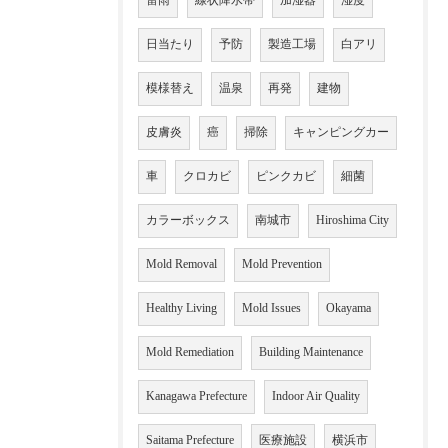
雷雨
線状降水帯
加湿器
湿度
日当たり
予防
製造工場
白アリ
模様替え
温泉
再発
建物
皮膚炎
癌
掃除
キャンピングカー
車
クロカビ
ピンクカビ
細菌
カラーボックス
南城市
Hiroshima City
Mold Removal
Mold Prevention
Healthy Living
Mold Issues
Okayama
Mold Remediation
Building Maintenance
Kanagawa Prefecture
Indoor Air Quality
Saitama Prefecture
医療施設
横浜市