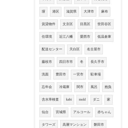
塀
港区
滋賀県
大津市
麻布
賃貸物件
文京区
目黒区
世田谷区
住環境
近江八幡
愛西市
低温倉庫
配送センター
天白区
名古屋市
藤枝市
四日市市
冬
長久手市
洗面
豊田市
一宮市
駐車場
忘年会
冷蔵庫
関市
風呂
抱負
含水率検査
kabi
mold
ダニ
家
仙台
宮城県
アルコール
赤ちゃん
タワーズ
高層マンション
磐田市