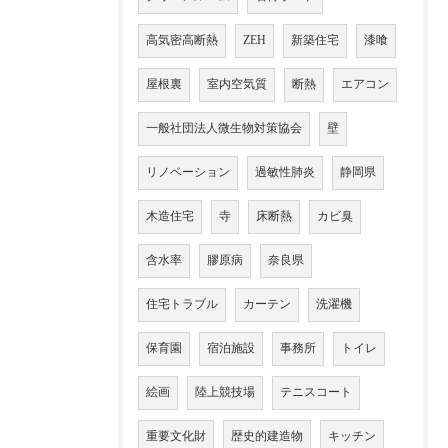
高気密高断熱
ZEH
新築住宅
漆喰
屋根裏
室内空気質
断熱
エアコン
一般社団法人微生物対策協会
壁
リノベーション
過敏性肺炎
静岡県
木造住宅
寺
床断熱
カビ臭
含水率
膠原病
奈良県
住宅トラブル
カーテン
洗濯機
保育園
宿泊施設
事務所
トイレ
絵画
陸上競技場
テニスコート
重要文化財
歴史的建造物
キッチン