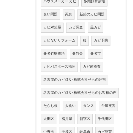
ハウスメーカー カビ
多頭飼育崩壊
臭い問題
死臭
新築のカビ問題
カビ対策屋
カビ調査
黒カビ
カビないリフォーム
服
カビ予防
桑名竹取物語
桑竹会
桑名市
カビバスターズ福岡
カビ菌検査
名古屋のカビ取り･株式会社せらの評判
名古屋のカビ取り･株式会社せらのお客様の声
たらち根
大食い
タンス
台風被害
大田区
福井県
新宿区
千代田区
中野市
渋谷区
岐阜市
カビ発育