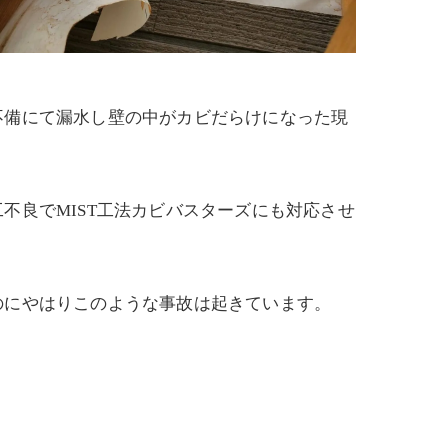
不備にて漏水し壁の中がカビだらけになった現
不良でMIST工法カビバスターズにも対応させ
のにやはりこのような事故は起きています。