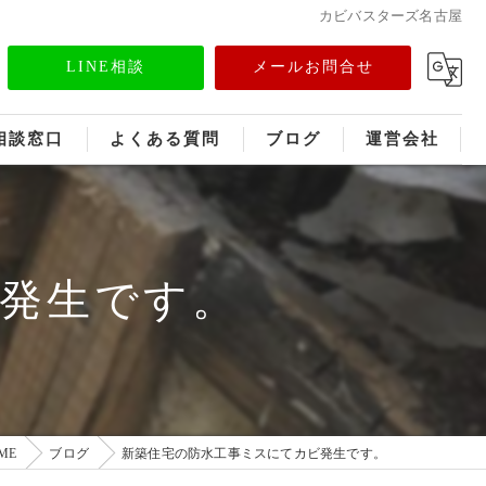
カビバスターズ名古屋
LINE相談
メールお問合せ
相談窓口
よくある質問
ブログ
運営会社
フランチャイズ募集
メディア情報
発生です。
ME
ブログ
新築住宅の防水工事ミスにてカビ発生です。