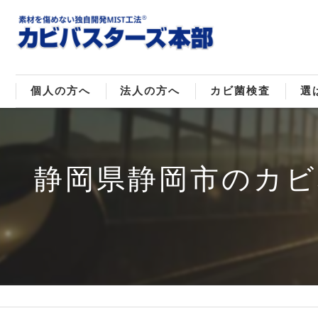
個人の方へ
法人の方へ
カビ菌検査
選
戸建てのカビ取り
販売住宅のカビ取り
カビ菌種類
MI
静岡県静岡市のカ
マンションのカビ取り
倉庫･工場のカビ取り
ご
店舗のカビ取り
介護施設のカビ取り
レジャー施設のカビ取り
大浴場･ホテルのカビ取り