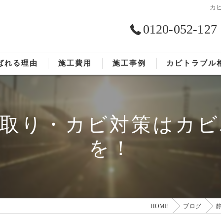
カ
0120-052-127
ばれる理由
施工費用
施工事例
カビトラブル
ST工法®
お客様の声
ビ取り・カビ対策はカビ
依頼の流れ
を！
HOME
ブログ