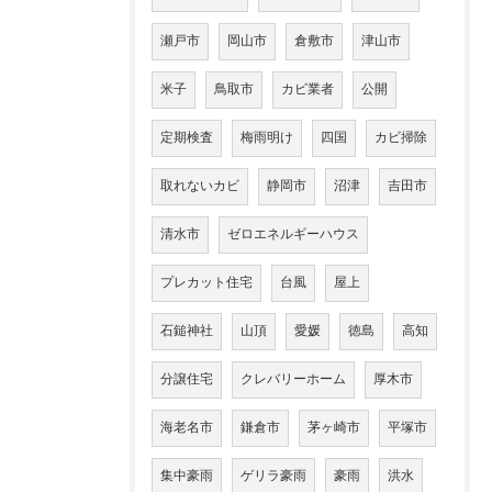
瀬戸市
岡山市
倉敷市
津山市
米子
鳥取市
カビ業者
公開
定期検査
梅雨明け
四国
カビ掃除
取れないカビ
静岡市
沼津
吉田市
清水市
ゼロエネルギーハウス
プレカット住宅
台風
屋上
石鎚神社
山頂
愛媛
徳島
高知
分譲住宅
クレバリーホーム
厚木市
海老名市
鎌倉市
茅ヶ崎市
平塚市
集中豪雨
ゲリラ豪雨
豪雨
洪水