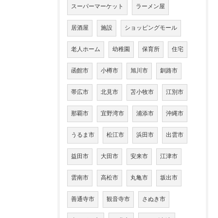
スーパーマーケット
ラーメン屋
居酒屋
施設
ショッピングモール
老人ホーム
幼稚園
保育所
住宅
函館市
小樽市
旭川市
釧路市
帯広市
北見市
苫小牧市
江別市
那覇市
宜野湾市
浦添市
沖縄市
うるま市
松江市
浜田市
出雲市
益田市
大田市
安来市
江津市
雲南市
高松市
丸亀市
坂出市
善通寺市
観音寺市
さぬき市