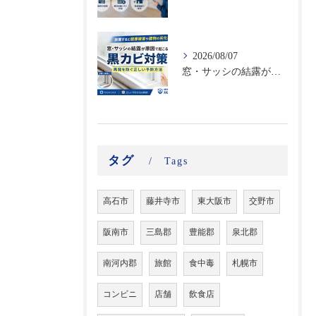
2026/08/07
窓・サッシの結露が原因で起こる黒カビ対策｜再発を防ぐ正しい予防方法
タグ
Tags
高石市
藤井寺市
東大阪市
交野市
阪南市
三島郡
豊能郡
泉北郡
南河内郡
旅館
食中毒
札幌市
コンビニ
店舗
飲食店