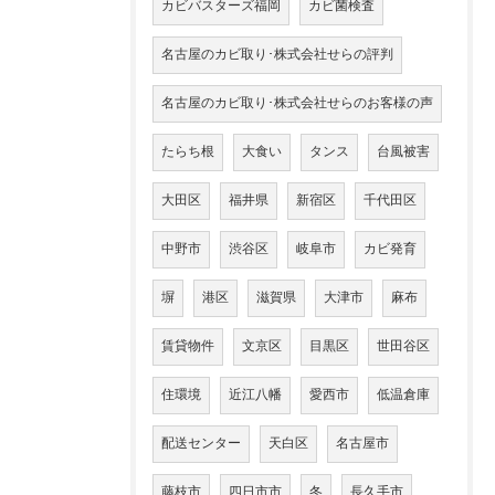
カビバスターズ福岡
カビ菌検査
名古屋のカビ取り･株式会社せらの評判
名古屋のカビ取り･株式会社せらのお客様の声
たらち根
大食い
タンス
台風被害
大田区
福井県
新宿区
千代田区
中野市
渋谷区
岐阜市
カビ発育
塀
港区
滋賀県
大津市
麻布
賃貸物件
文京区
目黒区
世田谷区
住環境
近江八幡
愛西市
低温倉庫
配送センター
天白区
名古屋市
藤枝市
四日市市
冬
長久手市