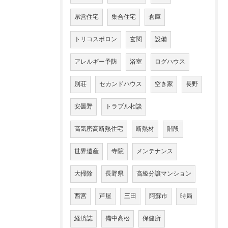
県営住宅
集合住宅
倉庫
トリコスポロン
玄関
設備
アレルギー予防
浴室
ログハウス
別荘
セカンドハウス
空き家
長野
安曇野
トラブル相談
高気密高断熱住宅
断熱材
階段
世界遺産
寺院
メンテナンス
大掃除
長野県
高級分譲マンション
西宮
芦屋
三田
阿蘇市
時局
経済誌
備中高松
保健所