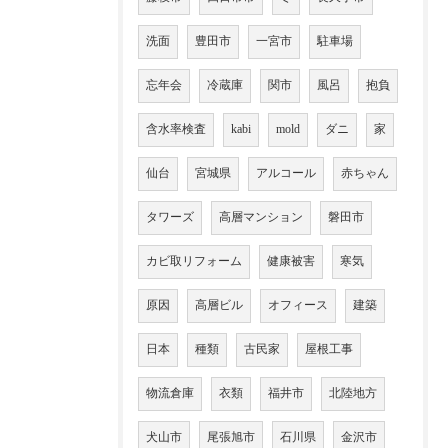
洗面
豊田市
一宮市
駐車場
忘年会
冷蔵庫
関市
風呂
抱負
含水率検査
kabi
mold
ダニ
家
仙台
宮城県
アルコール
赤ちゃん
タワーズ
高層マンション
磐田市
カビ取リフォーム
健康被害
寒気
原因
高層ビル
オフィース
建築
日本
種類
古民家
屋根工事
物流倉庫
衣類
福井市
北陸地方
犬山市
尾張旭市
石川県
金沢市