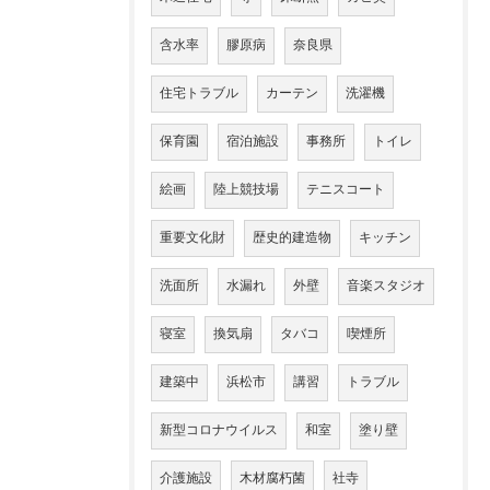
含水率
膠原病
奈良県
住宅トラブル
カーテン
洗濯機
保育園
宿泊施設
事務所
トイレ
絵画
陸上競技場
テニスコート
重要文化財
歴史的建造物
キッチン
洗面所
水漏れ
外壁
音楽スタジオ
寝室
換気扇
タバコ
喫煙所
建築中
浜松市
講習
トラブル
新型コロナウイルス
和室
塗り壁
介護施設
木材腐朽菌
社寺