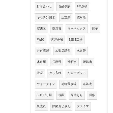
打ち合わせ
食品事故
1年点検
キッチン漏水
三重県
岐阜県
淀川区
空気質
マーベックス
胞子
VAIO
講習会場
MIST工法
カビ講習
加盟店講習
水道管
水道屋
兵庫県
神戸市
姫路市
澄家
押し入れ
クローゼット
ウォークイン
荷物置き場
布基礎
シロアリ屋
現調
見積もり
湿疹
肌荒れ
除菌おじさん
ファミマ