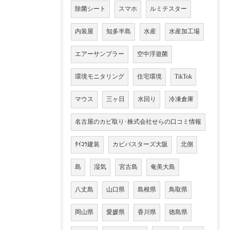
除菌シート
スマホ
ルミテスター
内装屋
知多半島
水産
水産加工場
エアーサンプラー
空中浮遊菌
環境モニタリング
住宅環境
TikTok
マウス
三ヶ日
水回り
冷凍倉庫
名古屋のカビ取り･株式会社せらの口コミ情報
ﾀｲｺｳ建装
カビバスターズ大阪
北側
島
湿気
宮古島
奄美大島
八丈島
山口県
島根県
鳥取県
岡山県
愛媛県
香川県
徳島県