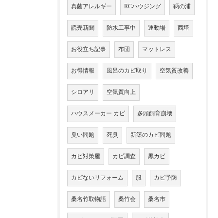
真菌アレルギー
RCハウジング
鞆の浦
読売新聞
防水工事中
運動場
西塔
お役立ち記事
布団
マットレス
お得情報
風呂のカビ取り
空気質改善
シロアリ
空気質向上
ハウスメーカー カビ
多頭飼育崩壊
臭い問題
死臭
新築のカビ問題
カビ対策屋
カビ調査
黒カビ
カビないリフォーム
服
カビ予防
桑名竹取物語
桑竹会
桑名市