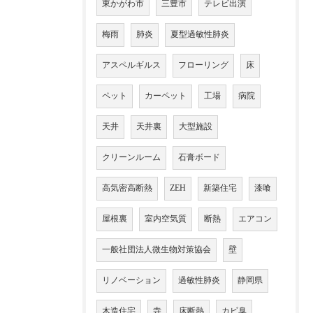
東かがわ市
三豊市
テレビ出演
梅雨
肺炎
夏型過敏性肺炎
アスペルギルス
フローリング
床
ペット
カーペット
工場
病院
天井
天井裏
大型施設
クリーンルーム
石膏ボード
高気密高断熱
ZEH
新築住宅
漆喰
屋根裏
室内空気質
断熱
エアコン
一般社団法人微生物対策協会
壁
リノベーション
過敏性肺炎
静岡県
木造住宅
寺
床断熱
カビ臭