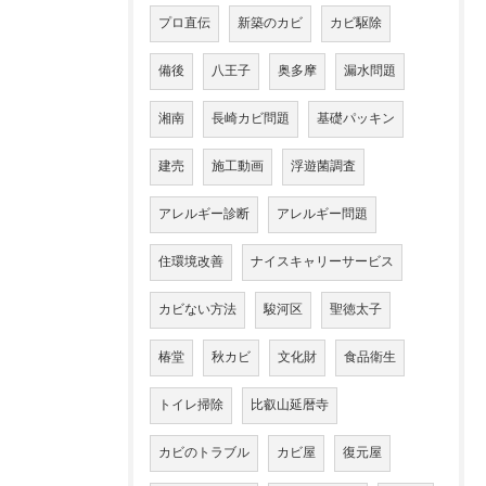
プロ直伝
新築のカビ
カビ駆除
備後
八王子
奥多摩
漏水問題
湘南
長崎カビ問題
基礎パッキン
建売
施工動画
浮遊菌調査
アレルギー診断
アレルギー問題
住環境改善
ナイスキャリーサービス
カビない方法
駿河区
聖徳太子
椿堂
秋カビ
文化財
食品衛生
トイレ掃除
比叡山延暦寺
カビのトラブル
カビ屋
復元屋