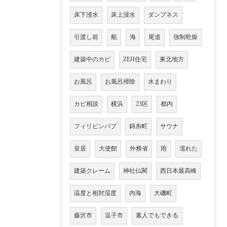
床下浸水
床上浸水
ダンプネス
引渡し前
船
海
尾道
強制乾燥
建築中のカビ
ZEH住宅
東北地方
お風呂
お風呂掃除
水まわり
カビ相談
横浜
23区
都内
フィリピンパブ
錦糸町
サウナ
皇居
大使館
外務省
雨
濡れた
建築クレーム
神社仏閣
西日本最高峰
温度と相対湿度
内海
大磯町
藤沢市
逗子市
素人でもできる