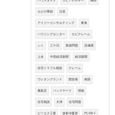
ハウスダスト
カビアレルギー
黴雨
カビの季節
注意
アイジーコンサルティング
東海
ハウジングセンター
カビクレーム
シミ
三ケ日
新築問題
設備屋
上水
中部経済新聞
経済新聞
住宅トラブル相談
クレーム
ウレタングランド
競技場
南国
量販店
バックヤード
瑕疵
住宅相談
大津
住宅問題
ピーエス工業
放射冷暖房
PS HR-C