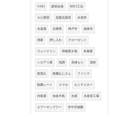
VAIO
講習会場
MIST工法
カビ講習
加盟店講習
水道管
水道屋
兵庫県
神戸市
姫路市
澄家
押し入れ
クローゼット
ウォークイン
荷物置き場
布基礎
シロアリ屋
現調
見積もり
湿疹
肌荒れ
除菌おじさん
ファミマ
除菌シート
スマホ
ルミテスター
内装屋
知多半島
水産
水産加工場
エアーサンプラー
空中浮遊菌