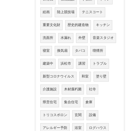
絵画
陸上競技場
テニスコート
重要文化財
歴史的建造物
キッチン
洗面所
水漏れ
外壁
音楽スタジオ
寝室
換気扇
タバコ
喫煙所
建築中
浜松市
講習
トラブル
新型コロナウイルス
和室
塗り壁
介護施設
木材腐朽菌
社寺
県営住宅
集合住宅
倉庫
トリコスポロン
玄関
設備
アレルギー予防
浴室
ログハウス