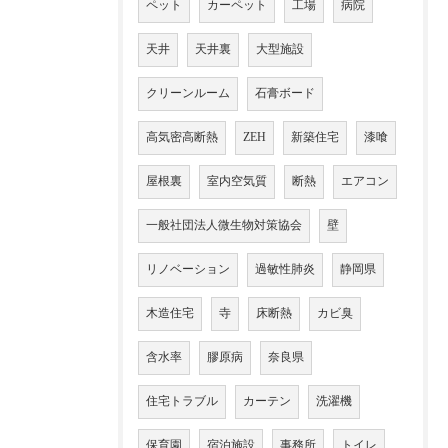
ペット
カーペット
工場
病院
天井
天井裏
大型施設
クリーンルーム
石膏ボード
高気密高断熱
ZEH
新築住宅
漆喰
屋根裏
室内空気質
断熱
エアコン
一般社団法人微生物対策協会
壁
リノベーション
過敏性肺炎
静岡県
木造住宅
寺
床断熱
カビ臭
含水率
膠原病
奈良県
住宅トラブル
カーテン
洗濯機
保育園
宿泊施設
事務所
トイレ