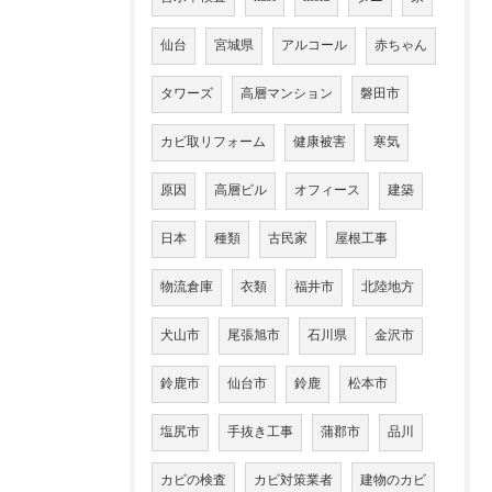
仙台
宮城県
アルコール
赤ちゃん
タワーズ
高層マンション
磐田市
カビ取リフォーム
健康被害
寒気
原因
高層ビル
オフィース
建築
日本
種類
古民家
屋根工事
物流倉庫
衣類
福井市
北陸地方
犬山市
尾張旭市
石川県
金沢市
鈴鹿市
仙台市
鈴鹿
松本市
塩尻市
手抜き工事
蒲郡市
品川
カビの検査
カビ対策業者
建物のカビ