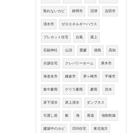
取れないカビ
静岡市
沼津
吉田市
清水市
ゼロエネルギーハウス
プレカット住宅
台風
屋上
石鎚神社
山頂
愛媛
徳島
高知
分譲住宅
クレバリーホーム
厚木市
海老名市
鎌倉市
茅ヶ崎市
平塚市
集中豪雨
ゲリラ豪雨
豪雨
洪水
床下浸水
床上浸水
ダンプネス
引渡し前
船
海
尾道
強制乾燥
建築中のカビ
ZEH住宅
東北地方