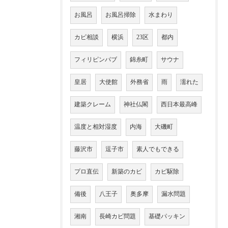
お風呂
お風呂掃除
水まわり
カビ相談
横浜
23区
都内
フィリピンパブ
錦糸町
サウナ
皇居
大使館
外務省
雨
濡れた
建築クレーム
神社仏閣
西日本最高峰
温度と相対湿度
内海
大磯町
藤沢市
逗子市
素人でもできる
プロ直伝
新築のカビ
カビ駆除
備後
八王子
奥多摩
漏水問題
湘南
長崎カビ問題
基礎パッキン