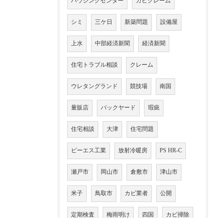
ハウジングセンター
カビクレーム
シミ
三ケ日
新築問題
設備屋
上水
中部経済新聞
経済新聞
住宅トラブル相談
クレーム
ウレタングランド
競技場
南国
量販店
バックヤード
瑕疵
住宅相談
大津
住宅問題
ピーエス工業
放射冷暖房
PS HR-C
瀬戸市
岡山市
倉敷市
津山市
米子
鳥取市
カビ業者
公開
定期検査
梅雨明け
四国
カビ掃除