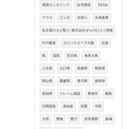
環境モニタリング
住宅環境
TikTok
マウス
三ヶ日
水回り
冷凍倉庫
名古屋のカビ取り･株式会社せらの口コミ情報
ﾀｲｺｳ建装
カビバスターズ大阪
北側
島
湿気
宮古島
奄美大島
八丈島
山口県
島根県
鳥取県
岡山県
愛媛県
香川県
徳島県
高知県
クレーム相談
東海市
篠島
日間賀島
南知多
武豊
半田
大府
豊橋
豊川
音羽蒲郡
新城