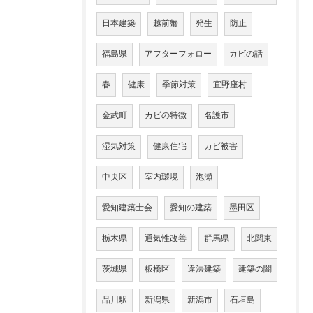
日本建築
越前蟹
発生
防止
福島県
アフターフォロー
カビの話
春
健康
季節対策
宜野座村
金武町
カビの特徴
名護市
湿気対策
健康住宅
カビ被害
中央区
室内環境
泡瀬
愛知建築士会
愛知の建築
墨田区
栃木県
通気性改善
群馬県
北関東
茨城県
板橋区
違法建築
建築の闇
品川駅
新潟県
新潟市
石垣島