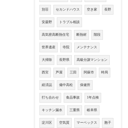
別荘
セカンドハウス
空き家
長野
安曇野
トラブル相談
高気密高断熱住宅
断熱材
階段
世界遺産
寺院
メンテナンス
大掃除
長野県
高級分譲マンション
西宮
芦屋
三田
阿蘇市
時局
経済誌
備中高松
保健所
打ち合わせ
食品事故
1年点検
キッチン漏水
三重県
岐阜県
淀川区
空気質
マーベックス
胞子