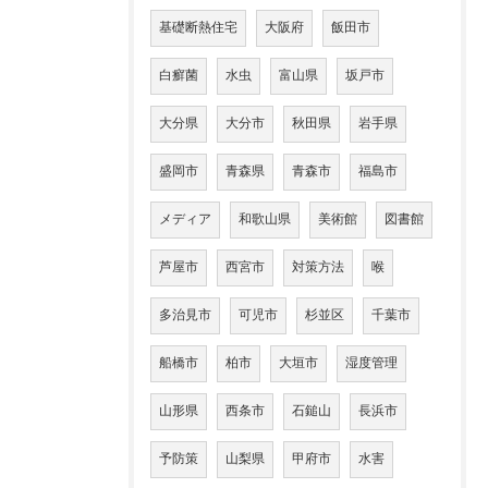
基礎断熱住宅
大阪府
飯田市
白癬菌
水虫
富山県
坂戸市
大分県
大分市
秋田県
岩手県
盛岡市
青森県
青森市
福島市
メディア
和歌山県
美術館
図書館
芦屋市
西宮市
対策方法
喉
多治見市
可児市
杉並区
千葉市
船橋市
柏市
大垣市
湿度管理
山形県
西条市
石鎚山
長浜市
予防策
山梨県
甲府市
水害