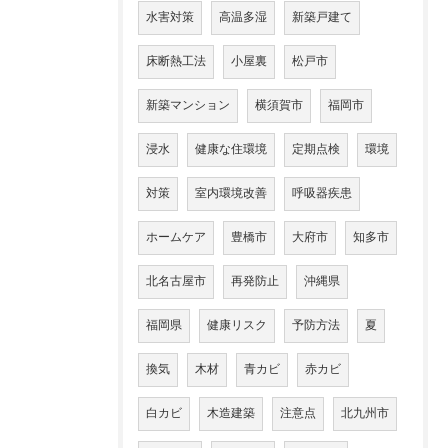
水害対策
高温多湿
新築戸建て
床断熱工法
小屋裏
松戸市
新築マンション
横須賀市
福岡市
浸水
健康な住環境
定期点検
環境
対策
室内環境改善
呼吸器疾患
ホームケア
豊橋市
大府市
知多市
北名古屋市
再発防止
沖縄県
福岡県
健康リスク
予防方法
夏
換気
木材
青カビ
赤カビ
白カビ
木造建築
注意点
北九州市