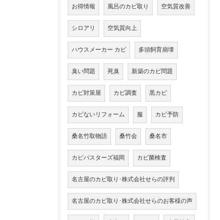
お得情報
風呂のカビ取り
空気質改善
シロアリ
空気質向上
ハウスメーカー カビ
多頭飼育崩壊
臭い問題
死臭
新築のカビ問題
カビ対策屋
カビ調査
黒カビ
カビないリフォーム
服
カビ予防
桑名竹取物語
桑竹会
桑名市
カビバスターズ福岡
カビ菌検査
名古屋のカビ取り･株式会社せらの評判
名古屋のカビ取り･株式会社せらのお客様の声