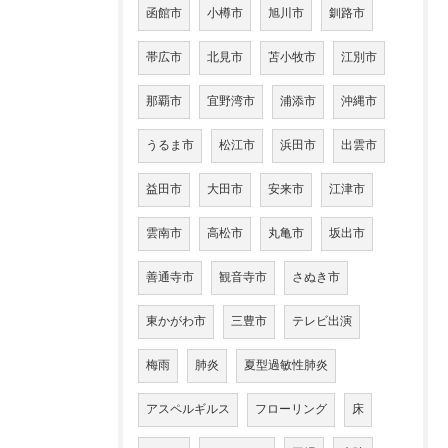
函館市
小樽市
旭川市
釧路市
帯広市
北見市
苫小牧市
江別市
那覇市
宜野湾市
浦添市
沖縄市
うるま市
松江市
浜田市
出雲市
益田市
大田市
安来市
江津市
雲南市
高松市
丸亀市
坂出市
善通寺市
観音寺市
さぬき市
東かがわ市
三豊市
テレビ出演
梅雨
肺炎
夏型過敏性肺炎
アスペルギルス
フローリング
床