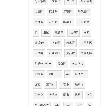
たらち根
大食い
タンス
台風被害
大田区
福井県
新宿区
千代田区
中野市
渋谷区
岐阜市
カビ発育
塀
港区
滋賀県
大津市
麻布
賃貸物件
文京区
目黒区
世田谷区
住環境
近江八幡
愛西市
低温倉庫
配送センター
天白区
名古屋市
藤枝市
四日市市
冬
長久手市
洗面
豊田市
一宮市
駐車場
忘年会
冷蔵庫
関市
風呂
抱負
含水率検査
kabi
mold
ダニ
家