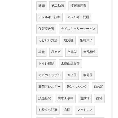
建売
施工動画
浮遊菌調査
アレルギー診断
アレルギー問題
住環境改善
ナイスキャリーサービス
カビない方法
駿河区
聖徳太子
椿堂
秋カビ
文化財
食品衛生
トイレ掃除
比叡山延暦寺
カビのトラブル
カビ屋
復元屋
真菌アレルギー
RCハウジング
鞆の浦
読売新聞
防水工事中
運動場
西塔
お役立ち記事
布団
マットレス