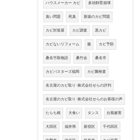
ハウスメーカー カビ
多頭飼育崩壊
臭い問題
死臭
新築のカビ問題
カビ対策屋
カビ調査
黒カビ
カビないリフォーム
服
カビ予防
桑名竹取物語
桑竹会
桑名市
カビバスターズ福岡
カビ菌検査
名古屋のカビ取り･株式会社せらの評判
名古屋のカビ取り･株式会社せらのお客様の声
たらち根
大食い
タンス
台風被害
大田区
福井県
新宿区
千代田区