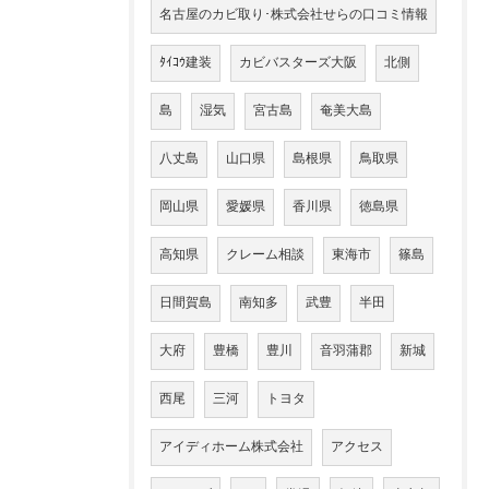
名古屋のカビ取り･株式会社せらの口コミ情報
ﾀｲｺｳ建装
カビバスターズ大阪
北側
島
湿気
宮古島
奄美大島
八丈島
山口県
島根県
鳥取県
岡山県
愛媛県
香川県
徳島県
高知県
クレーム相談
東海市
篠島
日間賀島
南知多
武豊
半田
大府
豊橋
豊川
音羽蒲郡
新城
西尾
三河
トヨタ
アイディホーム株式会社
アクセス