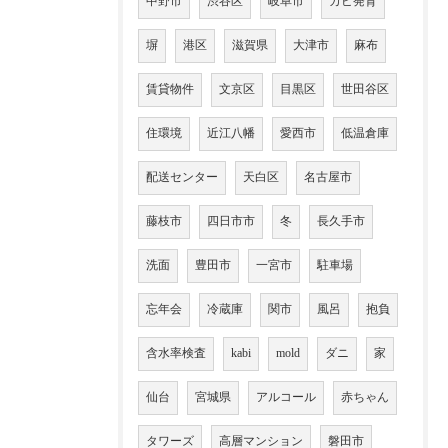
中野市
渋谷区
岐阜市
カビ発育
塀
港区
滋賀県
大津市
麻布
賃貸物件
文京区
目黒区
世田谷区
住環境
近江八幡
愛西市
低温倉庫
配送センター
天白区
名古屋市
藤枝市
四日市市
冬
長久手市
洗面
豊田市
一宮市
駐車場
忘年会
冷蔵庫
関市
風呂
抱負
含水率検査
kabi
mold
ダニ
家
仙台
宮城県
アルコール
赤ちゃん
タワーズ
高層マンション
磐田市