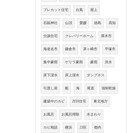
プレカット住宅
台風
屋上
石鎚神社
山頂
愛媛
徳島
高知
分譲住宅
クレバリーホーム
厚木市
海老名市
鎌倉市
茅ヶ崎市
平塚市
集中豪雨
ゲリラ豪雨
豪雨
洪水
床下浸水
床上浸水
ダンプネス
引渡し前
船
海
尾道
強制乾燥
建築中のカビ
ZEH住宅
東北地方
お風呂
お風呂掃除
水まわり
カビ相談
横浜
23区
都内