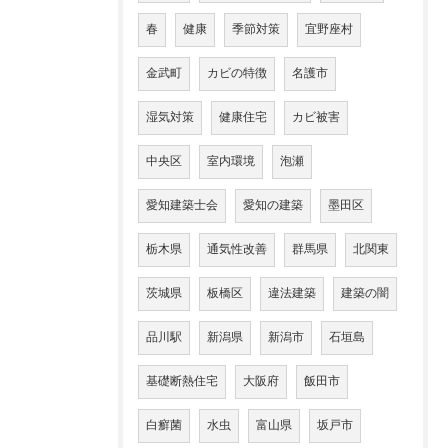
春
健康
季節対策
宜野座村
金武町
カビの特徴
名護市
湿気対策
健康住宅
カビ被害
中央区
室内環境
泡瀬
愛知建築士会
愛知の建築
墨田区
栃木県
通気性改善
群馬県
北関東
茨城県
板橋区
違法建築
建築の闇
品川駅
新潟県
新潟市
石垣島
基礎断熱住宅
大阪府
飯田市
白癬菌
水虫
富山県
坂戸市