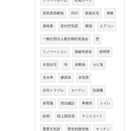
クリーンルーム
石膏ボード
高気密高断熱
ZEH
新築住宅
漆喰
屋根裏
室内空気質
断熱
エアコン
一般社団法人微生物対策協会
壁
リノベーション
過敏性肺炎
静岡県
木造住宅
寺
床断熱
カビ臭
含水率
膠原病
奈良県
住宅トラブル
カーテン
洗濯機
保育園
宿泊施設
事務所
トイレ
絵画
陸上競技場
テニスコート
重要文化財
歴史的建造物
キッチン