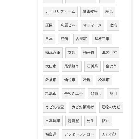
カビ取リフォーム
健康被害
寒気
原因
高層ビル
オフィース
建築
日本
種類
古民家
屋根工事
物流倉庫
衣類
福井市
北陸地方
犬山市
尾張旭市
石川県
金沢市
鈴鹿市
仙台市
鈴鹿
松本市
塩尻市
手抜き工事
蒲郡市
品川
カビの検査
カビ対策業者
建物のカビ
日本建築
越前蟹
発生
防止
福島県
アフターフォロー
カビの話