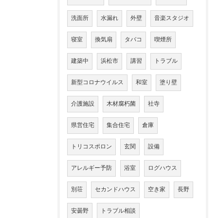
洗面所
水漏れ
外壁
音楽スタジオ
寝室
換気扇
タバコ
喫煙所
建築中
浜松市
講習
トラブル
新型コロナウイルス
和室
塗り壁
介護施設
木材腐朽菌
社寺
県営住宅
集合住宅
倉庫
トリコスポロン
玄関
設備
アレルギー予防
浴室
ログハウス
別荘
セカンドハウス
空き家
長野
安曇野
トラブル相談