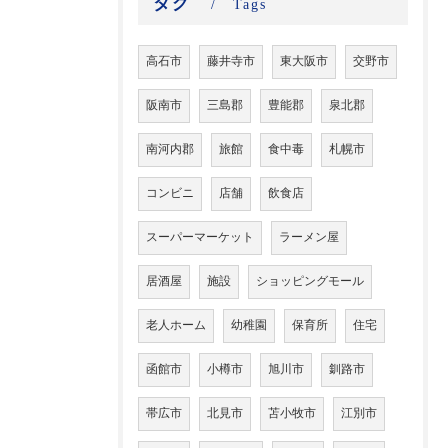
タグ
Tags
高石市
藤井寺市
東大阪市
交野市
阪南市
三島郡
豊能郡
泉北郡
南河内郡
旅館
食中毒
札幌市
コンビニ
店舗
飲食店
スーパーマーケット
ラーメン屋
居酒屋
施設
ショッピングモール
老人ホーム
幼稚園
保育所
住宅
函館市
小樽市
旭川市
釧路市
帯広市
北見市
苫小牧市
江別市