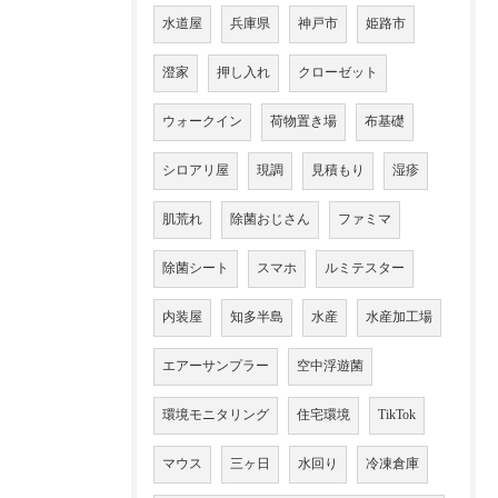
水道屋
兵庫県
神戸市
姫路市
澄家
押し入れ
クローゼット
ウォークイン
荷物置き場
布基礎
シロアリ屋
現調
見積もり
湿疹
肌荒れ
除菌おじさん
ファミマ
除菌シート
スマホ
ルミテスター
内装屋
知多半島
水産
水産加工場
エアーサンプラー
空中浮遊菌
環境モニタリング
住宅環境
TikTok
マウス
三ヶ日
水回り
冷凍倉庫