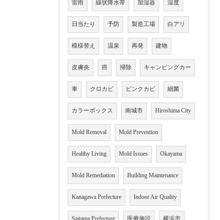
雷雨
線状降水帯
加湿器
湿度
日当たり
予防
製造工場
白アリ
模様替え
温泉
再発
建物
皮膚炎
癌
掃除
キャンピングカー
車
クロカビ
ピンクカビ
細菌
カラーボックス
南城市
Hiroshima City
Mold Removal
Mold Prevention
Healthy Living
Mold Issues
Okayama
Mold Remediation
Building Maintenance
Kanagawa Prefecture
Indoor Air Quality
Saitama Prefecture
医療施設
横浜市