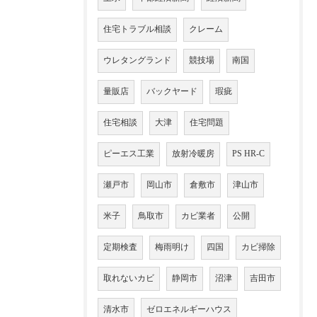
住宅トラブル相談
クレーム
ウレタングランド
競技場
南国
量販店
バックヤード
瑕疵
住宅相談
大津
住宅問題
ピーエス工業
放射冷暖房
PS HR-C
瀬戸市
岡山市
倉敷市
津山市
米子
鳥取市
カビ業者
公開
定期検査
梅雨明け
四国
カビ掃除
取れないカビ
静岡市
沼津
吉田市
清水市
ゼロエネルギーハウス