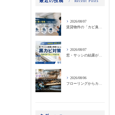
最近の投稿
Recent Posts
2026/08/07
賃貸物件の「カビ臭い部屋」で空室率が高まる！原状回復コストを抑える不動産向けカビ対策
2026/08/07
窓・サッシの結露が原因で起こる黒カビ対策｜再発を防ぐ正しい予防方法
2026/08/06
フローリングからカビ臭がする？床下に潜む黒カビの恐怖と建材劣化を防ぐ床下除カビ施工｜原因調査から再発防止まで徹底解説