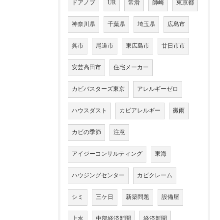
ドアノブ
UR
常滑
師崎
東京都
神奈川県
千葉県
埼玉県
広島市
呉市
尾道市
東広島市
廿日市市
安芸高田市
住宅メーカー
カビバスターズ東京
アレルギーゼロ
ハウスダスト
カビアレルギー
黴雨
カビの季節
注意
アイジーコンサルティング
東海
ハウジングセンター
カビクレーム
シミ
三ケ日
新築問題
設備屋
上水
中部経済新聞
経済新聞