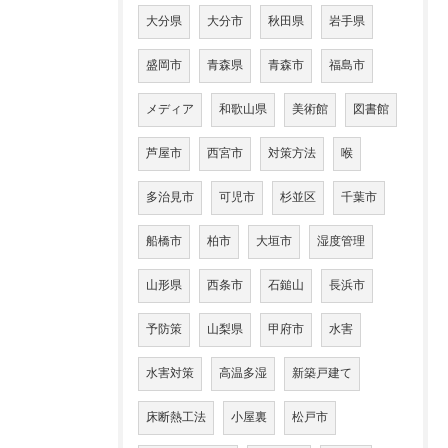
大分県
大分市
秋田県
岩手県
盛岡市
青森県
青森市
福島市
メディア
和歌山県
美術館
図書館
芦屋市
西宮市
対策方法
喉
多治見市
可児市
杉並区
千葉市
船橋市
柏市
大垣市
湿度管理
山形県
西条市
石鎚山
長浜市
予防策
山梨県
甲府市
水害
水害対策
高温多湿
新築戸建て
床断熱工法
小屋裏
松戸市