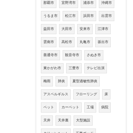
那覇市
宜野湾市
浦添市
沖縄市
うるま市
松江市
浜田市
出雲市
益田市
大田市
安来市
江津市
雲南市
高松市
丸亀市
坂出市
善通寺市
観音寺市
さぬき市
東かがわ市
三豊市
テレビ出演
梅雨
肺炎
夏型過敏性肺炎
アスペルギルス
フローリング
床
ペット
カーペット
工場
病院
天井
天井裏
大型施設