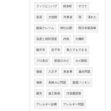
フィリピンパブ
錦糸町
サウナ
皇居
大使館
外務省
雨
濡れた
建築クレーム
神社仏閣
西日本最高峰
温度と相対湿度
内海
大磯町
藤沢市
逗子市
素人でもできる
プロ直伝
新築のカビ
カビ駆除
備後
八王子
奥多摩
漏水問題
湘南
長崎カビ問題
基礎パッキン
建売
施工動画
浮遊菌調査
アレルギー診断
アレルギー問題