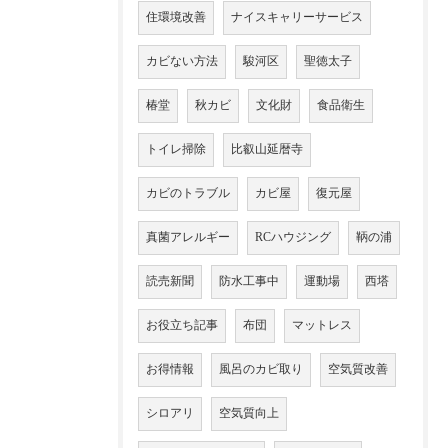
住環境改善
ナイスキャリーサービス
カビない方法
駿河区
聖徳太子
椿堂
秋カビ
文化財
食品衛生
トイレ掃除
比叡山延暦寺
カビのトラブル
カビ屋
復元屋
真菌アレルギー
RCハウジング
鞆の浦
読売新聞
防水工事中
運動場
西塔
お役立ち記事
布団
マットレス
お得情報
風呂のカビ取り
空気質改善
シロアリ
空気質向上