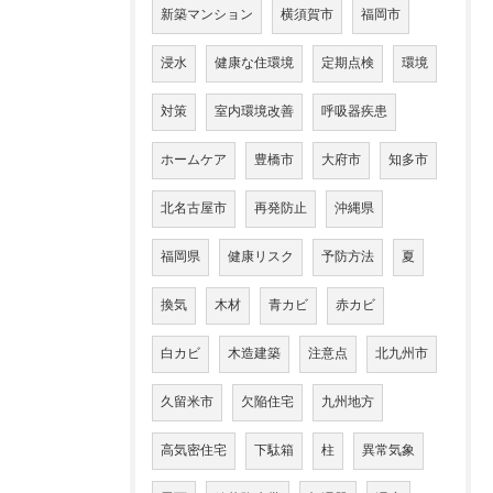
新築マンション
横須賀市
福岡市
浸水
健康な住環境
定期点検
環境
対策
室内環境改善
呼吸器疾患
ホームケア
豊橋市
大府市
知多市
北名古屋市
再発防止
沖縄県
福岡県
健康リスク
予防方法
夏
換気
木材
青カビ
赤カビ
白カビ
木造建築
注意点
北九州市
久留米市
欠陥住宅
九州地方
高気密住宅
下駄箱
柱
異常気象