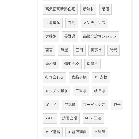
高気密高断熱住宅
断熱材
階段
世界遺産
寺院
メンテナンス
大掃除
長野県
高級分譲マンション
西宮
芦屋
三田
阿蘇市
時局
経済誌
備中高松
保健所
打ち合わせ
食品事故
1年点検
キッチン漏水
三重県
岐阜県
淀川区
空気質
マーベックス
胞子
VAIO
講習会場
MIST工法
カビ講習
加盟店講習
水道管