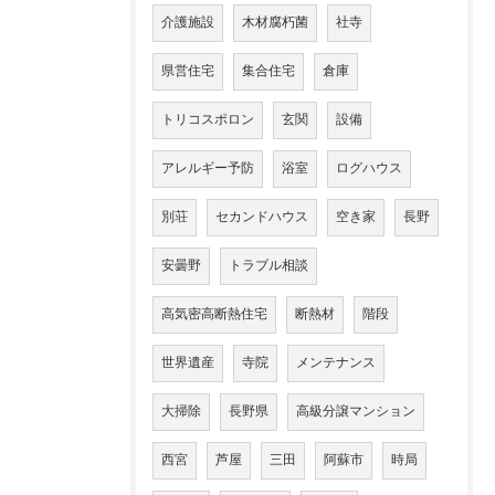
介護施設
木材腐朽菌
社寺
県営住宅
集合住宅
倉庫
トリコスポロン
玄関
設備
アレルギー予防
浴室
ログハウス
別荘
セカンドハウス
空き家
長野
安曇野
トラブル相談
高気密高断熱住宅
断熱材
階段
世界遺産
寺院
メンテナンス
大掃除
長野県
高級分譲マンション
西宮
芦屋
三田
阿蘇市
時局