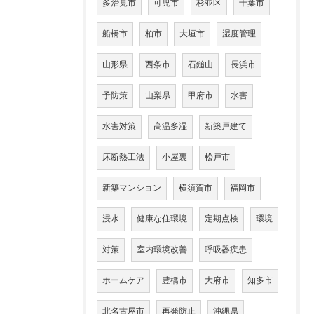
多治見市
可児市
杉並区
千葉市
船橋市
柏市
大垣市
湿度管理
山形県
西条市
石鎚山
長浜市
予防策
山梨県
甲府市
水害
水害対策
高温多湿
新築戸建て
床断熱工法
小屋裏
松戸市
新築マンション
横須賀市
福岡市
浸水
健康な住環境
定期点検
環境
対策
室内環境改善
呼吸器疾患
ホームケア
豊橋市
大府市
知多市
北名古屋市
再発防止
沖縄県