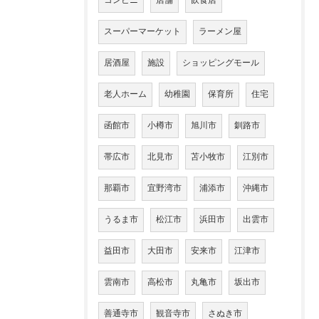
コンビニ
店舗
飲食店
スーパーマーケット
ラーメン屋
居酒屋
施設
ショッピングモール
老人ホーム
幼稚園
保育所
住宅
函館市
小樽市
旭川市
釧路市
帯広市
北見市
苫小牧市
江別市
那覇市
宜野湾市
浦添市
沖縄市
うるま市
松江市
浜田市
出雲市
益田市
大田市
安来市
江津市
雲南市
高松市
丸亀市
坂出市
善通寺市
観音寺市
さぬき市