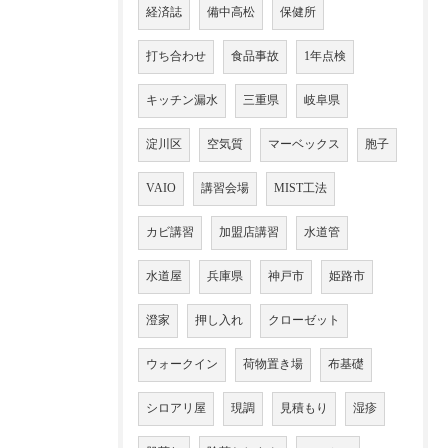
経済誌
備中高松
保健所
打ち合わせ
食品事故
1年点検
キッチン漏水
三重県
岐阜県
淀川区
空気質
マーベックス
胞子
VAIO
講習会場
MIST工法
カビ講習
加盟店講習
水道管
水道屋
兵庫県
神戸市
姫路市
澄家
押し入れ
クローゼット
ウォークイン
荷物置き場
布基礎
シロアリ屋
現調
見積もり
湿疹