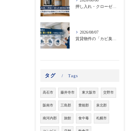
2026/08/08
押し入れ・クローゼットのカビ対策｜衣類と布団を守る収納のコツをプロが解説
2026/08/07
賃貸物件の「カビ臭い部屋」で空室率が高まる！原状回復コストを抑える不動産向けカビ対策
タグ
Tags
高石市
藤井寺市
東大阪市
交野市
阪南市
三島郡
豊能郡
泉北郡
南河内郡
旅館
食中毒
札幌市