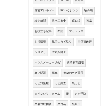
カビのトラブル
カビ屋
復元屋
真菌アレルギー
RCハウジング
鞆の浦
読売新聞
防水工事中
運動場
西塔
お役立ち記事
布団
マットレス
お得情報
風呂のカビ取り
空気質改善
シロアリ
空気質向上
ハウスメーカー カビ
多頭飼育崩壊
臭い問題
死臭
新築のカビ問題
カビ対策屋
カビ調査
黒カビ
カビないリフォーム
服
カビ予防
桑名竹取物語
桑竹会
桑名市