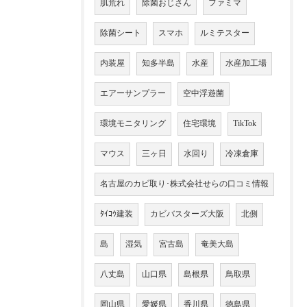
肌荒れ
除菌おじさん
ファミマ
除菌シート
スマホ
ルミテスター
内装屋
知多半島
水産
水産加工場
エアーサンプラー
空中浮遊菌
環境モニタリング
住宅環境
TikTok
マウス
三ヶ日
水回り
冷凍倉庫
名古屋のカビ取り･株式会社せらの口コミ情報
ﾀｲｺｳ建装
カビバスターズ大阪
北側
島
湿気
宮古島
奄美大島
八丈島
山口県
島根県
鳥取県
岡山県
愛媛県
香川県
徳島県