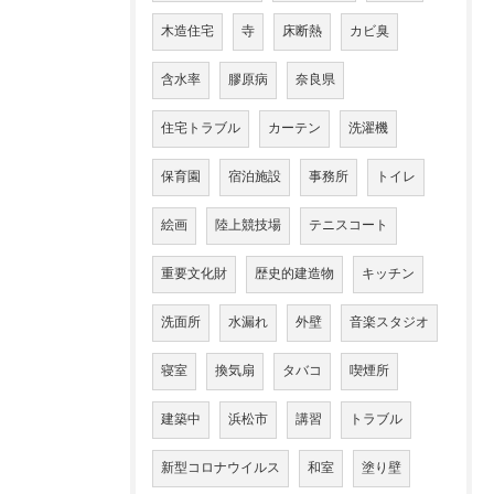
木造住宅
寺
床断熱
カビ臭
含水率
膠原病
奈良県
住宅トラブル
カーテン
洗濯機
保育園
宿泊施設
事務所
トイレ
絵画
陸上競技場
テニスコート
重要文化財
歴史的建造物
キッチン
洗面所
水漏れ
外壁
音楽スタジオ
寝室
換気扇
タバコ
喫煙所
建築中
浜松市
講習
トラブル
新型コロナウイルス
和室
塗り壁