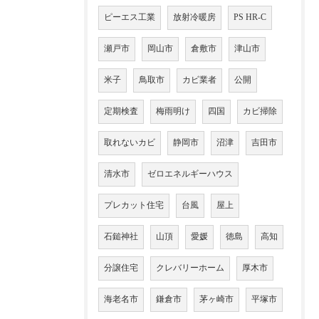
ピーエス工業
放射冷暖房
PS HR-C
瀬戸市
岡山市
倉敷市
津山市
米子
鳥取市
カビ業者
公開
定期検査
梅雨明け
四国
カビ掃除
取れないカビ
静岡市
沼津
吉田市
清水市
ゼロエネルギーハウス
プレカット住宅
台風
屋上
石鎚神社
山頂
愛媛
徳島
高知
分譲住宅
クレバリーホーム
厚木市
海老名市
鎌倉市
茅ヶ崎市
平塚市