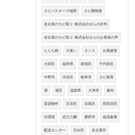
カビバスターズ福岡
カビ菌検査
名古屋のカビ取り･株式会社せらの評判
名古屋のカビ取り･株式会社せらのお客様の声
たらち根
大食い
タンス
台風被害
大田区
福井県
新宿区
千代田区
中野市
渋谷区
岐阜市
カビ発育
塀
港区
滋賀県
大津市
麻布
賃貸物件
文京区
目黒区
世田谷区
住環境
近江八幡
愛西市
低温倉庫
配送センター
天白区
名古屋市