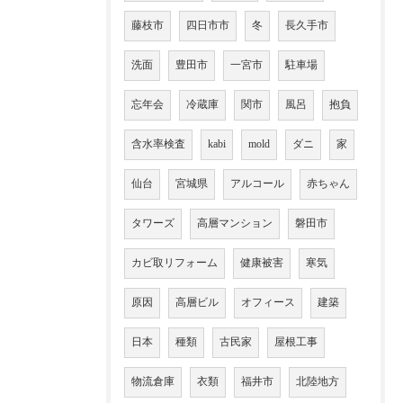
藤枝市
四日市市
冬
長久手市
洗面
豊田市
一宮市
駐車場
忘年会
冷蔵庫
関市
風呂
抱負
含水率検査
kabi
mold
ダニ
家
仙台
宮城県
アルコール
赤ちゃん
タワーズ
高層マンション
磐田市
カビ取リフォーム
健康被害
寒気
原因
高層ビル
オフィース
建築
日本
種類
古民家
屋根工事
物流倉庫
衣類
福井市
北陸地方