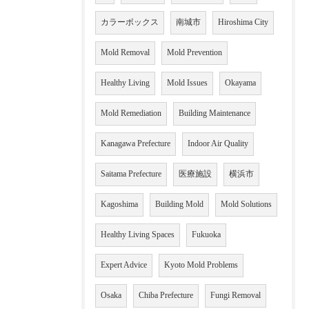
カラーボックス
南城市
Hiroshima City
Mold Removal
Mold Prevention
Healthy Living
Mold Issues
Okayama
Mold Remediation
Building Maintenance
Kanagawa Prefecture
Indoor Air Quality
Saitama Prefecture
医療施設
横浜市
Kagoshima
Building Mold
Mold Solutions
Healthy Living Spaces
Fukuoka
Expert Advice
Kyoto Mold Problems
Osaka
Chiba Prefecture
Fungi Removal