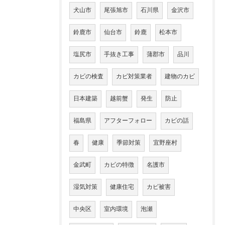
犬山市
尾張旭市
石川県
金沢市
鈴鹿市
仙台市
鈴鹿
松本市
塩尻市
手抜き工事
蒲郡市
品川
カビの検査
カビ対策業者
建物のカビ
日本建築
越前蟹
発生
防止
福島県
アフターフォロー
カビの話
春
健康
季節対策
宜野座村
金武町
カビの特徴
名護市
湿気対策
健康住宅
カビ被害
中央区
室内環境
泡瀬