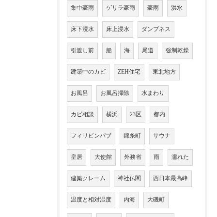
集中豪雨
ゲリラ豪雨
豪雨
洪水
床下浸水
床上浸水
ダンプネス
引渡し前
船
海
尾道
強制乾燥
建築中のカビ
ZEH住宅
東北地方
お風呂
お風呂掃除
水まわり
カビ相談
横浜
23区
都内
フィリピンパブ
錦糸町
サウナ
皇居
大使館
外務省
雨
濡れた
建築クレーム
神社仏閣
西日本最高峰
温度と相対湿度
内海
大磯町