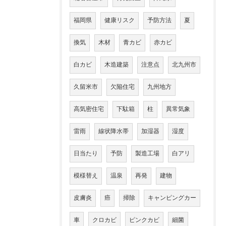
福岡県
健康リスク
予防方法
夏
換気
木材
青カビ
赤カビ
白カビ
木造建築
注意点
北九州市
久留米市
欠陥住宅
九州地方
高気密住宅
下駄箱
柱
異常気象
雷雨
線状降水帯
加湿器
湿度
日当たり
予防
製造工場
白アリ
模様替え
温泉
再発
建物
皮膚炎
癌
掃除
キャンピングカー
車
クロカビ
ピンクカビ
細菌