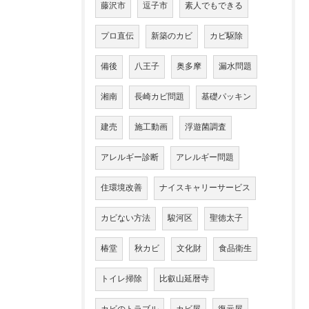
藤沢市
逗子市
素人でもできる
プロ直伝
新築のカビ
カビ駆除
備後
八王子
奥多摩
漏水問題
湘南
長崎カビ問題
基礎パッキン
建売
施工動画
浮遊菌調査
アレルギー診断
アレルギー問題
住環境改善
ナイスキャリーサービス
カビない方法
駿河区
聖徳太子
椿堂
秋カビ
文化財
食品衛生
トイレ掃除
比叡山延暦寺