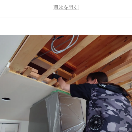
の言い分を検証！
対峙！
追求と闘いの始まり
に立ち向かう勇気