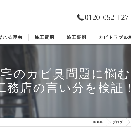
0120-052-127
ばれる理由
施工費用
施工事例
カビトラブル
ST工法®
お客様の声
住宅のカビ臭問題に悩む
依頼の流れ
工務店の言い分を検証
HOME
ブログ