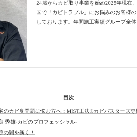
24歳からカビ取り事業を始め2025年現在
国で「カビトラブル」にお悩みのお客様の
しております。年間施工実績グループ全体で
目次
宅のカビ臭問題に悩む方へ：MIST工法®カビバスターズ
良 秀雄-カビのプロフェッシャル-
題の闇を暴く！