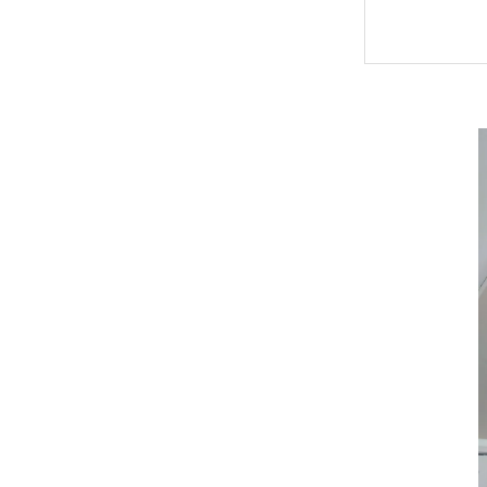
工務店
偽りと
証拠の
工務店