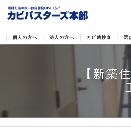
個人の方へ
法人の方へ
カビ菌検査
選
戸建てのカビ取り
販売住宅のカビ取り
カビ菌種類
MI
【新築
マンションのカビ取り
倉庫･工場のカビ取り
ご
店舗のカビ取り
介護施設のカビ取り
レジャー施設のカビ取り
大浴場･ホテルのカビ取り