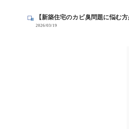
寺院･神社のカビ取り
【新築住宅のカビ臭問題に悩む方
病院･クリニックのカビ取り
2026/03/19
学校･保育園のカビ取り
公共施設のカビ取り