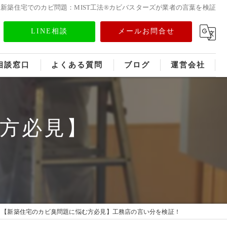
新築住宅でのカビ問題：MIST工法®カビバスターズが業者の言​​葉を検証
LINE相談
メールお問合せ
相談窓口
よくある質問
ブログ
運営会社
フランチャイズ募集
方必見】
メディア情報
！
【新築住宅のカビ臭問題に悩む方必見】工務店の言い分を検証！