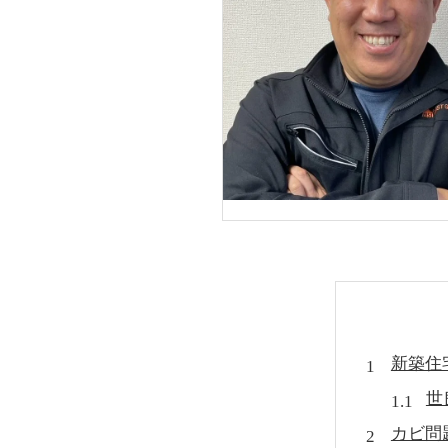
新築住
世
カビ問