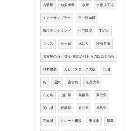
内装屋
知多半島
水産
水産加工場
エアーサンプラー
空中浮遊菌
環境モニタリング
住宅環境
TikTok
マウス
三ヶ日
水回り
冷凍倉庫
名古屋のカビ取り･株式会社せらの口コミ情報
ﾀｲｺｳ建装
カビバスターズ大阪
北側
島
湿気
宮古島
奄美大島
八丈島
山口県
島根県
鳥取県
岡山県
愛媛県
香川県
徳島県
高知県
クレーム相談
東海市
篠島