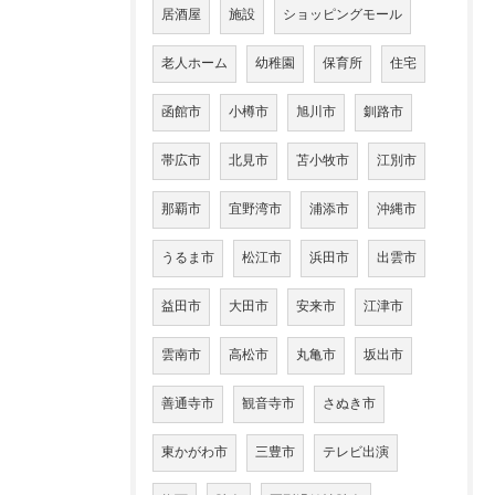
居酒屋
施設
ショッピングモール
老人ホーム
幼稚園
保育所
住宅
函館市
小樽市
旭川市
釧路市
帯広市
北見市
苫小牧市
江別市
那覇市
宜野湾市
浦添市
沖縄市
うるま市
松江市
浜田市
出雲市
益田市
大田市
安来市
江津市
雲南市
高松市
丸亀市
坂出市
善通寺市
観音寺市
さぬき市
東かがわ市
三豊市
テレビ出演