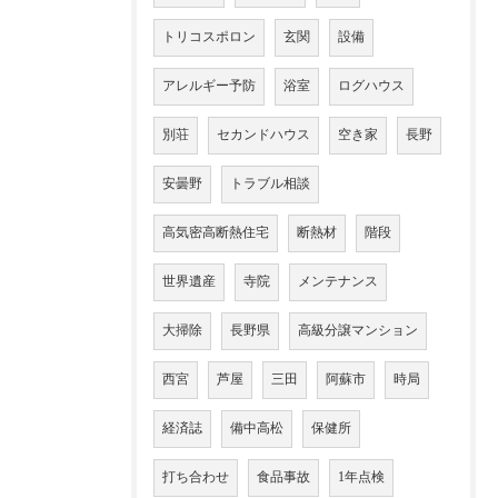
トリコスポロン
玄関
設備
アレルギー予防
浴室
ログハウス
別荘
セカンドハウス
空き家
長野
安曇野
トラブル相談
高気密高断熱住宅
断熱材
階段
世界遺産
寺院
メンテナンス
大掃除
長野県
高級分譲マンション
西宮
芦屋
三田
阿蘇市
時局
経済誌
備中高松
保健所
打ち合わせ
食品事故
1年点検