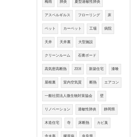
梅雨
肺炎
夏型過敏性肺炎
アスペルギルス
フローリング
床
ペット
カーペット
工場
病院
天井
天井裏
大型施設
クリーンルーム
石膏ボード
高気密高断熱
ZEH
新築住宅
漆喰
屋根裏
室内空気質
断熱
エアコン
一般社団法人微生物対策協会
壁
リノベーション
過敏性肺炎
静岡県
木造住宅
寺
床断熱
カビ臭
含水率
膠原病
奈良県