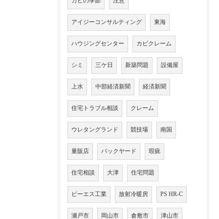
カビの季節
注意
アイジーコンサルティング
東海
ハウジングセンター
カビクレーム
シミ
三ケ日
新築問題
設備屋
上水
中部経済新聞
経済新聞
住宅トラブル相談
クレーム
ウレタングランド
競技場
南国
量販店
バックヤード
瑕疵
住宅相談
大津
住宅問題
ピーエス工業
放射冷暖房
PS HR-C
瀬戸市
岡山市
倉敷市
津山市