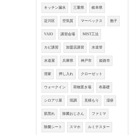
キッチン漏水
三重県
岐阜県
淀川区
空気質
マーベックス
胞子
VAIO
講習会場
MIST工法
カビ講習
加盟店講習
水道管
水道屋
兵庫県
神戸市
姫路市
澄家
押し入れ
クローゼット
ウォークイン
荷物置き場
布基礎
シロアリ屋
現調
見積もり
湿疹
肌荒れ
除菌おじさん
ファミマ
除菌シート
スマホ
ルミテスター