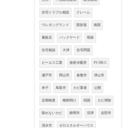
住宅トラブル相談
クレーム
ウレタングランド
競技場
南国
量販店
バックヤード
瑕疵
住宅相談
大津
住宅問題
ピーエス工業
放射冷暖房
PS HR-C
瀬戸市
岡山市
倉敷市
津山市
米子
鳥取市
カビ業者
公開
定期検査
梅雨明け
四国
カビ掃除
取れないカビ
静岡市
沼津
吉田市
清水市
ゼロエネルギーハウス