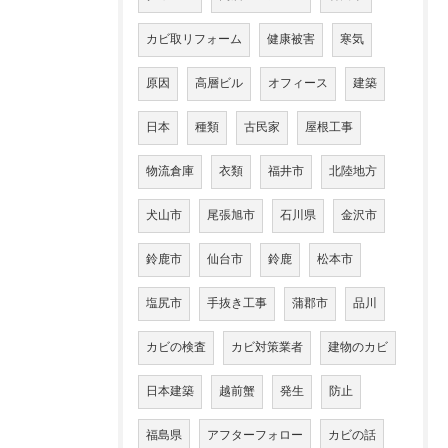
カビ取リフォーム
健康被害
寒気
原因
高層ビル
オフィース
建築
日本
種類
古民家
屋根工事
物流倉庫
衣類
福井市
北陸地方
犬山市
尾張旭市
石川県
金沢市
鈴鹿市
仙台市
鈴鹿
松本市
塩尻市
手抜き工事
蒲郡市
品川
カビの検査
カビ対策業者
建物のカビ
日本建築
越前蟹
発生
防止
福島県
アフターフォロー
カビの話