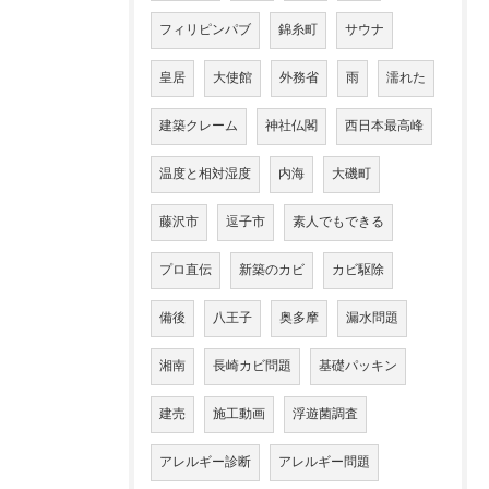
フィリピンパブ
錦糸町
サウナ
皇居
大使館
外務省
雨
濡れた
建築クレーム
神社仏閣
西日本最高峰
温度と相対湿度
内海
大磯町
藤沢市
逗子市
素人でもできる
プロ直伝
新築のカビ
カビ駆除
備後
八王子
奥多摩
漏水問題
湘南
長崎カビ問題
基礎パッキン
建売
施工動画
浮遊菌調査
アレルギー診断
アレルギー問題