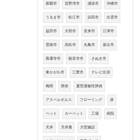
那覇市
宜野湾市
浦添市
沖縄市
うるま市
松江市
浜田市
出雲市
益田市
大田市
安来市
江津市
雲南市
高松市
丸亀市
坂出市
善通寺市
観音寺市
さぬき市
東かがわ市
三豊市
テレビ出演
梅雨
肺炎
夏型過敏性肺炎
アスペルギルス
フローリング
床
ペット
カーペット
工場
病院
天井
天井裏
大型施設