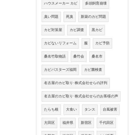
ハウスメーカー カビ
多頭飼育崩壊
臭い問題
死臭
新築のカビ問題
カビ対策屋
カビ調査
黒カビ
カビないリフォーム
服
カビ予防
桑名竹取物語
桑竹会
桑名市
カビバスターズ福岡
カビ菌検査
名古屋のカビ取り･株式会社せらの評判
名古屋のカビ取り･株式会社せらのお客様の声
たらち根
大食い
タンス
台風被害
大田区
福井県
新宿区
千代田区