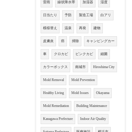
雷雨
線状降水帯
加湿器
湿度
日当たり
予防
製造工場
白アリ
模様替え
温泉
再発
建物
皮膚炎
癌
掃除
キャンピングカー
車
クロカビ
ピンクカビ
細菌
カラーボックス
南城市
Hiroshima City
Mold Removal
Mold Prevention
Healthy Living
Mold Issues
Okayama
Mold Remediation
Building Maintenance
Kanagawa Prefecture
Indoor Air Quality
Saitama Prefecture
医療施設
横浜市