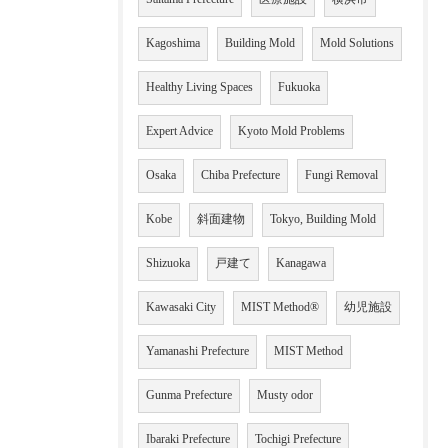
Kagoshima
Building Mold
Mold Solutions
Healthy Living Spaces
Fukuoka
Expert Advice
Kyoto Mold Problems
Osaka
Chiba Prefecture
Fungi Removal
Kobe
斜面建物
Tokyo, Building Mold
Shizuoka
戸建て
Kanagawa
Kawasaki City
MIST Method®
幼児施設
Yamanashi Prefecture
MIST Method
Gunma Prefecture
Musty odor
Ibaraki Prefecture
Tochigi Prefecture