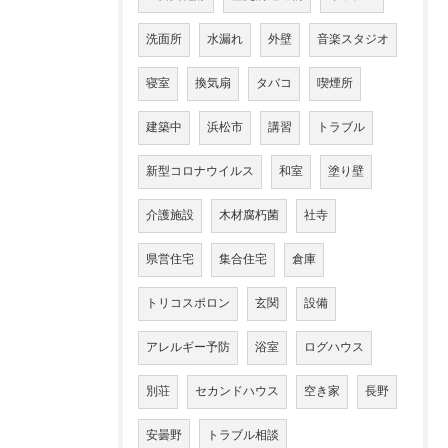
洗面所
水漏れ
外壁
音楽スタジオ
寝室
換気扇
タバコ
喫煙所
建築中
浜松市
講習
トラブル
新型コロナウイルス
和室
塗り壁
介護施設
木材腐朽菌
社寺
県営住宅
集合住宅
倉庫
トリコスポロン
玄関
設備
アレルギー予防
浴室
ログハウス
別荘
セカンドハウス
空き家
長野
安曇野
トラブル相談