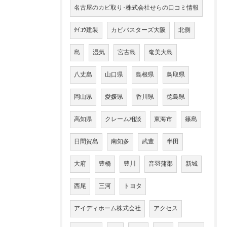
名古屋のカビ取り･株式会社せらの口コミ情報
ﾀｲｺｳ建装
カビバスターズ大阪
北側
島
湿気
宮古島
奄美大島
八丈島
山口県
島根県
鳥取県
岡山県
愛媛県
香川県
徳島県
高知県
クレーム相談
東海市
篠島
日間賀島
南知多
武豊
半田
大府
豊橋
豊川
音羽蒲郡
新城
西尾
三河
トヨタ
アイディホーム株式会社
アクセス