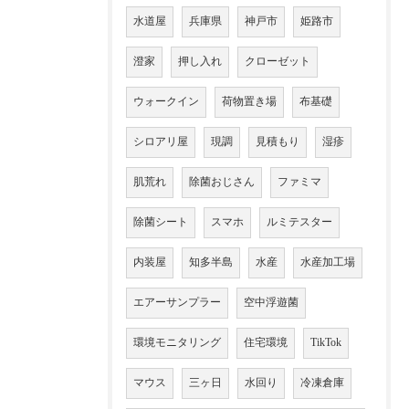
水道屋
兵庫県
神戸市
姫路市
澄家
押し入れ
クローゼット
ウォークイン
荷物置き場
布基礎
シロアリ屋
現調
見積もり
湿疹
肌荒れ
除菌おじさん
ファミマ
除菌シート
スマホ
ルミテスター
内装屋
知多半島
水産
水産加工場
エアーサンプラー
空中浮遊菌
環境モニタリング
住宅環境
TikTok
マウス
三ヶ日
水回り
冷凍倉庫