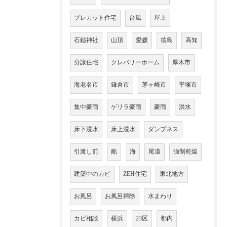
プレカット住宅
台風
屋上
石鎚神社
山頂
愛媛
徳島
高知
分譲住宅
クレバリーホーム
厚木市
海老名市
鎌倉市
茅ヶ崎市
平塚市
集中豪雨
ゲリラ豪雨
豪雨
洪水
床下浸水
床上浸水
ダンプネス
引渡し前
船
海
尾道
強制乾燥
建築中のカビ
ZEH住宅
東北地方
お風呂
お風呂掃除
水まわり
カビ相談
横浜
23区
都内