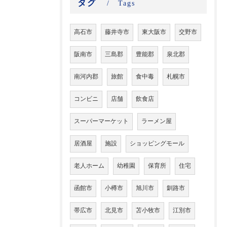
タグ
Tags
高石市
藤井寺市
東大阪市
交野市
阪南市
三島郡
豊能郡
泉北郡
南河内郡
旅館
食中毒
札幌市
コンビニ
店舗
飲食店
スーパーマーケット
ラーメン屋
居酒屋
施設
ショッピングモール
老人ホーム
幼稚園
保育所
住宅
函館市
小樽市
旭川市
釧路市
帯広市
北見市
苫小牧市
江別市