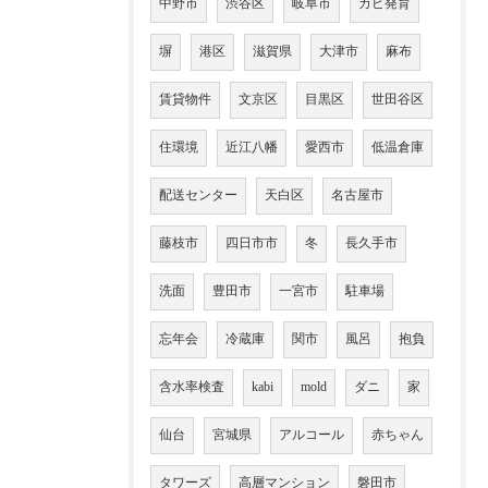
中野市
渋谷区
岐阜市
カビ発育
塀
港区
滋賀県
大津市
麻布
賃貸物件
文京区
目黒区
世田谷区
住環境
近江八幡
愛西市
低温倉庫
配送センター
天白区
名古屋市
藤枝市
四日市市
冬
長久手市
洗面
豊田市
一宮市
駐車場
忘年会
冷蔵庫
関市
風呂
抱負
含水率検査
kabi
mold
ダニ
家
仙台
宮城県
アルコール
赤ちゃん
タワーズ
高層マンション
磐田市