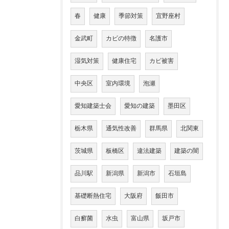
春
健康
季節対策
宜野座村
金武町
カビの特徴
名護市
湿気対策
健康住宅
カビ被害
中央区
室内環境
泡瀬
愛知建築士会
愛知の建築
墨田区
栃木県
通気性改善
群馬県
北関東
茨城県
板橋区
違法建築
建築の闇
品川駅
新潟県
新潟市
石垣島
基礎断熱住宅
大阪府
飯田市
白癬菌
水虫
富山県
坂戸市