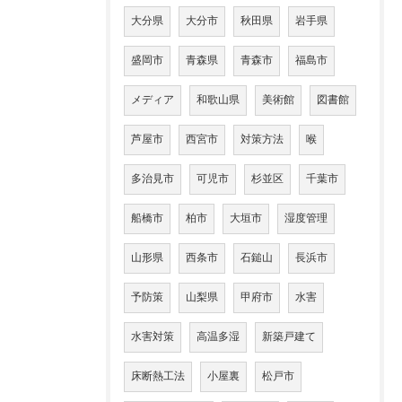
大分県
大分市
秋田県
岩手県
盛岡市
青森県
青森市
福島市
メディア
和歌山県
美術館
図書館
芦屋市
西宮市
対策方法
喉
多治見市
可児市
杉並区
千葉市
船橋市
柏市
大垣市
湿度管理
山形県
西条市
石鎚山
長浜市
予防策
山梨県
甲府市
水害
水害対策
高温多湿
新築戸建て
床断熱工法
小屋裏
松戸市