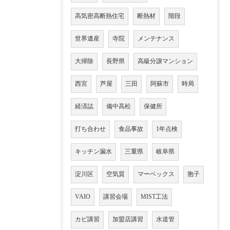
高気密高断熱住宅
断熱材
階段
世界遺産
寺院
メンテナンス
大掃除
長野県
高級分譲マンション
西宮
芦屋
三田
阿蘇市
時局
経済誌
備中高松
保健所
打ち合わせ
食品事故
1年点検
キッチン漏水
三重県
岐阜県
淀川区
空気質
マーベックス
胞子
VAIO
講習会場
MIST工法
カビ講習
加盟店講習
水道管