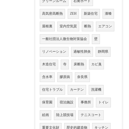
クリーンルーム
石膏ボード
高気密高断熱
ZEH
新築住宅
漆喰
屋根裏
室内空気質
断熱
エアコン
一般社団法人微生物対策協会
壁
リノベーション
過敏性肺炎
静岡県
木造住宅
寺
床断熱
カビ臭
含水率
膠原病
奈良県
住宅トラブル
カーテン
洗濯機
保育園
宿泊施設
事務所
トイレ
絵画
陸上競技場
テニスコート
重要文化財
歴史的建造物
キッチン