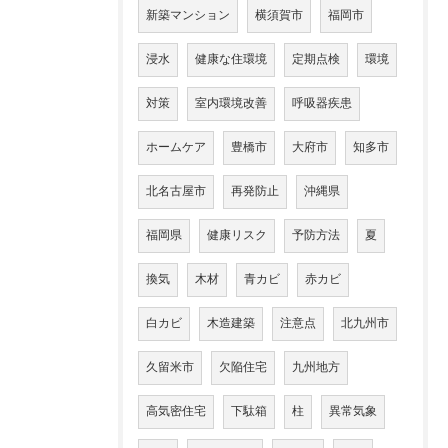
新築マンション
横須賀市
福岡市
浸水
健康な住環境
定期点検
環境
対策
室内環境改善
呼吸器疾患
ホームケア
豊橋市
大府市
知多市
北名古屋市
再発防止
沖縄県
福岡県
健康リスク
予防方法
夏
換気
木材
青カビ
赤カビ
白カビ
木造建築
注意点
北九州市
久留米市
欠陥住宅
九州地方
高気密住宅
下駄箱
柱
異常気象