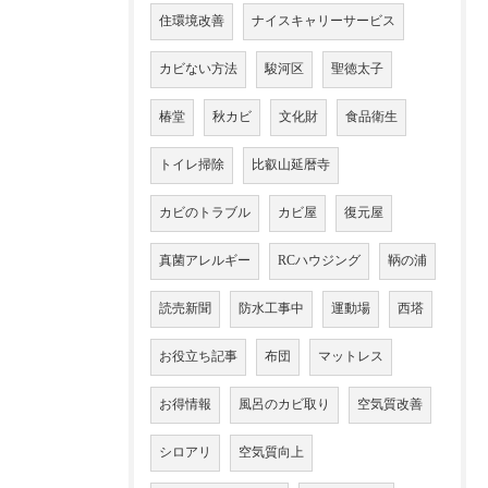
住環境改善
ナイスキャリーサービス
カビない方法
駿河区
聖徳太子
椿堂
秋カビ
文化財
食品衛生
トイレ掃除
比叡山延暦寺
カビのトラブル
カビ屋
復元屋
真菌アレルギー
RCハウジング
鞆の浦
読売新聞
防水工事中
運動場
西塔
お役立ち記事
布団
マットレス
お得情報
風呂のカビ取り
空気質改善
シロアリ
空気質向上