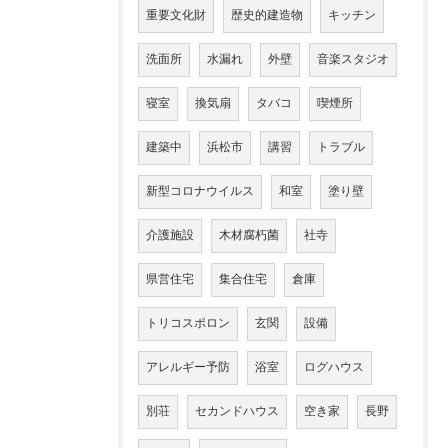
重要文化財
歴史的建造物
キッチン
洗面所
水漏れ
外壁
音楽スタジオ
寝室
換気扇
タバコ
喫煙所
建築中
浜松市
講習
トラブル
新型コロナウイルス
和室
塗り壁
介護施設
木材腐朽菌
社寺
県営住宅
集合住宅
倉庫
トリコスポロン
玄関
設備
アレルギー予防
浴室
ログハウス
別荘
セカンドハウス
空き家
長野