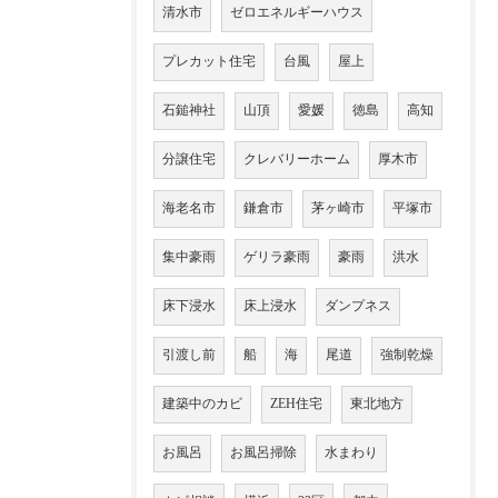
清水市
ゼロエネルギーハウス
プレカット住宅
台風
屋上
石鎚神社
山頂
愛媛
徳島
高知
分譲住宅
クレバリーホーム
厚木市
海老名市
鎌倉市
茅ヶ崎市
平塚市
集中豪雨
ゲリラ豪雨
豪雨
洪水
床下浸水
床上浸水
ダンプネス
引渡し前
船
海
尾道
強制乾燥
建築中のカビ
ZEH住宅
東北地方
お風呂
お風呂掃除
水まわり