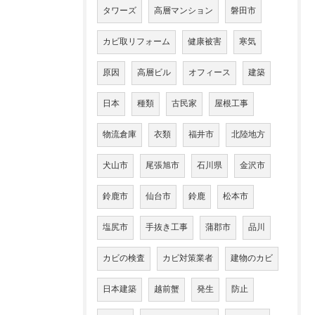
タワーズ
高層マンション
磐田市
カビ取リフォーム
健康被害
寒気
原因
高層ビル
オフィース
建築
日本
種類
古民家
屋根工事
物流倉庫
衣類
福井市
北陸地方
犬山市
尾張旭市
石川県
金沢市
鈴鹿市
仙台市
鈴鹿
松本市
塩尻市
手抜き工事
蒲郡市
品川
カビの検査
カビ対策業者
建物のカビ
日本建築
越前蟹
発生
防止