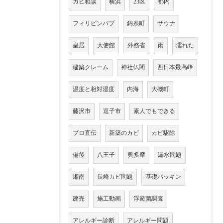
カビ相談
横浜
23区
都内
フィリピンパブ
錦糸町
サウナ
皇居
大使館
外務省
雨
濡れた
建築クレーム
神社仏閣
西日本最高峰
温度と相対湿度
内海
大磯町
藤沢市
逗子市
素人でもできる
プロ直伝
新築のカビ
カビ駆除
備後
八王子
奥多摩
漏水問題
湘南
長崎カビ問題
基礎パッキン
建売
施工動画
浮遊菌調査
アレルギー診断
アレルギー問題