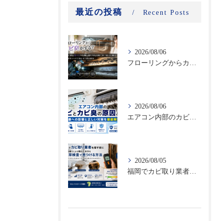
最近の投稿
Recent Posts
2026/08/06
フローリングからカビ臭がする？床下に潜む黒カビの恐怖と建材劣化を防ぐ床下除カビ施工｜原因調査から再発防止まで徹底解説
2026/08/06
エアコン内部のカビとカビ臭の原因とは？健康への影響と正しい対策を徹底解説
2026/08/05
福岡でカビ取り業者を探す前に｜結露・雨漏りによる隠れた水分を含水率検査で見つける方法