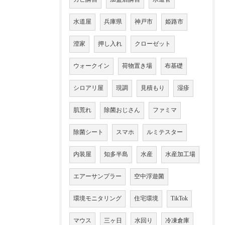
水道屋
兵庫県
神戸市
姫路市
澄家
押し入れ
クローゼット
ウォークイン
荷物置き場
布基礎
シロアリ屋
現調
見積もり
湿疹
肌荒れ
除菌おじさん
ファミマ
除菌シート
スマホ
ルミテスター
内装屋
知多半島
水産
水産加工場
エアーサンプラー
空中浮遊菌
環境モニタリング
住宅環境
TikTok
マウス
三ヶ日
水回り
冷凍倉庫