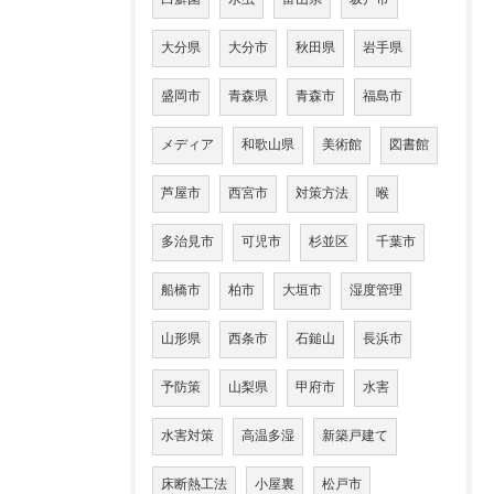
大分県
大分市
秋田県
岩手県
盛岡市
青森県
青森市
福島市
メディア
和歌山県
美術館
図書館
芦屋市
西宮市
対策方法
喉
多治見市
可児市
杉並区
千葉市
船橋市
柏市
大垣市
湿度管理
山形県
西条市
石鎚山
長浜市
予防策
山梨県
甲府市
水害
水害対策
高温多湿
新築戸建て
床断熱工法
小屋裏
松戸市