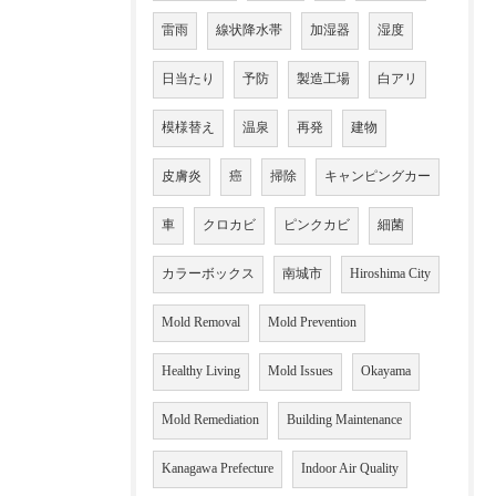
雷雨
線状降水帯
加湿器
湿度
日当たり
予防
製造工場
白アリ
模様替え
温泉
再発
建物
皮膚炎
癌
掃除
キャンピングカー
車
クロカビ
ピンクカビ
細菌
カラーボックス
南城市
Hiroshima City
Mold Removal
Mold Prevention
Healthy Living
Mold Issues
Okayama
Mold Remediation
Building Maintenance
Kanagawa Prefecture
Indoor Air Quality