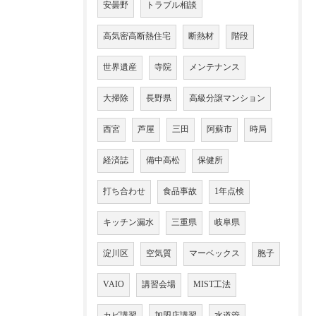
安曇野
トラブル相談
高気密高断熱住宅
断熱材
階段
世界遺産
寺院
メンテナンス
大掃除
長野県
高級分譲マンション
西宮
芦屋
三田
阿蘇市
時局
経済誌
備中高松
保健所
打ち合わせ
食品事故
1年点検
キッチン漏水
三重県
岐阜県
淀川区
空気質
マーベックス
胞子
VAIO
講習会場
MIST工法
カビ講習
加盟店講習
水道管