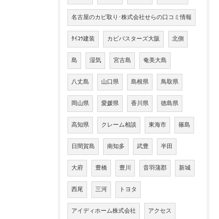
名古屋のカビ取り･株式会社せらの口コミ情報
ﾀｲｺｳ建装
カビバスターズ大阪
北側
島
湿気
宮古島
奄美大島
八丈島
山口県
島根県
鳥取県
岡山県
愛媛県
香川県
徳島県
高知県
クレーム相談
東海市
篠島
日間賀島
南知多
武豊
半田
大府
豊橋
豊川
音羽蒲郡
新城
西尾
三河
トヨタ
アイディホーム株式会社
アクセス