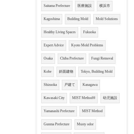
Saitama Prefecture
医療施設
横浜市
Kagoshima
Building Mold
Mold Solutions
Healthy Living Spaces
Fukuoka
Expert Advice
Kyoto Mold Problems
Osaka
Chiba Prefecture
Fungi Removal
Kobe
斜面建物
Tokyo, Building Mold
Shizuoka
戸建て
Kanagawa
Kawasaki City
MIST Method®
幼児施設
Yamanashi Prefecture
MIST Method
Gunma Prefecture
Musty odor