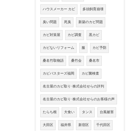
ハウスメーカー カビ
多頭飼育崩壊
臭い問題
死臭
新築のカビ問題
カビ対策屋
カビ調査
黒カビ
カビないリフォーム
服
カビ予防
桑名竹取物語
桑竹会
桑名市
カビバスターズ福岡
カビ菌検査
名古屋のカビ取り･株式会社せらの評判
名古屋のカビ取り･株式会社せらのお客様の声
たらち根
大食い
タンス
台風被害
大田区
福井県
新宿区
千代田区