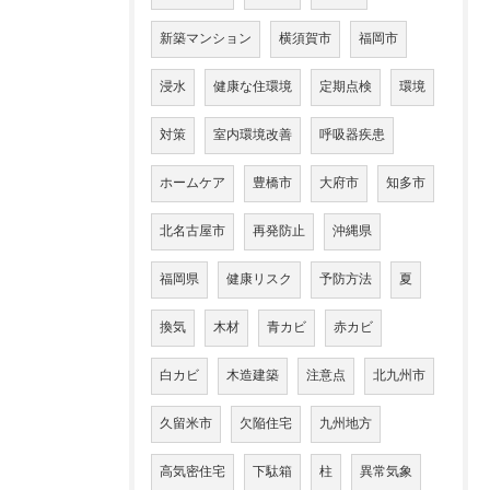
新築マンション
横須賀市
福岡市
浸水
健康な住環境
定期点検
環境
対策
室内環境改善
呼吸器疾患
ホームケア
豊橋市
大府市
知多市
北名古屋市
再発防止
沖縄県
福岡県
健康リスク
予防方法
夏
換気
木材
青カビ
赤カビ
白カビ
木造建築
注意点
北九州市
久留米市
欠陥住宅
九州地方
高気密住宅
下駄箱
柱
異常気象