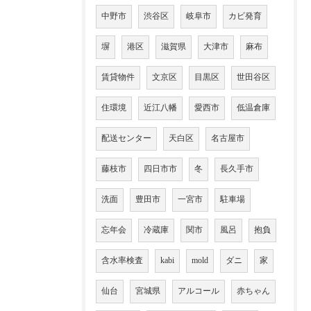
中野市
渋谷区
岐阜市
カビ発育
塀
港区
滋賀県
大津市
麻布
賃貸物件
文京区
目黒区
世田谷区
住環境
近江八幡
愛西市
低温倉庫
配送センター
天白区
名古屋市
藤枝市
四日市市
冬
長久手市
洗面
豊田市
一宮市
駐車場
忘年会
冷蔵庫
関市
風呂
抱負
含水率検査
kabi
mold
ダニ
家
仙台
宮城県
アルコール
赤ちゃん