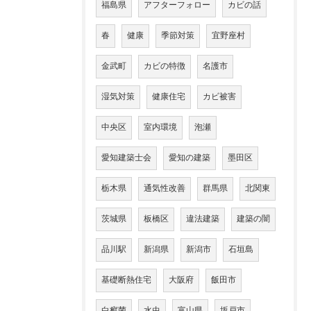
福島県
アフターフォロー
カビの話
春
健康
季節対策
宜野座村
金武町
カビの特徴
名護市
湿気対策
健康住宅
カビ被害
中央区
室内環境
泡瀬
愛知建築士会
愛知の建築
墨田区
栃木県
通気性改善
群馬県
北関東
茨城県
板橋区
違法建築
建築の闇
品川駅
新潟県
新潟市
石垣島
基礎断熱住宅
大阪府
飯田市
白癬菌
水虫
富山県
坂戸市