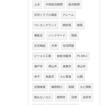
上水
中部経済新聞
経済新聞
住宅トラブル相談
クレーム
ウレタングランド
競技場
南国
量販店
バックヤード
瑕疵
住宅相談
大津
住宅問題
ピーエス工業
放射冷暖房
PS HR-C
瀬戸市
岡山市
倉敷市
津山市
米子
鳥取市
カビ業者
公開
定期検査
梅雨明け
四国
カビ掃除
取れないカビ
静岡市
沼津
吉田市