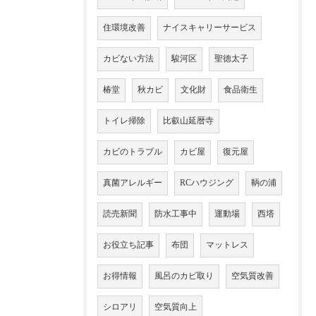
住環境改善
ナイスキャリーサービス
カビない方法
駿河区
聖徳太子
椿堂
秋カビ
文化財
食品衛生
トイレ掃除
比叡山延暦寺
カビのトラブル
カビ屋
復元屋
真菌アレルギー
RCハウジング
鞆の浦
読売新聞
防水工事中
運動場
西塔
お役立ち記事
布団
マットレス
お得情報
風呂のカビ取り
空気質改善
シロアリ
空気質向上