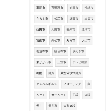
那覇市
宜野湾市
浦添市
沖縄市
うるま市
松江市
浜田市
出雲市
益田市
大田市
安来市
江津市
雲南市
高松市
丸亀市
坂出市
善通寺市
観音寺市
さぬき市
東かがわ市
三豊市
テレビ出演
梅雨
肺炎
夏型過敏性肺炎
アスペルギルス
フローリング
床
ペット
カーペット
工場
病院
天井
天井裏
大型施設