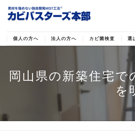
個人の方へ
法人の方へ
カビ菌検査
選
戸建てのカビ取り
販売住宅のカビ取り
カビ菌種類
MI
岡山県の新築住宅で
マンションのカビ取り
倉庫･工場のカビ取り
ご
を
店舗のカビ取り
介護施設のカビ取り
レジャー施設のカビ取り
大浴場･ホテルのカビ取り