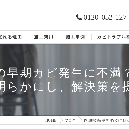
0120-052-127
ばれる理由
施工費用
施工事例
カビトラブル
ST工法®
お客様の声
の早期カビ発生に不満
依頼の流れ
明らかにし、解決策を
HOME
ブログ
岡山県の新築住宅での早期