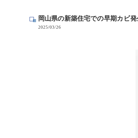
寺院･神社のカビ取り
岡山県の新築住宅での早期カビ発
病院･クリニックのカビ取り
2025/03/26
学校･保育園のカビ取り
公共施設のカビ取り