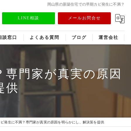
岡山県の新築住宅での早期カビ発生に不満？
LINE相談
メールお問合せ
相談窓口
よくある質問
ブログ
運営会社
フランチャイズ募集
？専門家が真実の原因
メディア情報
提供
カビ発生に不満？専門家が真実の原因を明らかにし、解決策を提供