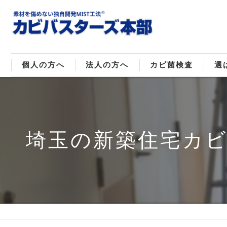
個人の方へ
法人の方へ
カビ菌検査
選
戸建てのカビ取り
販売住宅のカビ取り
カビ菌種類
MI
マンションのカビ取り
倉庫･工場のカビ取り
ご
埼玉の新築住宅カ
店舗のカビ取り
介護施設のカビ取り
レジャー施設のカビ取り
大浴場･ホテルのカビ取り