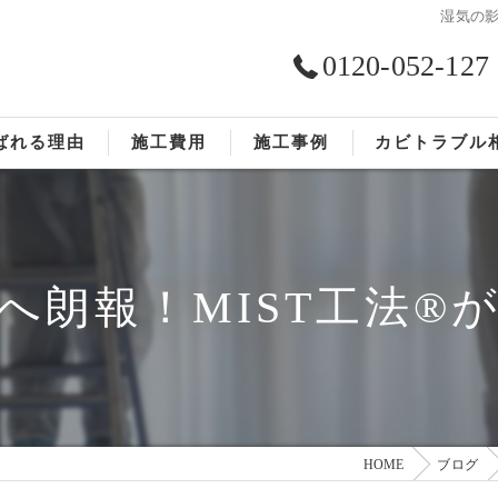
湿気の影
0120-052-127
ばれる理由
施工費用
施工事例
カビトラブル
ST工法®
お客様の声
依頼の流れ
へ朗報！MIST工法®
HOME
ブログ