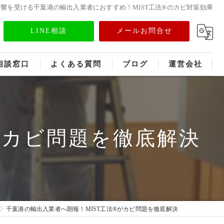
響を受ける千葉港の輸出入業者におすすめ！MIST工法®のカビ対策効果
LINE相談
メールお問合せ
相談窓口
よくある質問
ブログ
運営会社
フランチャイズ募集
メディア情報
がカビ問題を徹底解決
千葉港の輸出入業者へ朗報！MIST工法®がカビ問題を徹底解決