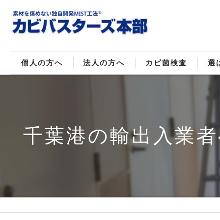
個人の方へ
法人の方へ
カビ菌検査
選
戸建てのカビ取り
販売住宅のカビ取り
カビ菌種類
MI
マンションのカビ取り
倉庫･工場のカビ取り
ご
千葉港の輸出入業者
店舗のカビ取り
介護施設のカビ取り
レジャー施設のカビ取り
大浴場･ホテルのカビ取り