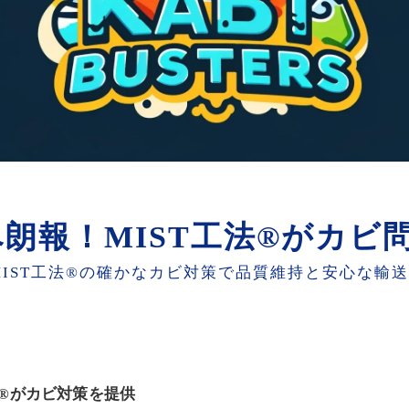
朗報！MIST工法®がカビ
IST工法®の確かなカビ対策で品質維持と安心な輸
法®がカビ対策を提供