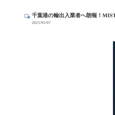
寺院･神社のカビ取り
千葉港の輸出入業者へ朗報！MIS
病院･クリニックのカビ取り
2025/05/07
学校･保育園のカビ取り
公共施設のカビ取り