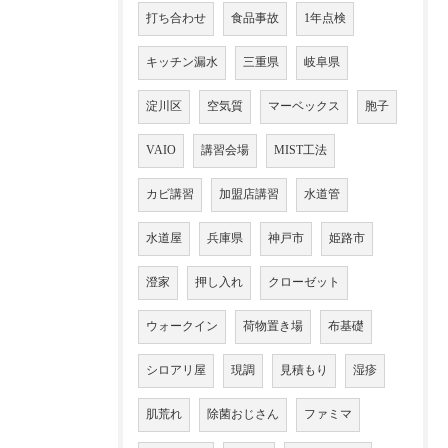
打ち合わせ
食品事故
1年点検
キッチン漏水
三重県
岐阜県
淀川区
空気質
マーベックス
胞子
VAIO
講習会場
MIST工法
カビ講習
加盟店講習
水道管
水道屋
兵庫県
神戸市
姫路市
澄家
押し入れ
クローゼット
ウォークイン
荷物置き場
布基礎
シロアリ屋
現調
見積もり
湿疹
肌荒れ
除菌おじさん
ファミマ