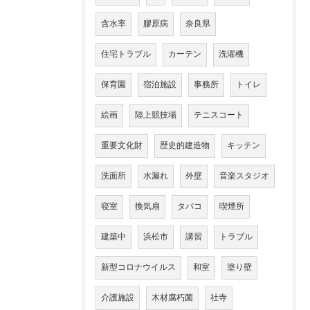
含水率
膠原病
奈良県
住宅トラブル
カーテン
洗濯機
保育園
宿泊施設
事務所
トイレ
絵画
陸上競技場
テニスコート
重要文化財
歴史的建造物
キッチン
洗面所
水漏れ
外壁
音楽スタジオ
寝室
換気扇
タバコ
喫煙所
建築中
浜松市
講習
トラブル
新型コロナウイルス
和室
塗り壁
介護施設
木材腐朽菌
社寺