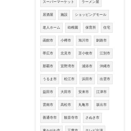
スーパーマーケット
ラーメン屋
居酒屋
施設
ショッピングモール
老人ホーム
幼稚園
保育所
住宅
函館市
小樽市
旭川市
釧路市
帯広市
北見市
苫小牧市
江別市
那覇市
宜野湾市
浦添市
沖縄市
うるま市
松江市
浜田市
出雲市
益田市
大田市
安来市
江津市
雲南市
高松市
丸亀市
坂出市
善通寺市
観音寺市
さぬき市
東かがわ市
三豊市
テレビ出演