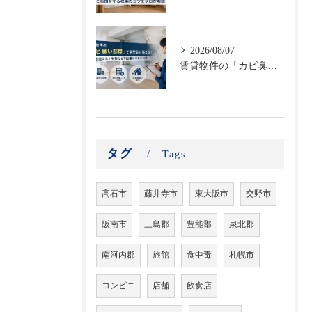
2026/08/07
賃貸物件の「カビ臭い部屋」で空室率が高まる！原状回復コストを抑える不動産向けカビ対策
タグ
Tags
高石市
藤井寺市
東大阪市
交野市
阪南市
三島郡
豊能郡
泉北郡
南河内郡
旅館
食中毒
札幌市
コンビニ
店舗
飲食店