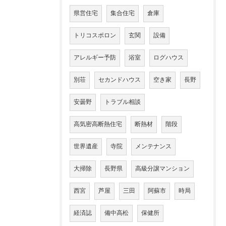
県営住宅
集合住宅
倉庫
トリコスポロン
玄関
設備
アレルギー予防
浴室
ログハウス
別荘
セカンドハウス
空き家
長野
安曇野
トラブル相談
高気密高断熱住宅
断熱材
階段
世界遺産
寺院
メンテナンス
大掃除
長野県
高級分譲マンション
西宮
芦屋
三田
阿蘇市
時局
経済誌
備中高松
保健所