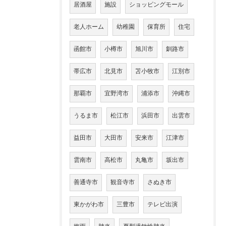
居酒屋
施設
ショッピングモール
老人ホーム
幼稚園
保育所
住宅
函館市
小樽市
旭川市
釧路市
帯広市
北見市
苫小牧市
江別市
那覇市
宜野湾市
浦添市
沖縄市
うるま市
松江市
浜田市
出雲市
益田市
大田市
安来市
江津市
雲南市
高松市
丸亀市
坂出市
善通寺市
観音寺市
さぬき市
東かがわ市
三豊市
テレビ出演