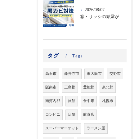
2026/08/07
窓・サッシの結露が原因で起こる黒カビ対策｜再発を防ぐ正しい予防方法
タグ
Tags
高石市
藤井寺市
東大阪市
交野市
阪南市
三島郡
豊能郡
泉北郡
南河内郡
旅館
食中毒
札幌市
コンビニ
店舗
飲食店
スーパーマーケット
ラーメン屋