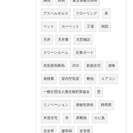
梅雨
肺炎
夏型過敏性肺炎
アスペルギルス
フローリング
床
ペット
カーペット
工場
病院
天井
天井裏
大型施設
クリーンルーム
石膏ボード
高気密高断熱
ZEH
新築住宅
漆喰
屋根裏
室内空気質
断熱
エアコン
一般社団法人微生物対策協会
壁
リノベーション
過敏性肺炎
静岡県
木造住宅
寺
床断熱
カビ臭
含水率
膠原病
奈良県