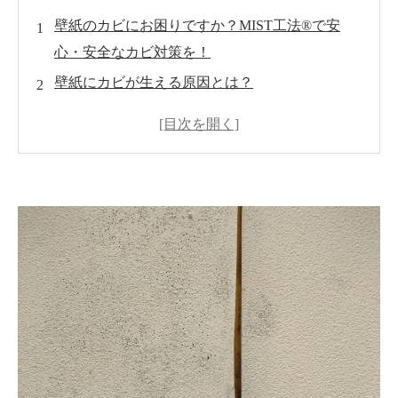
壁紙のカビにお困りですか？MIST工法®で安
心・安全なカビ対策を！
壁紙にカビが生える原因とは？
カビが及ぼす健康への影響
一般的なカビ除去方法の限界
MIST工法®のカビ対策の特徴
MIST工法®によるカビ再発防止策
施工事例とお客様の声
お問い合わせと相談窓口