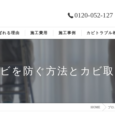
0120-052-127
ばれる理由
施工費用
施工事例
カビトラブル
ST工法®
お客様の声
依頼の流れ
カビを防ぐ方法とカビ取
HOME
ブロ