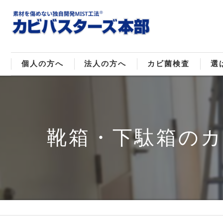
個人の方へ
法人の方へ
カビ菌検査
選
戸建てのカビ取り
販売住宅のカビ取り
カビ菌種類
MI
マンションのカビ取り
倉庫･工場のカビ取り
ご
靴箱・下駄箱の
店舗のカビ取り
介護施設のカビ取り
レジャー施設のカビ取り
大浴場･ホテルのカビ取り