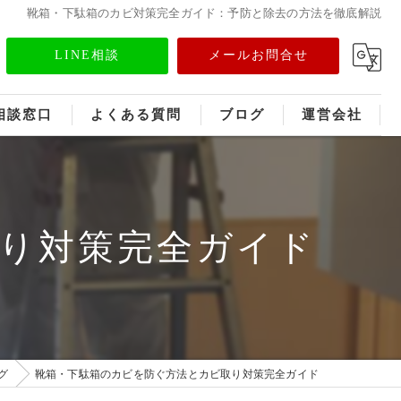
靴箱・下駄箱のカビ対策完全ガイド：予防と除去の方法を徹底解説
LINE相談
メールお問合せ
相談窓口
よくある質問
ブログ
運営会社
フランチャイズ募集
メディア情報
り対策完全ガイド
グ
靴箱・下駄箱のカビを防ぐ方法とカビ取り対策完全ガイド