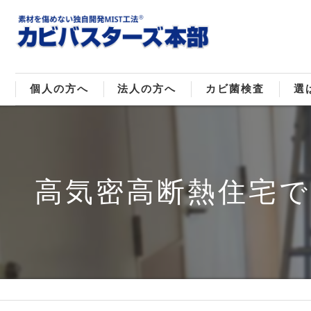
個人の方へ
法人の方へ
カビ菌検査
選
戸建てのカビ取り
販売住宅のカビ取り
カビ菌種類
MI
マンションのカビ取り
倉庫･工場のカビ取り
ご
高気密高断熱住宅
店舗のカビ取り
介護施設のカビ取り
レジャー施設のカビ取り
大浴場･ホテルのカビ取り