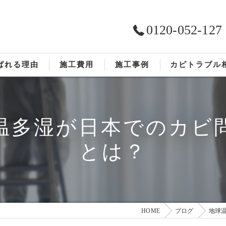
0120-052-127
ばれる理由
施工費用
施工事例
カビトラブル
ST工法®
お客様の声
温多湿が日本でのカビ
依頼の流れ
とは？
HOME
ブログ
地球