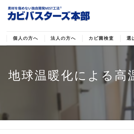
個人の方へ
法人の方へ
カビ菌検査
選
戸建てのカビ取り
販売住宅のカビ取り
カビ菌種類
MI
地球温暖化による高
マンションのカビ取り
倉庫･工場のカビ取り
ご
店舗のカビ取り
介護施設のカビ取り
レジャー施設のカビ取り
大浴場･ホテルのカビ取り