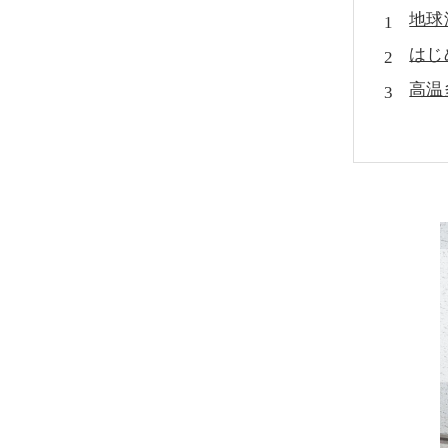
地球
はじ
高温
具体
カビ
地球
効果
MI
今す
お問