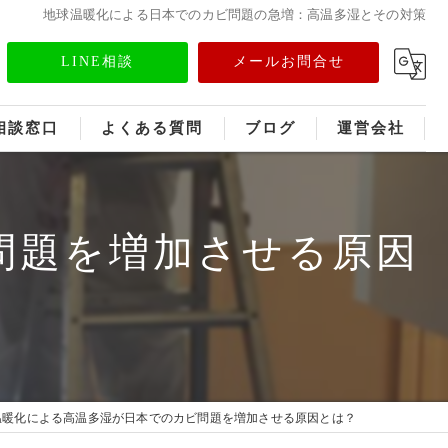
地球温暖化による日本でのカビ問題の急増：高温多湿とその対策
LINE相談
メールお問合せ
相談窓口
よくある質問
ブログ
運営会社
フランチャイズ募集
問題を増加させる原因
メディア情報
温暖化による高温多湿が日本でのカビ問題を増加させる原因とは？