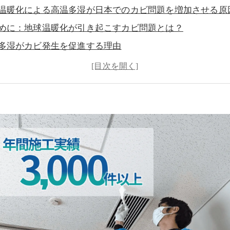
温暖化による高温多湿が日本でのカビ問題を増加させる原
めに：地球温暖化が引き起こすカビ問題とは？
多湿がカビ発生を促進する理由
的なカビの発生場所とリスク
が健康に与える影響
温暖化に対抗するカビ対策
的な湿度管理と結露対策の方法
ST工法®の特徴とカビ対策事例
ぐ始めたいカビ対策の実践方法
い合わせと無料相談のご案内