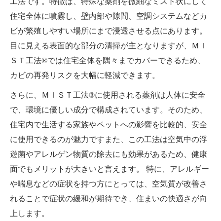
工法です。特徴は、特殊な薬剤を微細なミスト状にして
住宅全体に噴霧し、壁内部や隙間、空調システムなどカ
ビが繁殖しやすい場所にまで浸透させる点にあります。
目に見える表面的な部分の清掃が主となりますが、ＭＩ
ＳＴ工法®では住宅全体を隅々までカバーできるため、
カビの再発リスクを大幅に軽減できます。
さらに、ＭＩＳＴ工法®に使用される薬剤は人体に安全
で、環境に優しい成分で構成されています。そのため、
住宅内で生活する家族やペットへの影響を比較的、安全
に使用できるのが魅力ですまた、この工法は空気中の浮
遊菌やアレルゲン物質の除去にも効果があるため、健康
面でもメリットが大きいと言えます。 特に、アレルギー
や喘息などの症状を持つ方にとっては、空気質が改善さ
れることで症状の緩和が期待でき、住まいの快適さが向
上します。