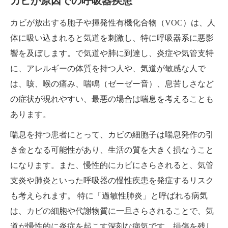
カビが原因での呼吸器疾患
カビが放出する胞子や揮発性有機化合物（VOC）は、人
体に吸い込まれると気道を刺激し、特に呼吸器系に悪影
響を及ぼします。で気道や肺に到達し、炎症や気管支特
に、アレルギーの体質を持つ人や、気道が敏感な人で
は、咳、喉の痛み、喘鳴（ゼーゼー音）、息苦しさなど
の症状が現れやすい、最悪の場合は喘息を考えることも
あります。
喘息を持つ患者にとって、カビの細胞子は喘息発作の引
き金となる可能性があり、生活の質を大きく損なうこと
になります。また、慢性的にカビにさらされると、気管
支炎や肺炎といった呼吸器の慢性疾患を発症するリスク
も考えられます。 特に「過敏性肺炎」と呼ばれる病気
は、カビの細胞や代謝物質に一旦さらされることで、気
道が慢性的に炎症を起こす深刻な病気です。損傷を残し