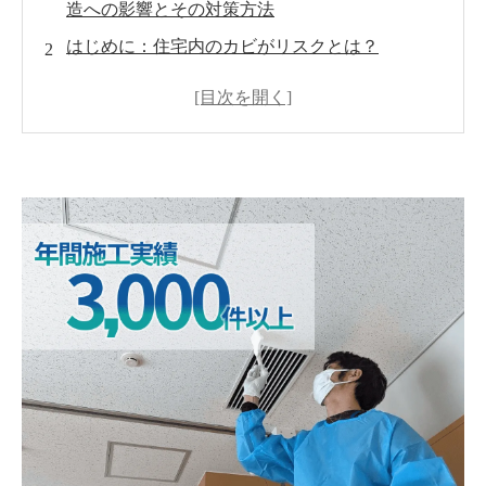
造への影響とその対策方法
はじめに：住宅内のカビがリスクとは？
カビによる健康被害
建物への構造的な影響
日本建築学会の調査データから見る空気質の重
要性
カビ対策と空気質改善の具体的な方法
ＭＩＳＴ工法®カビバスターズにお任せを
おわりに：健康で快適な住まいを守るために