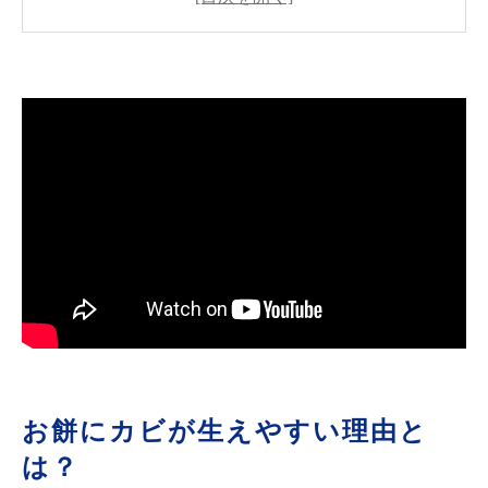
法
お餅をカビさせないための予防策
カビが生えてしまったお餅はどうする？
ＭＩＳＴ工法®によるカビ対策のアプローチ
まとめ：お餅を安全に長持ちさせるために
お餅にカビが生えやすい理由と
は？