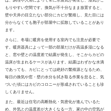
は、調理や入浴によって常に水蒸気が発生し、湿気がこ
もりやすい空間です。換気が不十分なまま放置すると、
壁や天井の目立たない部分にカビが繁殖し、見た目には
分からなくても胞子が部屋中に拡散していることがあり
ます。
さらに、冬場に暖房を使用する室内でも注意が必要で
す。暖房器具によって一部の部屋だけが高温多湿になる
と、窓や壁との温度差で結露が発生し、そこからカビの
温床が生まれるケースがあります。結露はわずかな水滴
であっても、カビにとっては絶好の繁殖源となるため、
毎日の換気や窓・壁の水分を拭き取る作業を怠ると、気
づいた頃にはカビのコロニーが形成されていることも珍
しくありません。
また、最近は住宅の高断熱化・気密化が進んでいるた
め、外気との温度差が大きくなる一方、家の中の空気が