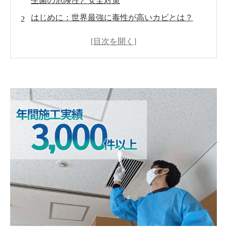
生菌の危険性と安全対策
はじめに：世界最強に毒性が高いカビとは？
アフラトキシン産生カビの正体
健康被害の実態：肝臓がんをはじめとするリス
ク
カビが潜む身近な環境と発生要因
放置するリスクと被害拡大のメカニズム
MIST工法®カビバスターズ本部によるカビ対策
カビを遠ざける予防と再発防止のポイント
まとめ