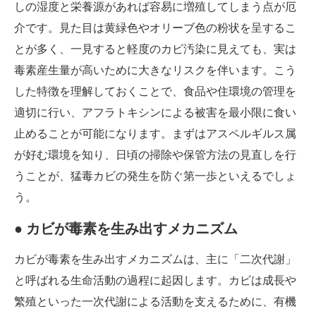
しの湿度と栄養源があれば容易に増殖してしまう点が厄
介です。見た目は黄緑色やオリーブ色の粉状を呈するこ
とが多く、一見すると軽度のカビ汚染に見えても、実は
毒素産生量が高いために大きなリスクを伴います。こう
した特徴を理解しておくことで、食品や住環境の管理を
適切に行い、アフラトキシンによる被害を最小限に食い
止めることが可能になります。まずはアスペルギルス属
が好む環境を知り、日頃の掃除や保管方法の見直しを行
うことが、猛毒カビの発生を防ぐ第一歩といえるでしょ
う。
● カビが毒素を生み出すメカニズム
カビが毒素を生み出すメカニズムは、主に「二次代謝」
と呼ばれる生命活動の過程に起因します。カビは成長や
繁殖といった一次代謝による活動を支えるために、有機