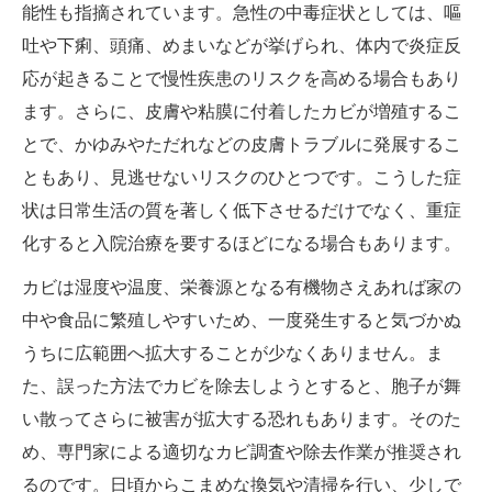
能性も指摘されています。急性の中毒症状としては、嘔
吐や下痢、頭痛、めまいなどが挙げられ、体内で炎症反
応が起きることで慢性疾患のリスクを高める場合もあり
ます。さらに、皮膚や粘膜に付着したカビが増殖するこ
とで、かゆみやただれなどの皮膚トラブルに発展するこ
ともあり、見逃せないリスクのひとつです。こうした症
状は日常生活の質を著しく低下させるだけでなく、重症
化すると入院治療を要するほどになる場合もあります。
カビは湿度や温度、栄養源となる有機物さえあれば家の
中や食品に繁殖しやすいため、一度発生すると気づかぬ
うちに広範囲へ拡大することが少なくありません。ま
た、誤った方法でカビを除去しようとすると、胞子が舞
い散ってさらに被害が拡大する恐れもあります。そのた
め、専門家による適切なカビ調査や除去作業が推奨され
るのです。日頃からこまめな換気や清掃を行い、少しで