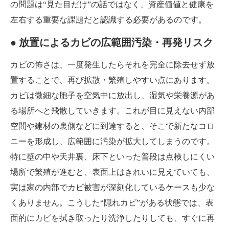
の問題は“見た目だけ”の話ではなく、資産価値と健康を
左右する重要な課題だと認識する必要があるのです。
● 放置によるカビの広範囲汚染・再発リスク
カビの怖さは、一度発生したらそれを完全に除去せず放
置することで、再び拡散・繁殖しやすい点にあります。
カビは微細な胞子を空気中に放出し、湿気や栄養源があ
る場所へと飛散していきます。これが目に見えない内部
空間や建材の裏側などに到達すると、そこで新たなコロ
ニーを形成し、広範囲に汚染が拡大してしまうのです。
特に壁の中や天井裏、床下といった普段は点検しにくい
場所で繁殖が進むと、表面上はきれいに見えていても、
実は家の内部でカビ被害が深刻化しているケースも少な
くありません。こうした“隠れカビ”がある状態では、表
面的にカビを拭き取ったり洗浄したりしても、すぐに再