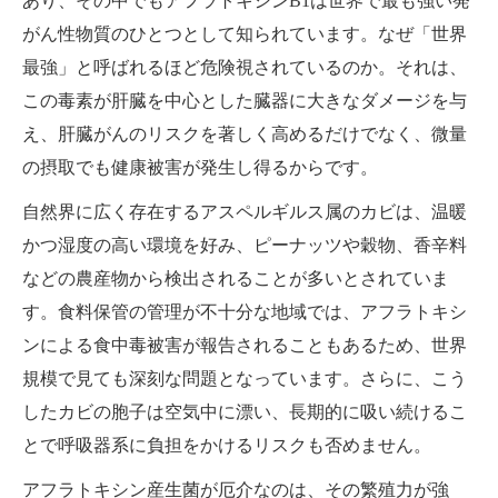
あり、その中でもアフラトキシンB1は世界で最も強い発
がん性物質のひとつとして知られています。なぜ「世界
最強」と呼ばれるほど危険視されているのか。それは、
この毒素が肝臓を中心とした臓器に大きなダメージを与
え、肝臓がんのリスクを著しく高めるだけでなく、微量
の摂取でも健康被害が発生し得るからです。
自然界に広く存在するアスペルギルス属のカビは、温暖
かつ湿度の高い環境を好み、ピーナッツや穀物、香辛料
などの農産物から検出されることが多いとされていま
す。食料保管の管理が不十分な地域では、アフラトキシ
ンによる食中毒被害が報告されることもあるため、世界
規模で見ても深刻な問題となっています。さらに、こう
したカビの胞子は空気中に漂い、長期的に吸い続けるこ
とで呼吸器系に負担をかけるリスクも否めません。
アフラトキシン産生菌が厄介なのは、その繁殖力が強