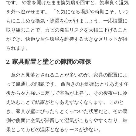
です。 や窓を開けたまま換気扇を回すと、効率良く湿気
を外へ逃がせます。 「と気になる場所や時期こそ、いつ
もにこまめな換気・除湿を心がけましょう。一応慎重に
取り組むことで、カビの発生リスクを大幅に下げること
ができ、快適な居住環境を維持する大きなメリットが得
られます。
2. 家具配置と壁との隙間の確保
意外と見落とされることが多いのが、家具の配置によ
って風通しの問題です。 西向きのお部屋はとりあえず午
後から夕方強い日差しで室温が上昇し、その後夜中に冷
え込むことで結露がとりあえずなくなります。 このと
き、家具が壁にぴったりとくっついた状態だと、その裏
側や側面に空気が滞留して湿気がこもりやすくなり、結
果としてカビの温床となるケースが少ない。