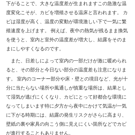
下がることで、大きな温度差が生まれますこの急激な温
度変化こそが、カビを増殖させる温床と言われます。 カ
ビは湿度が高く、温度の変動が環境激しい下で一気に繁
殖速度を上げます。 例えば、夜中の熱気が残るまま換気
を使うと、室内と室外の温度差が増大し、結露をそのま
まにしやすくなるのです。
また、日差しによって室内の一部だけが激に暖められ
ると、その部分と今日ない部分の温度差も注意になりま
す。 室内のコーナー部分や床・壁との境目など、光が十
分に当たらない場所や風通しが慎重な場所は、結果とし
て湿気が逃げにくくなり、カビにとって好都合な環境に
なってしまいます特に夕方から夜中にかけて気温が一気
に下がる時期には、結露の発生リスクがさらに高まり、
壁紙の裏や家具の向こう側に見えにくい箇所などでカビ
が進行することもありません。