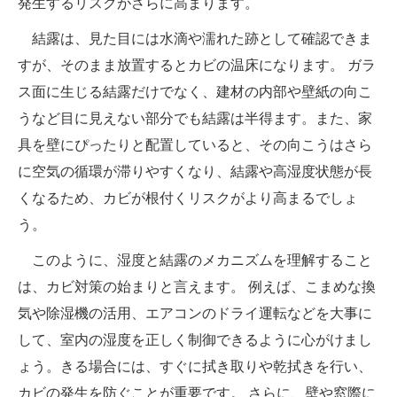
発生するリスクがさらに高まります。
結露は、見た目には水滴や濡れた跡として確認できま
すが、そのまま放置するとカビの温床になります。 ガラ
ス面に生じる結露だけでなく、建材の内部や壁紙の向こ
うなど目に見えない部分でも結露は半得ます。また、家
具を壁にぴったりと配置していると、その向こうはさら
に空気の循環が滞りやすくなり、結露や高湿度状態が長
くなるため、カビが根付くリスクがより高まるでしょ
う。
このように、湿度と結露のメカニズムを理解すること
は、カビ対策の始まりと言えます。 例えば、こまめな換
気や除湿機の活用、エアコンのドライ運転などを大事に
して、室内の湿度を正しく制御できるように心がけまし
ょう。きる場合には、すぐに拭き取りや乾拭きを行い、
カビの発生を防ぐことが重要です。 さらに、壁や窓際に