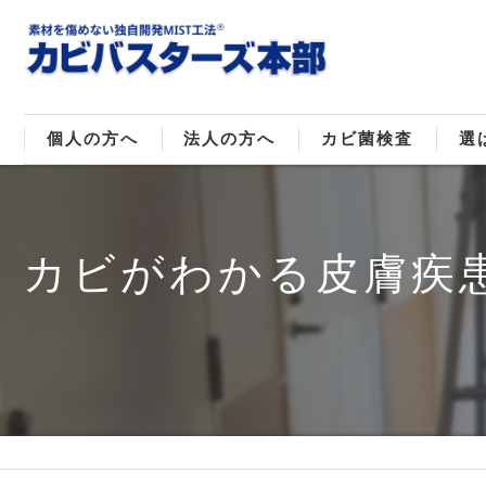
個人の方へ
法人の方へ
カビ菌検査
選
戸建てのカビ取り
販売住宅のカビ取り
カビ菌種類
ご
カビがわかる皮膚疾患
マンションのカビ取り
倉庫･工場のカビ取り
店舗のカビ取り
介護施設のカビ取り
レジャー施設のカビ取り
大浴場･ホテルのカビ取り