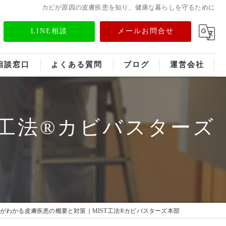
カビが原因の皮膚疾患を知り、健康な暮らしを守るために
LINE相談
メールお問合せ
相談窓口
よくある質問
ブログ
運営会社
フランチャイズ募集
T工法®カビバスターズ
メディア情報
がわかる皮膚疾患の概要と対策｜MIST工法®カビバスターズ本部