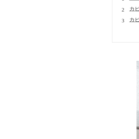
カ
カ
代
カ
MI
MI
ま