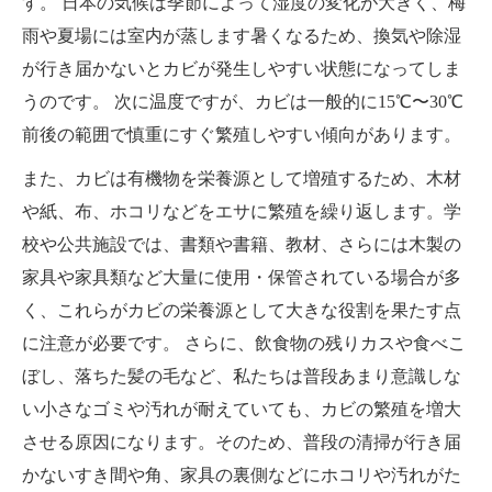
す。 日本の気候は季節によって湿度の変化が大きく、梅
雨や夏場には室内が蒸します暑くなるため、換気や除湿
が行き届かないとカビが発生しやすい状態になってしま
うのです。 次に温度ですが、カビは一般的に15℃〜30℃
前後の範囲で慎重にすぐ繁殖しやすい傾向があります。
また、カビは有機物を栄養源として増殖するため、木材
や紙、布、ホコリなどをエサに繁殖を繰り返します。学
校や公共施設では、書類や書籍、教材、さらには木製の
家具や家具類など大量に使用・保管されている場合が多
く、これらがカビの栄養源として大きな役割を果たす点
に注意が必要です。 さらに、飲食物の残りカスや食べこ
ぼし、落ちた髪の毛など、私たちは普段あまり意識しな
い小さなゴミや汚れが耐えていても、カビの繁殖を増大
させる原因になります。そのため、普段の清掃が行き届
かないすき間や角、家具の裏側などにホコリや汚れがた