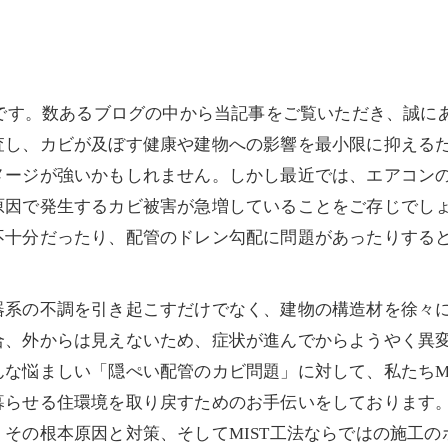
部です。数あるブログの中から当記事をご覧いただき、誠に
査し、カビが及ぼす健康や建物への影響を最小限に抑える
メージが強いかもしれません。しかし最近では、エアコン
原因で発生するカビ被害が急増していることをご存じでし
不十分だったり、配管のドレン勾配に問題があったりする
。
器系の不調を引き起こすだけでなく、建物の構造材を徐々
合、外からは見えないため、症状が進んでからようやく異
な悩ましい「隠ぺい配管のカビ問題」に対して、私たちMI
暮らせる住環境を取り戻すためのお手伝いをしております
その根本原因と対策、そしてMIST工法ならではの施工