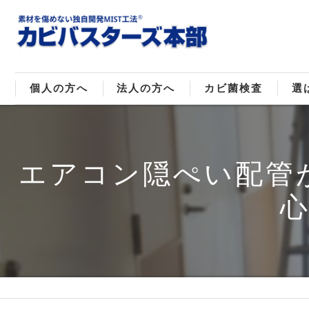
個人の方へ
法人の方へ
カビ菌検査
選
戸建てのカビ取り
販売住宅のカビ取り
カビ菌種類
MI
エアコン隠ぺい配管
マンションのカビ取り
倉庫･工場のカビ取り
ご
店舗のカビ取り
介護施設のカビ取り
レジャー施設のカビ取り
大浴場･ホテルのカビ取り