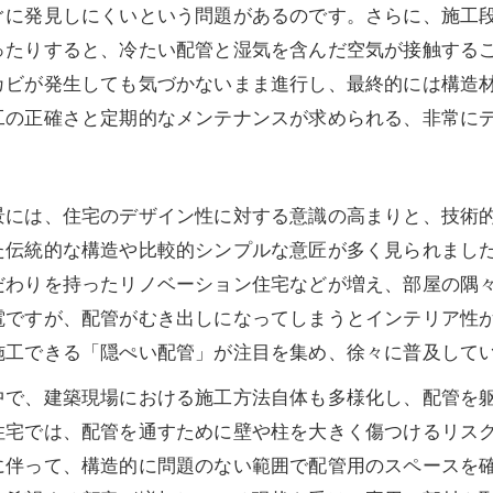
ぐに発見しにくいという問題があるのです。さらに、施工
ったりすると、冷たい配管と湿気を含んだ空気が接触する
カビが発生しても気づかないまま進行し、最終的には構造
工の正確さと定期的なメンテナンスが求められる、非常に
には、住宅のデザイン性に対する意識の高まりと、技術的
た伝統的な構造や比較的シンプルな意匠が多く見られまし
だわりを持ったリノベーション住宅などが増え、部屋の隅
電ですが、配管がむき出しになってしまうとインテリア性
施工できる「隠ぺい配管」が注目を集め、徐々に普及して
で、建築現場における施工方法自体も多様化し、配管を躯
宅では、配管を通すために壁や柱を大きく傷つけるリスク
に伴って、構造的に問題のない範囲で配管用のスペースを