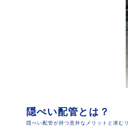
MIST工法®
まとめと今後
隠ぺい配管とは？
隠ぺい配管が持つ意外なメリットと潜む