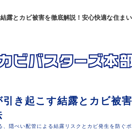
結露とカビ被害を徹底解説！安心快適な住ま
が引き起こす結露とカビ被害
法
する、隠ぺい配管による結露リスクとカビ発生を防ぐ