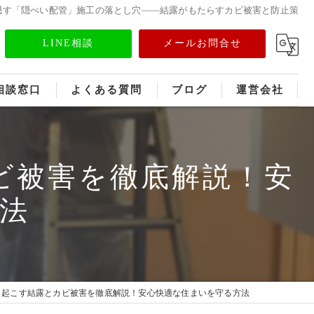
隠す「隠ぺい配管」施工の落とし穴——結露がもたらすカビ被害と防止策
LINE相談
メールお問合せ
相談窓口
よくある質問
ブログ
運営会社
フランチャイズ募集
ビ被害を徹底解説！安
メディア情報
法
き起こす結露とカビ被害を徹底解説！安心快適な住まいを守る方法