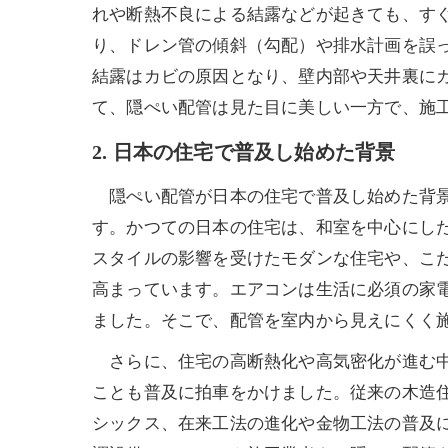
れや断熱不良による結露などが起きても、す
り、ドレン管の傾斜（勾配）や排水計画を誤
結露はカビの原因となり、壁内部や天井裏に
て、隠ぺい配管は見た目に美しい一方で、施
2. 日本の住宅で普及し始めた背景
隠ぺい配管が日本の住宅で普及し始めた背景
す。かつての日本の住宅は、和室を中心にし
スタイルの影響を受けたモダンな住宅や、こ
高まっています。エアコンは生活に必須の家
ました。そこで、配管を室内から見えにくく
さらに、住宅の高断熱化や高気密化が進む中
ことも普及に拍車をかけました。従来の木造住
シックス、在来工法の進化や金物工法の普及