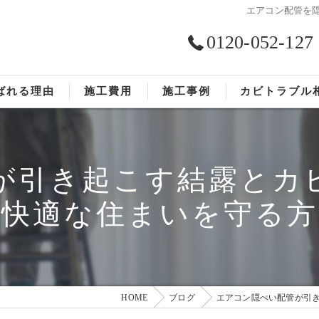
エアコン配管を
0120-052-127
ばれる理由
施工費用
施工事例
カビトラブル
ST工法®
お客様の声
が引き起こす結露とカ
依頼の流れ
心快適な住まいを守る方
HOME
ブログ
エアコン隠ぺい配管が引