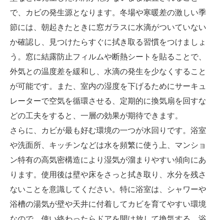
で、カビの発生源となります。冬場や寒暖差の激しい季
節には、朝起きたときに窓ガラスに水滴がついていない
か確認し、見つけたらすぐに拭き取る習慣をつけましょ
う。窓に結露防止フィルムや断熱シートを貼ることで、
外気との温度差を緩和し、水滴の発生を少なくすること
が可能です。また、室内の湿度を下げるためにサーキュ
レーターで空気を循環させる、定期的に換気扇を回すな
どの工夫をすると、一層の効果が期待できます。
さらに、カビが最も好む環境の一つが水回りです。浴室
や洗面所、キッチンなどは水を頻繁に使う上、マンショ
ン特有の高気密構造により湿気が溜まりやすい傾向にあ
ります。使用後は壁や床をさっと拭き取り、水分を残さ
ないことを意識してください。特に浴室は、シャワーや
浴槽の湯気が壁や天井に付着してカビを育てやすい環境
なので、使い終わったらドアを開け放して換気する、浴