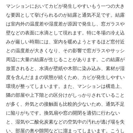
マンションにおいてカビが発生しやすいもう一つの大き
な要因として挙げられるのが結露と通気不足です。結露
は室内外の温度差や湿度差が原因で発生し、窓ガラスや
壁などの表面に水滴として現れます。特に冬場の冷え込
みが厳しい時期には、室内を暖めようとするほど窓付近
との温度差が大きくなり、その影響で窓ガラスやサッシ
周辺に大量の結露が生じることがあります。この結露が
放置されると、水滴が壁紙や木部に染み込み、素材が湿
度を含んだままの状態が続くため、カビが発生しやすい
環境が整ってしまいます。また、マンションは構造上、
隣の部屋や上下階との区分けがしっかりされていること
が多く、外気との接触面も比較的少ないため、通気不足
に陥りがちです。換気扇や窓の開閉を適切に行わない
と、湿気や二酸化炭素などの空気中の汚れが逃げ場を失
い、部屋の奥や隙間などに溜まってしまいます。こうし