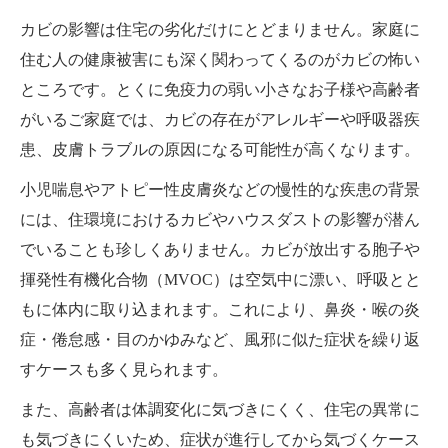
カビの影響は住宅の劣化だけにとどまりません。家庭に
住む人の健康被害にも深く関わってくるのがカビの怖い
ところです。とくに免疫力の弱い小さなお子様や高齢者
がいるご家庭では、カビの存在がアレルギーや呼吸器疾
患、皮膚トラブルの原因になる可能性が高くなります。
小児喘息やアトピー性皮膚炎などの慢性的な疾患の背景
には、住環境におけるカビやハウスダストの影響が潜ん
でいることも珍しくありません。カビが放出する胞子や
揮発性有機化合物（MVOC）は空気中に漂い、呼吸とと
もに体内に取り込まれます。これにより、鼻炎・喉の炎
症・倦怠感・目のかゆみなど、風邪に似た症状を繰り返
すケースも多く見られます。
また、高齢者は体調変化に気づきにくく、住宅の異常に
も気づきにくいため、症状が進行してから気づくケース