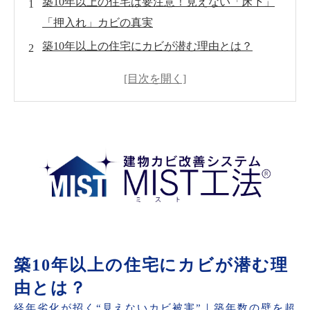
築10年以上の住宅は要注意！見えない「床下」
「押入れ」カビの真実
築10年以上の住宅にカビが潜む理由とは？
床下・押入れがカビの温床になりやすいワケ
あなたの家は大丈夫？カビが潜む“兆候チェック
リスト”
表面だけの掃除は危険！DIYで対処できない
「深部カビ」の正体
MIST工法®なら見えない深部のカビも“根本除
去”
【実例紹介】実際のMIST工法®施工現場で見つ
かった“意外なカビ”とは？
築10年以上の住宅にカビが潜む理
まだ目に見えていない“今”こそ、対策のチャン
由とは？
ス！
経年劣化が招く“見えないカビ被害”｜築年数の壁を超