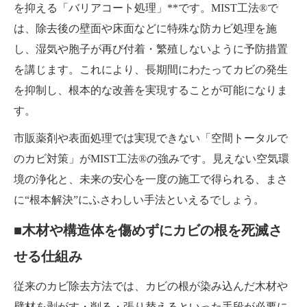
を抑える「バリアコート処理」**です。MIST工法®で
は、除去後の壁面や床面などに特殊な防カビ処理を施
し、湿気や胞子が再び付着・繁殖しないように予防措置
を講じます。これにより、長期間にわたってカビの発生
を抑制し、根本的な改善を実現することが可能になりま
す。
市販薬剤や表面処理では実現できない「空間トータルで
のカビ対策」がMIST工法®の強みです。見えない空気環
境の浄化と、未来の安心を一度の施工で得られる、まさ
に“根本解決”にふさわしい手法といえるでしょう。
■木材や構造体を傷めずにカビの根を死滅さ
せる仕組み
従来のカビ除去方法では、カビの根が染み込んだ木材や
壁材を剥がす・削る・張り替えるといった手段が必要に